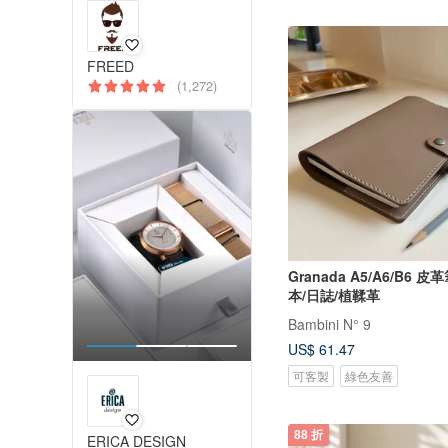
FREED
(1,272)
Granada A5/A6/B6 皮革筆記本/記事
本/日誌/植鞣革
Bambini N° 9
US$ 61.47
可客製
綠色友善
88 折
ERICA DESIGN