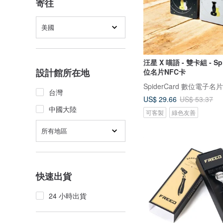
寄往
美國
汪星 X 喵語 - 雙卡組 - Spi
設計館所在地
位名片NFC卡
SpiderCard 數位電子名片
台灣
US$ 29.66
US$ 53.37
中國大陸
可客製
綠色友善
所有地區
快速出貨
24 小時出貨