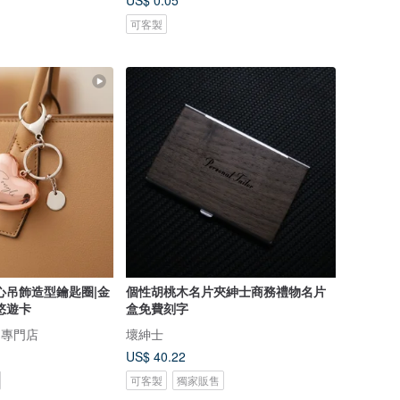
US$ 0.05
可客製
心吊飾造型鑰匙圈|金
個性胡桃木名片夾紳士商務禮物名片
悠遊卡
盒免費刻字
物專門店
壞紳士
US$ 40.22
可客製
獨家販售