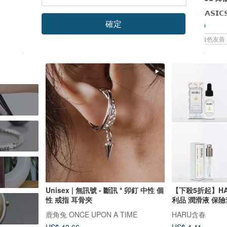
FREED
𝗛𝗘𝗥𝗕𝗦𝗕𝗔𝗦
確定
US$ 163.92
US$ 17.30
可客製
可客製
綠色友善
Unisex | 無訊號 - 斷訊 * 卯釘 中性 個
【下殺5折起】H
性 戒指 耳骨夾
利品 潤滑液 保險
鹿角兔 ONCE UPON A TIME
HARU含春