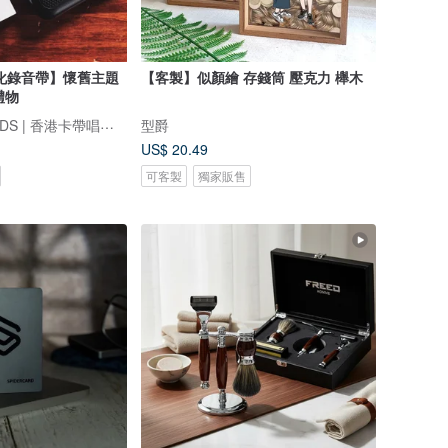
化錄音帶】懷舊主題
【客製】似顏繪 存錢筒 壓克力 櫸木
禮物
FINDME RECORDS | 香港卡帶唱片生活店
型爵
US$ 20.49
可客製
獨家販售