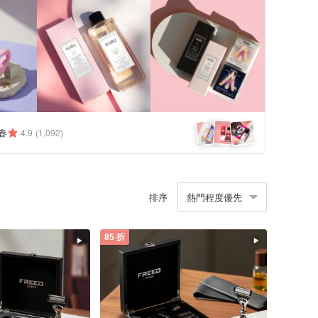
2
+
春
4.9
(1,092)
排序
熱門程度優先
85 折