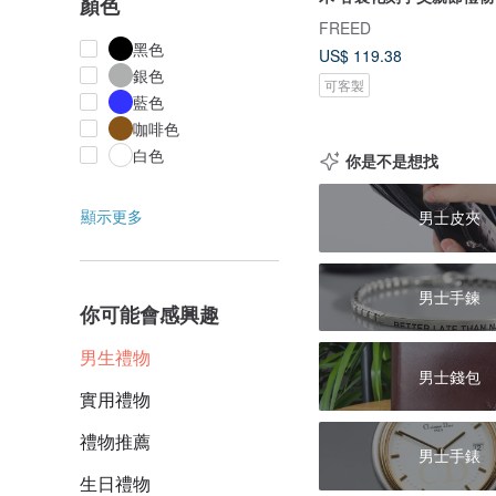
顏色
FREED
黑色
US$ 119.38
銀色
可客製
藍色
咖啡色
白色
你是不是想找
顯示更多
男士皮夾
男士手鍊
你可能會感興趣
男生禮物
男士錢包
實用禮物
禮物推薦
男士手錶
生日禮物