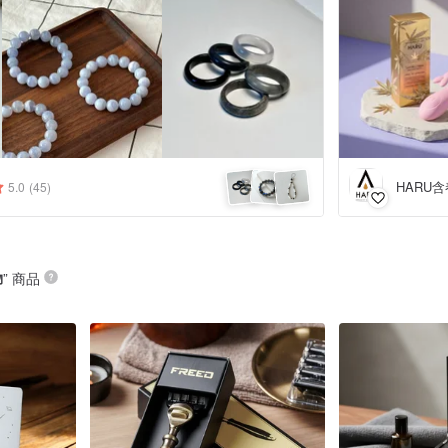
HARU含
5.0
(45)
物
” 商品