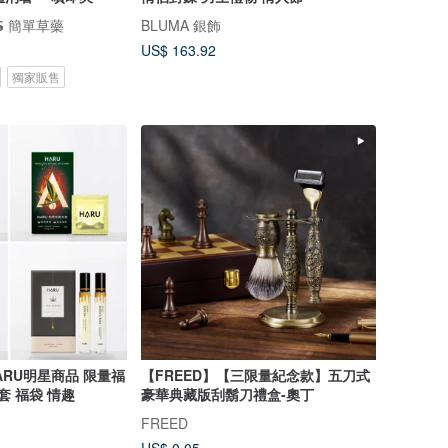
𝗖𝗦 簡單草藥
BLUMA 銀飾
US$ 163.92
獨家販售
ARU明星商品 限量福
【FREED】【三限量紀念款】五刀式
套 福袋 情趣
豪華典藏版刮鬍刀禮盒-奧丁
FREED