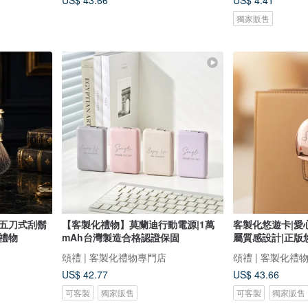
US$ 43.66
US$ 4.41
獨家販售
款五刀式刮鬍
【客製化禮物】莫蘭迪行動電源|1萬
客製化悠遊卡|愛
禮物
mAh台灣製造合格認證保固
屬質感設計|正版
頌禮 | 客製化禮物專門店
頌禮 | 客製化禮
US$ 42.77
US$ 43.66
可客製
獨家販售
可客製
獨家販售