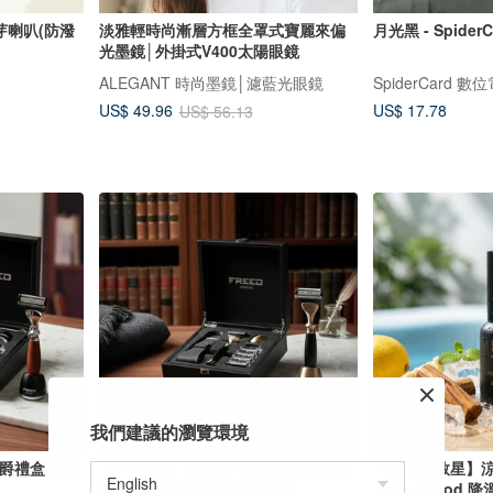
芽喇叭(防潑
淡雅輕時尚漸層方框全罩式寶麗來偏
月光黑 - Spide
光墨鏡│外掛式V400太陽眼鏡
ALEGANT 時尚墨鏡│濾藍光眼鏡
SpiderCard 
US$ 17.78
US$ 49.96
US$ 56.13
我們建議的瀏覽環境
爵禮盒 胡桃
【FREED】古銅系列尊爵四件組五刀
【好鬼熱救星】
式刮鬍刀禮盒-極致黑 父親節
Zesty Wood