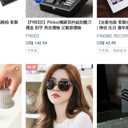
馬鞍棕 客製
【FREED】Pinkoi獨家四件組刮鬍刀
【全新包裝 客製
禮盒 刻字 男友禮物 父親節禮物
| 情侶 生日 週年
FREED
US$ 142.54
US$ 42.85
可客製
可客製
獨家販售
89 折