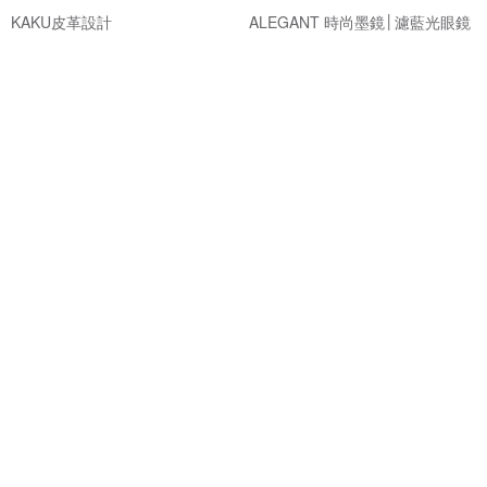
KAKU皮革設計
ALEGANT 時尚墨鏡│濾藍光眼鏡
NT$ 1,080
NT$ 766
NT$ 860
可客製
免運
85 折
精緻簡約領帶夾免費刻字商務紳
Mr. Tonic酒粕曠野沐浴乳-經典款
士禮物
情人節禮物 男生禮物 生日禮物
壞紳士
ALCOPARK
NT$ 1,107
NT$ 420
NT$ 490
可客製
可客製