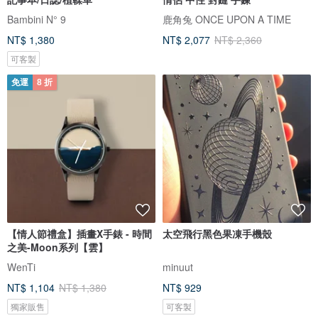
Bambini N° 9
鹿角兔 ONCE UPON A TIME
NT$ 1,380
NT$ 2,077
NT$ 2,360
可客製
免運
8 折
【情人節禮盒】插畫X手錶 - 時間
太空飛行黑色果凍手機殼
之美-Moon系列【雲】
WenTi
minuut
NT$ 1,104
NT$ 1,380
NT$ 929
獨家販售
可客製