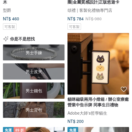
木
圈|金屬質感設計|正版悠遊卡
型爵
頌禮 | 客製化禮物專門店
NT$ 460
NT$ 784
NT$ 980
可客製
可客製
你是不是想找
男士手鍊
男士皮夾
男士錢包
貓咪磁吸兩用小燈箱 / 辦公室療癒
營業中告示牌 同事生日禮物
男士背包
Adobe大師's哲學貓生
NT$ 200
免運
89 折
免運