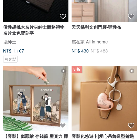
個性胡桃木名片夾紳士商務禮物
天天橘利文創門簾-彈性布
名片盒免費刻字
壞紳士
窩在家 All in home
NT$ 1,107
NT$ 430
NT$ 488
可客製
8 折
【客製】似顏繪 存錢筒 壓克力 櫸
客製化悠遊卡|愛心吊飾造型鑰匙