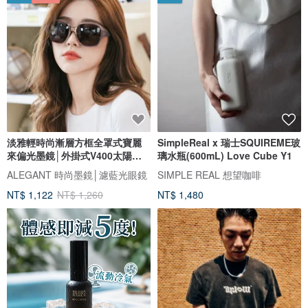
淡雅輕時尚漸層方框全罩式寶麗
SimpleReal x 瑞士SQUIREME玻
來偏光墨鏡│外掛式V400太陽眼
璃水瓶(600mL) Love Cube Y1
鏡
ALEGANT 時尚墨鏡│濾藍光眼鏡
SIMPLE REAL 想望咖啡
NT$ 1,122
NT$ 1,260
NT$ 1,480