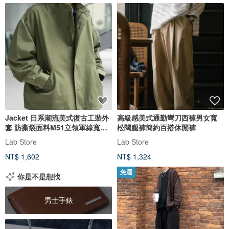
Jacket 日系潮流美式復古工裝外
高級感美式通勤彎刀西褲男女寬
套 防撕裂面料M51立領軍綠寬鬆
松闊腿褲簡約百搭休閒褲
款
Lab Store
Lab Store
NT$ 1,602
NT$ 1,324
免運
你是不是想找
男士手錶