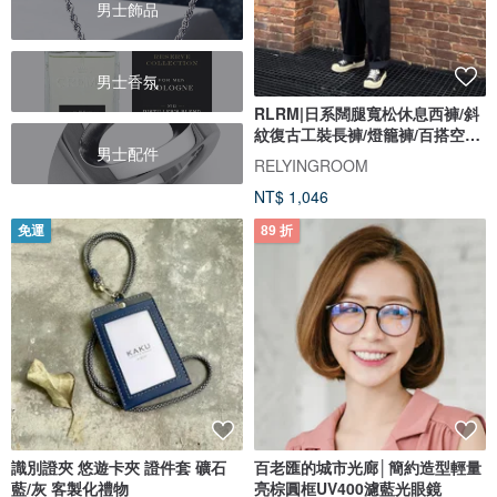
男士飾品
男士香氛
RLRM|日系闊腿寬松休息西褲/斜
紋復古工裝長褲/燈籠褲/百搭空氣
男士配件
褲
RELYINGROOM
NT$ 1,046
免運
89 折
識別證夾 悠遊卡夾 證件套 礦石
百老匯的城市光廊│簡約造型輕量
藍/灰 客製化禮物
亮棕圓框UV400濾藍光眼鏡