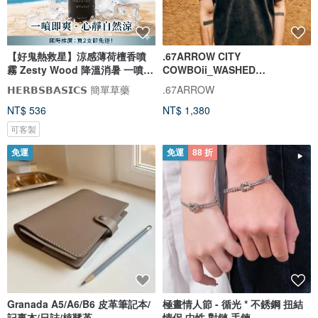
【好鬼熱救星】涼感薄荷檀香噴
.67ARROW CITY
霧 Zesty Wood 降溫消暑 一噴即
COWBOii_WASHED
爽
TEE_BLACK 重磅水洗T 黑色 短
𝗛𝗘𝗥𝗕𝗦𝗕𝗔𝗦𝗜𝗖𝗦 簡單草藥
.67ARROW
袖 T
NT$ 536
NT$ 1,380
可客製
免運
免運
88 折
Granada A5/A6/B6 皮革筆記本/
極晝情人節 - 循光 * 不銹鋼 扭結
記事本/日誌/植鞣革
情侶 中性 對鏈 手鍊