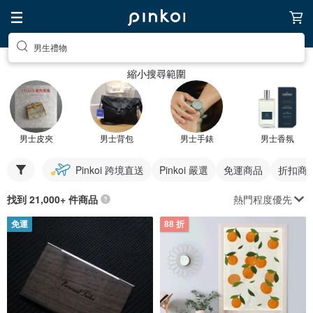
男生禮物
縮小搜尋範圍
男士皮夾
男士背包
男士手錶
男士香氛
Pinkoi 跨境直送
Pinkoi 嚴選
免運商品
折扣商
熱門程度優先
找到 21,000+ 件商品
免運
88 折