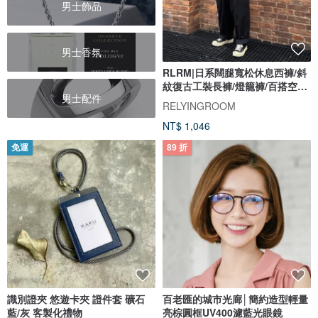
男士飾品
男士香氛
RLRM|日系闊腿寬松休息西褲/斜
紋復古工裝長褲/燈籠褲/百搭空氣
男士配件
褲
RELYINGROOM
NT$ 1,046
免運
89 折
識別證夾 悠遊卡夾 證件套 礦石
百老匯的城市光廊│簡約造型輕量
藍/灰 客製化禮物
亮棕圓框UV400濾藍光眼鏡