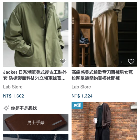
Jacket 日系潮流美式復古工裝外
高級感美式通勤彎刀西褲男女寬
套 防撕裂面料M51立領軍綠寬鬆
松闊腿褲簡約百搭休閒褲
款
Lab Store
Lab Store
NT$ 1,602
NT$ 1,324
免運
你是不是想找
男士手錶