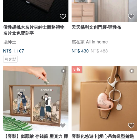
個性胡桃木名片夾紳士商務禮物
天天橘利文創門簾-彈性布
名片盒免費刻字
壞紳士
窩在家 All in home
NT$ 1,107
NT$ 430
NT$ 488
可客製
8 折
【客製】似顏繪 存錢筒 壓克力 櫸
客製化悠遊卡|愛心吊飾造型鑰匙