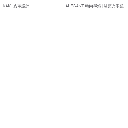
KAKU皮革設計
ALEGANT 時尚墨鏡│濾藍光眼鏡
NT$ 1,080
NT$ 766
NT$ 860
可客製
免運
85 折
精緻簡約領帶夾免費刻字商務紳
Mr. Tonic酒粕曠野沐浴乳-經典款
士禮物
情人節禮物 男生禮物 生日禮物
壞紳士
ALCOPARK
NT$ 1,107
NT$ 420
NT$ 490
可客製
可客製