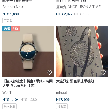
Bambini N° 9
鹿角兔 ONCE UPON A TIME
NT$ 1,380
NT$ 2,077
NT$ 2,360
可客製
免運
8 折
【情人節禮盒】插畫X手錶 - 時間
太空飛行黑色果凍手機殼
之美-Moon系列【雲】
WenTi
minuut
NT$ 1,104
NT$ 1,380
NT$ 929
獨家販售
可客製