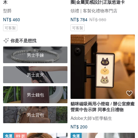
木
圈|金屬質感設計|正版悠遊卡
型爵
頌禮 | 客製化禮物專門店
NT$ 460
NT$ 784
NT$ 980
可客製
可客製
你是不是想找
男士手鍊
男士皮夾
男士錢包
貓咪磁吸兩用小燈箱 / 辦公室療癒
營業中告示牌 同事生日禮物
男士背包
Adobe大師's哲學貓生
NT$ 200
免運
89 折
免運