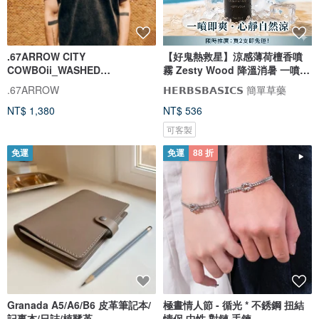
.67ARROW CITY
【好鬼熱救星】涼感薄荷檀香噴
COWBOii_WASHED
霧 Zesty Wood 降溫消暑 一噴即
TEE_BLACK 重磅水洗T 黑色 短
爽
.67ARROW
𝗛𝗘𝗥𝗕𝗦𝗕𝗔𝗦𝗜𝗖𝗦 簡單草藥
袖 T
NT$ 1,380
NT$ 536
可客製
免運
免運
88 折
Granada A5/A6/B6 皮革筆記本/
極晝情人節 - 循光 * 不銹鋼 扭結
記事本/日誌/植鞣革
情侶 中性 對鏈 手鍊