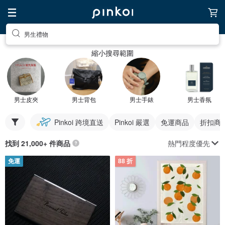
男生禮物
縮小搜尋範圍
男士皮夾
男士背包
男士手錶
男士香氛
Pinkoi 跨境直送
Pinkoi 嚴選
免運商品
折扣商
熱門程度優先
找到 21,000+ 件商品
免運
88 折