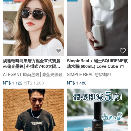
淡雅輕時尚漸層方框全罩式寶麗
SimpleReal x 瑞士SQUIREME玻
來偏光墨鏡│外掛式V400太陽眼
璃水瓶(600mL) Love Cube Y1
鏡
ALEGANT 時尚墨鏡│濾藍光眼鏡
SIMPLE REAL 想望咖啡
NT$ 1,122
NT$ 1,260
NT$ 1,480