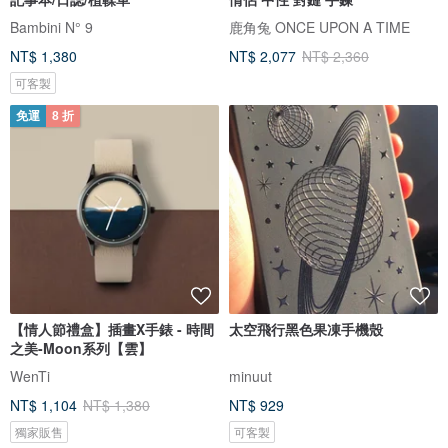
Bambini N° 9
鹿角兔 ONCE UPON A TIME
NT$ 1,380
NT$ 2,077
NT$ 2,360
可客製
免運
8 折
【情人節禮盒】插畫X手錶 - 時間
太空飛行黑色果凍手機殼
之美-Moon系列【雲】
WenTi
minuut
NT$ 1,104
NT$ 1,380
NT$ 929
獨家販售
可客製