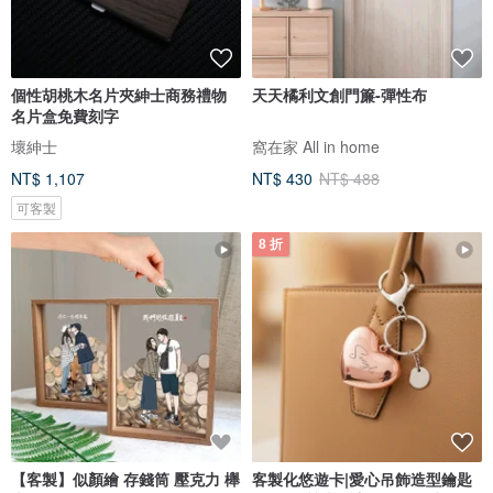
個性胡桃木名片夾紳士商務禮物
天天橘利文創門簾-彈性布
名片盒免費刻字
壞紳士
窩在家 All in home
NT$ 1,107
NT$ 430
NT$ 488
可客製
8 折
【客製】似顏繪 存錢筒 壓克力 櫸
客製化悠遊卡|愛心吊飾造型鑰匙