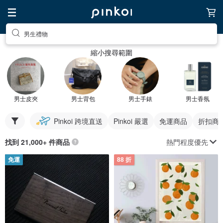
男生禮物
縮小搜尋範圍
男士皮夾
男士背包
男士手錶
男士香氛
Pinkoi 跨境直送
Pinkoi 嚴選
免運商品
折扣商
熱門程度優先
找到 21,000+ 件商品
免運
88 折