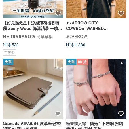
【好鬼熱救星】涼感薄荷檀香噴
.67ARROW CITY
霧 Zesty Wood 降溫消暑 一噴即
COWBOii_WASHED
爽
TEE_BLACK 重磅水洗T 黑色 短
𝗛𝗘𝗥𝗕𝗦𝗕𝗔𝗦𝗜𝗖𝗦 簡單草藥
.67ARROW
袖 T
NT$ 536
NT$ 1,380
可客製
免運
免運
88 折
Granada A5/A6/B6 皮革筆記本/
極晝情人節 - 循光 * 不銹鋼 扭結
記事本/日誌/植鞣革
情侶 中性 對鏈 手鍊