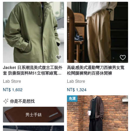
Jacket 日系潮流美式復古工裝外
高級感美式通勤彎刀西褲男女寬
套 防撕裂面料M51立領軍綠寬鬆
松闊腿褲簡約百搭休閒褲
款
Lab Store
Lab Store
NT$ 1,602
NT$ 1,324
免運
你是不是想找
男士手錶