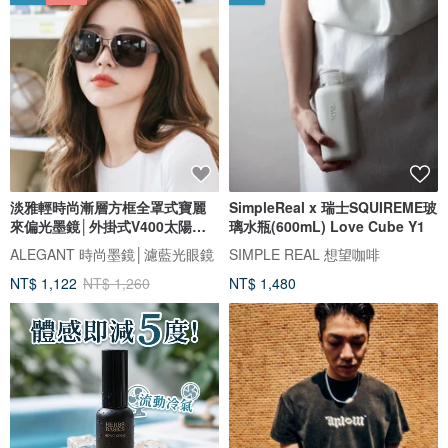
淡雅輕時尚漸層方框全罩式寶麗
SimpleReal x 瑞士SQUIREME玻
來偏光墨鏡│外掛式V400太陽眼
璃水瓶(600mL) Love Cube Y1
鏡
ALEGANT 時尚墨鏡│濾藍光眼鏡
SIMPLE REAL 想望咖啡
NT$ 1,122
NT$ 1,260
NT$ 1,480