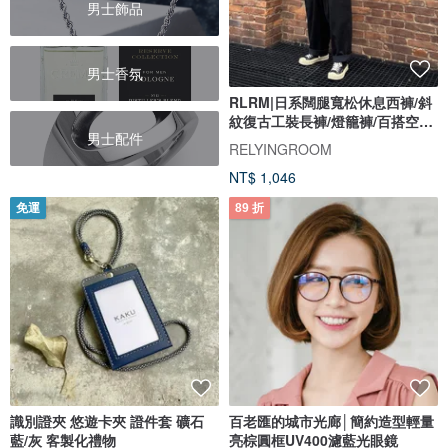
男士飾品
男士香氛
RLRM|日系闊腿寬松休息西褲/斜
紋復古工裝長褲/燈籠褲/百搭空氣
男士配件
褲
RELYINGROOM
NT$ 1,046
免運
89 折
識別證夾 悠遊卡夾 證件套 礦石
百老匯的城市光廊│簡約造型輕量
藍/灰 客製化禮物
亮棕圓框UV400濾藍光眼鏡