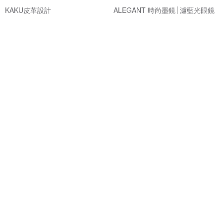
KAKU皮革設計
ALEGANT 時尚墨鏡│濾藍光眼鏡
NT$ 1,080
NT$ 766
NT$ 860
可客製
免運
85 折
精緻簡約領帶夾免費刻字商務紳
Mr. Tonic酒粕曠野沐浴乳-經典款
士禮物
情人節禮物 男生禮物 生日禮物
壞紳士
ALCOPARK
NT$ 1,107
NT$ 420
NT$ 490
可客製
可客製