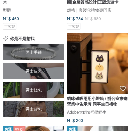
木
圈|金屬質感設計|正版悠遊卡
型爵
頌禮 | 客製化禮物專門店
NT$ 460
NT$ 784
NT$ 980
可客製
可客製
你是不是想找
男士手鍊
男士皮夾
男士錢包
貓咪磁吸兩用小燈箱 / 辦公室療癒
營業中告示牌 同事生日禮物
男士背包
Adobe大師's哲學貓生
NT$ 200
免運
89 折
免運