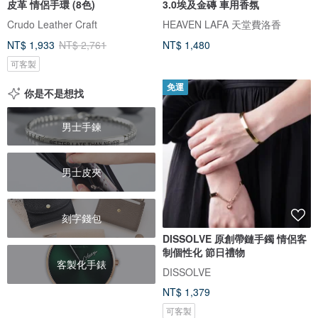
皮革 情侶手環 (8色)
3.0埃及金磚 車用香氛
Crudo Leather Craft
HEAVEN LAFA 天堂費洛香
NT$ 1,933
NT$ 2,761
NT$ 1,480
可客製
免運
你是不是想找
男士手鍊
男士皮夾
刻字錢包
DISSOLVE 原創帶鏈手鐲 情侶客
制個性化 節日禮物
客製化手錶
DISSOLVE
NT$ 1,379
可客製