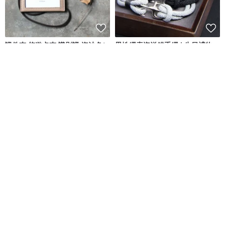
證件夾 悠遊卡夾 識別證 海沙色/
男性繩索海洋錨手繩 | 生日禮物
深咖啡
首飾
KAKU皮革設計
JTK Jewellery
NT$ 1,080
NT$ 758
可客製
手工獨特戒指，採用天然波羅的
【時尚飾物】SOULITE 蘋果手錶