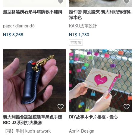
超型格黑鑽石形耳環防敏不鏽鋼
證件套 識別證夾 義大利頭頸植鞣
深木色
paper diamond®
KAKU皮革設計
NT$ 3,268
NT$ 1,780
可客製
義大利協會認証植鞣革黑色手縫
DIY故事木卡片相框 - 愛心
BIC-J3系列打火機套
【鞹】手制 kuo's artwork
April4 Design