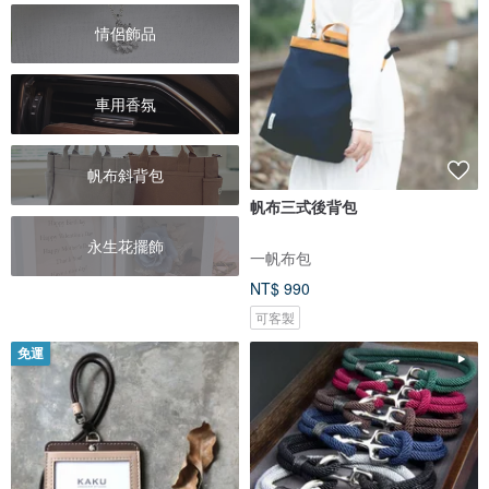
情侶飾品
車用香氛
帆布斜背包
帆布三式後背包
永生花擺飾
一帆布包
NT$ 990
可客製
免運