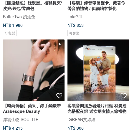
【開運錢包】沈默黑。植鞣長夾/
【客製】錄音帶留聲卡。藏著你
皮夾/錢包/零錢包
聲音的禮物 / 似顏繪客製化
ButterTwo 奶油兔
LalaGift
NT$ 1,980
NT$ 853
可客製
可客製
【時尚飾物】蘋果手錶手鐲錶帶
客製音樂播放器燈片相框 材質透
Arabesque Beauty
光搭配夜燈 送女朋友情人節禮物
浮雲生物 SOULITE
IGREAN艾綠繪
NT$ 4,215
NT$ 306