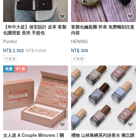
【年中大促】保安設計 皮革 客製
客製化鑰匙圈 怀表 免费雕刻任意
化護照套 長夾 手提包
内容
Pursful
HENING
NT$ 2,302
NT$ 3,836
NT$ 306
可客製
可客製
免運
97 折
女人迷 A Couple Minutes丨關
禮物 山林島嶼系列淡香水 獨立調