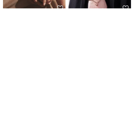
Miami Love 客製化刻字 方形鋼
DISSOLVE 原創帶鏈手鐲 情侶客
條情侶手鍊 (8色)
制個性化 節日禮物
Crudo Leather Craft
DISSOLVE
NT$ 2,500
NT$ 2,941
NT$ 1,379
可客製
可客製
【時尚飾物】SOULITE蘋果手錶
雙子座掛手機
手鐲錶帶 Sun Eagle Gold