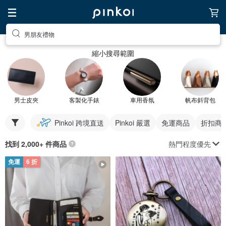
男朋友禮物
縮小搜尋範圍
男士皮夾
客製化手錶
車用香氛
帆布斜背包
Pinkoi 跨境直送
Pinkoi 嚴選
免運商品
折扣商
熱門程度優先
找到 2,000+ 件商品
免運
6 折