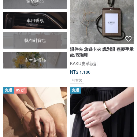
情侶飾品
車用香氛
帆布斜背包
證件夾 悠遊卡夾 識別證 燕麥手掌
紋/深咖啡
永生花擺飾
KAKU皮革設計
NT$ 1,180
可客製
免運
85 折
免運