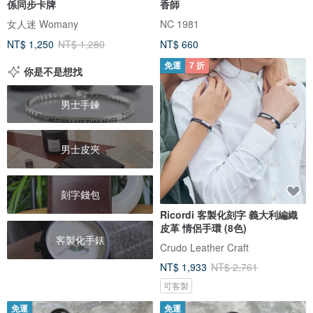
係同步卡牌
香師
女人迷 Womany
NC 1981
NT$ 1,250
NT$ 1,280
NT$ 660
免運
7 折
你是不是想找
男士手鍊
男士皮夾
刻字錢包
Ricordi 客製化刻字 義大利編織
皮革 情侶手環 (8色)
客製化手錶
Crudo Leather Craft
NT$ 1,933
NT$ 2,761
可客製
免運
免運