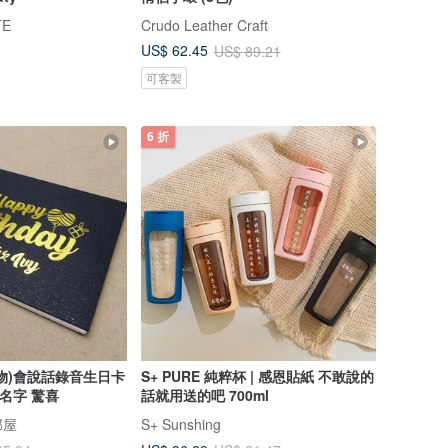
TE
Crudo Leather Craft
US$ 62.45
US$ 89.21
可客製
6 折
物)會說話錄音生日卡
S+ PURE 純粹杯 | 感恩貼紙 不敢說的
名字 驚喜
話就用送的吧 700ml
部屋
S+ Sunshing