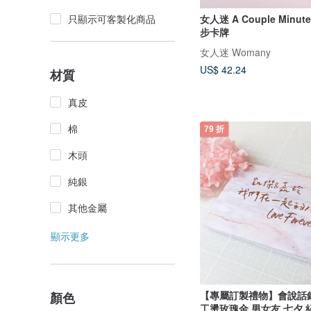
女人迷 A Couple Minu
只顯示可客製化商品
步卡牌
女人迷 Womany
US$ 42.24
材質
真皮
棉
79 折
木頭
純銀
其他金屬
顯示更多
【專屬訂製禮物】會說話
顏色
工燙玫瑰金 男女友 七夕 