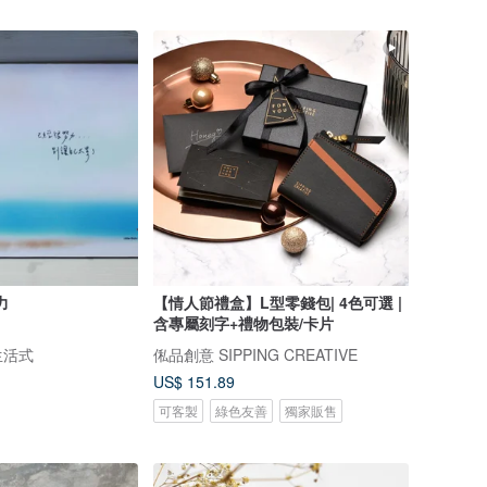
力
【情人節禮盒】L型零錢包| 4色可選 |
含專屬刻字+禮物包裝/卡片
簡生活式
俬品創意 SIPPING CREATIVE
US$ 151.89
可客製
綠色友善
獨家販售