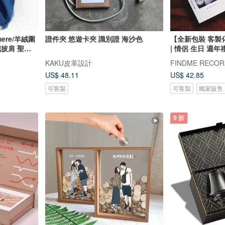
ere/羊絨圍
證件夾 悠遊卡夾 識別證 海沙色
【全新包裝 客製
絨披肩 聖誕
| 情侶 生日 週年
父親節-魔幻
KAKU皮革設計
US$ 48.11
US$ 42.85
可客製
可客製
獨家販售
9 折