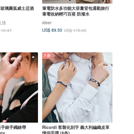
. / 玻璃圓弧威士忌酒
筆電防水多功能大容量背包通勤旅行
筆電收納輕巧百搭 防潑水
沾生活
ideer
US$ 89.50
110.47
US$ 179.00
7 折
果手錶手鐲錶帶
Ricordi 客製化刻字 義大利編織皮革
uty
情侶手環 (8色)