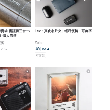
賣場 需訂購三合一/
Lev・真皮名片夾 | 輕巧便攜・可刻字
盒 情人節禮
電剪
Zolton
US$ 53.41
12.57
可客製