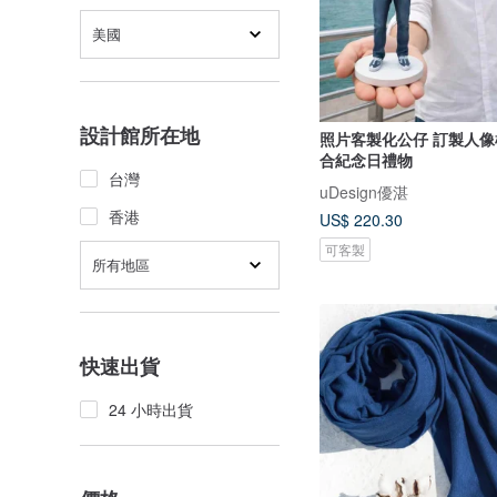
美國
設計館所在地
照片客製化公仔 訂製人像
合紀念日禮物
台灣
uDesign優湛
香港
US$ 220.30
可客製
所有地區
快速出貨
24 小時出貨