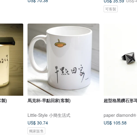
US$ 70.38
US$ 35.59
US$ 
可客製
製)
馬克杯-早點回家(客製)
超型格黑鑽石形
Little-Style 小簡生活式
paper diamond®
US$ 30.74
US$ 105.58
獨家販售