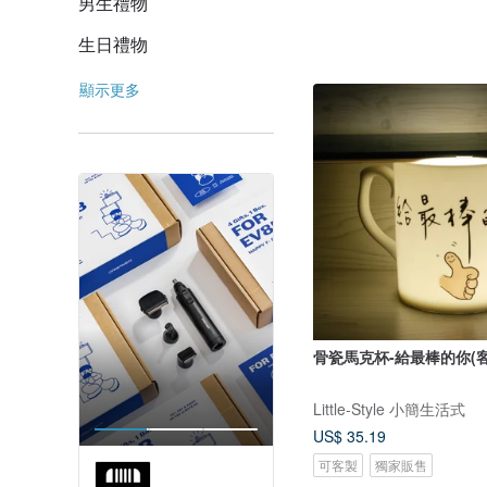
男生禮物
生日禮物
顯示更多
骨瓷馬克杯-給最棒的你(客
Little-Style 小簡生活式
US$ 35.19
可客製
獨家販售