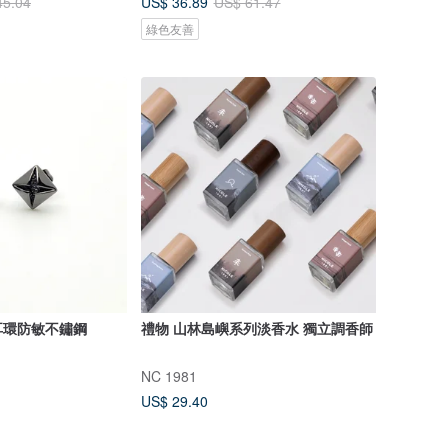
US$ 36.89
45.04
US$ 61.47
綠色友善
耳環防敏不鏽鋼
禮物 山林島嶼系列淡香水 獨立調香師
NC 1981
US$ 29.40