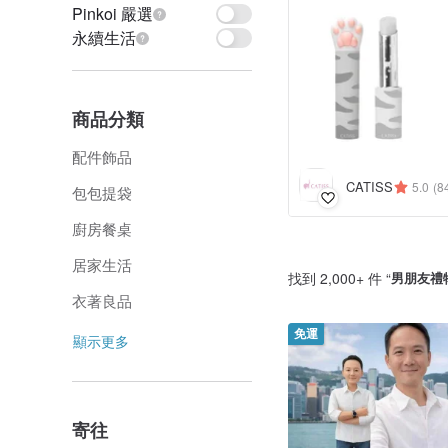
Pinkoi 嚴選
永續生活
商品分類
配件飾品
CATISS
5.0
(8
包包提袋
廚房餐桌
居家生活
找到 2,000+ 件 “
男朋友禮
衣著良品
免運
顯示更多
寄往