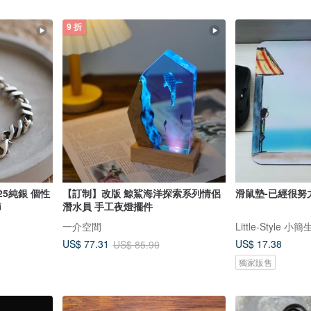
9 折
【訂制】改版 鯨鯊海洋探索系列情侶
滑鼠墊-已經很努
節
潛水員 手工夜燈擺件
一介空間
Little-Style 小
US$ 17.38
US$ 77.31
US$ 85.90
獨家販售