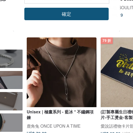
節禮物 交換禮物 母親節 父親節-熱情
OM 手作
浮雲生物 SOULI
桃紅
確定
US$ 106.02
US$ 136.19
79 折
Unisex | 極晝系列 - 藍冰 * 不鏽鋼項
(訂製專屬生日禮
鍊
片-手工燙金-客製
鹿角兔 ONCE UPON A TIME
愛說話禮物卡片