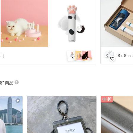
S+ Suns
41)
物
” 商品
88 折