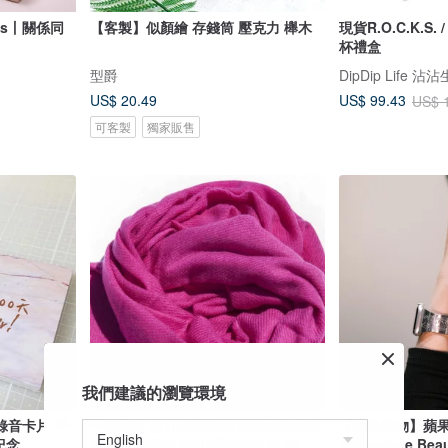
tes丨關係同
【客製】似顏繪 存錢筒 壓克力 櫸木
現貨R.O.C.K.S
杯禮盒
型爵
DipDip Life 沾
US$ 20.49
US$ 99.43
US$ 
可客製
獨家販售
我們建議的瀏覽環境
錄音卡片-手
手織圍巾 喀什米爾Cashmere/羊絨圍
【時尚飾物】蘋
紀念
巾/純羊毛圍巾披巾/戒指絨披肩 聖誕
Arabesque Bea