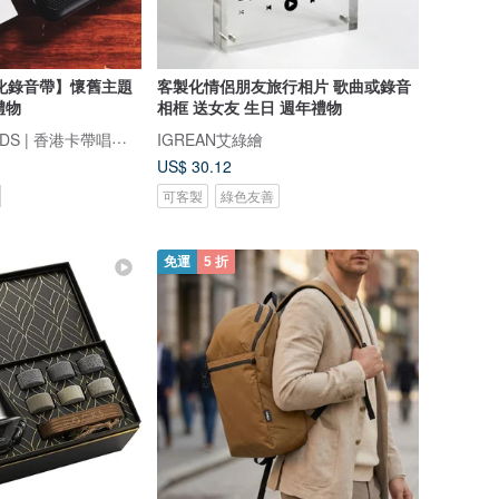
化錄音帶】懷舊主題
客製化情侶朋友旅行相片 歌曲或錄音
禮物
相框 送女友 生日 週年禮物
FINDME RECORDS | 香港卡帶唱片生活店
IGREAN艾綠繪
US$ 30.12
可客製
綠色友善
免運
5 折