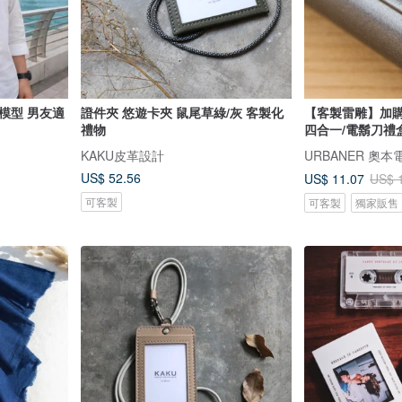
模型 男友適
證件夾 悠遊卡夾 鼠尾草綠/灰 客製化
【客製雷雕】加購
禮物
四合一/電鬍刀禮
KAKU皮革設計
URBANER 奧本
US$ 52.56
US$ 11.07
US$ 
可客製
可客製
獨家販售