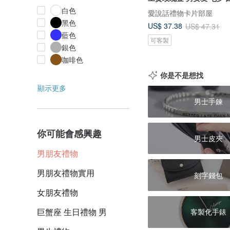
白色
愛說話禮物卡片部屋
黑色
US$ 37.38
US$ 47.31
藍色
可客製
銀色
咖啡色
你是不是想找
顯示更多
男士手鍊
你可能會感興趣
男士皮夾
男朋友禮物
男朋友禮物實用
刻字錢包
女朋友禮物
巨蟹座 生日禮物 男
客製化手錶