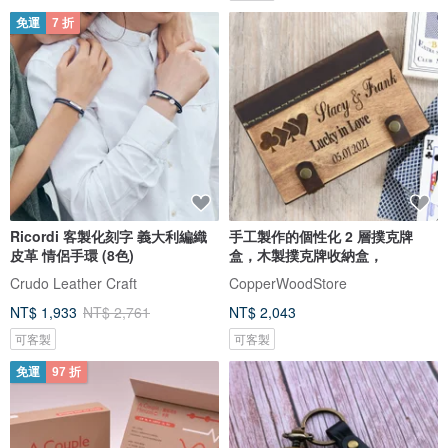
免運
7 折
Ricordi 客製化刻字 義大利編織
手工製作的個性化 2 層撲克牌
皮革 情侶手環 (8色)
盒，木製撲克牌收納盒，
Crudo Leather Craft
CopperWoodStore
NT$ 1,933
NT$ 2,761
NT$ 2,043
可客製
可客製
免運
97 折