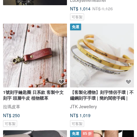
NT$ 1,014
NT$ 1,126
可客製
免運
1號刻字鑰匙圈 日系款 客製中文
【客製化禮物】刻字情侶手環 | 不
刻字 頭層牛皮 植物鞣革
鏽鋼刻字手環 | 簡約閨密手鐲 |
拉瑪皮革
JTK Jewellery
NT$ 250
NT$ 1,019
可客製
可客製
免運
85 折