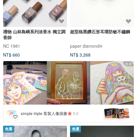
禮物 山林島嶼系列淡香水 獨立調
超型格黑鑽石形耳環防敏不鏽鋼
香師
NC 1981
paper diamond®
NT$ 660
NT$ 3,268
推廣
4
+
simple triple 客製人像插畫
5.0
免運
免運