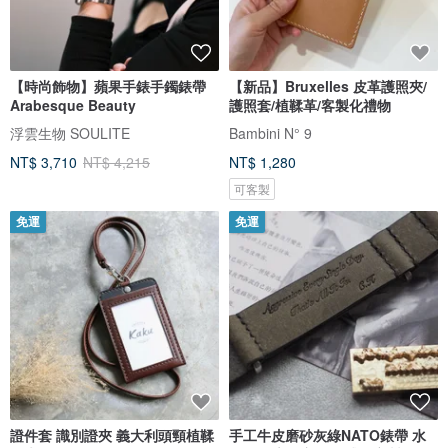
【時尚飾物】蘋果手錶手鐲錶帶
【新品】Bruxelles 皮革護照夾/
Arabesque Beauty
護照套/植鞣革/客製化禮物
浮雲生物 SOULITE
Bambini N° 9
NT$ 3,710
NT$ 4,215
NT$ 1,280
可客製
免運
免運
證件套 識別證夾 義大利頭頸植鞣
手工牛皮磨砂灰綠NATO錶帶 水