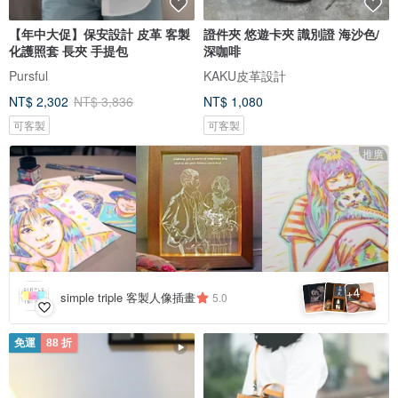
【年中大促】保安設計 皮革 客製
證件夾 悠遊卡夾 識別證 海沙色/
化護照套 長夾 手提包
深咖啡
Pursful
KAKU皮革設計
NT$ 2,302
NT$ 3,836
NT$ 1,080
可客製
可客製
推廣
4
+
simple triple 客製人像插畫
5.0
免運
88 折