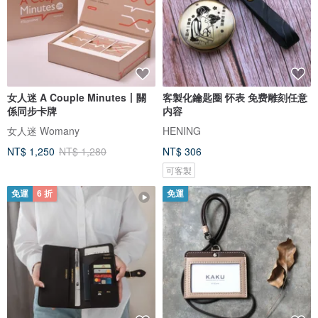
女人迷 A Couple Minutes丨關
客製化鑰匙圈 怀表 免费雕刻任意
係同步卡牌
内容
女人迷 Womany
HENING
NT$ 1,250
NT$ 1,280
NT$ 306
可客製
免運
6 折
免運