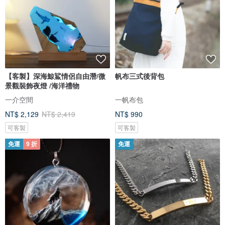
【客製】深海鯨鯊情侶自由潛/微
帆布三式後背包
景觀裝飾夜燈 /海洋禮物
一介空間
一帆布包
NT$ 2,129
NT$ 2,419
NT$ 990
可客製
可客製
免運
9 折
免運