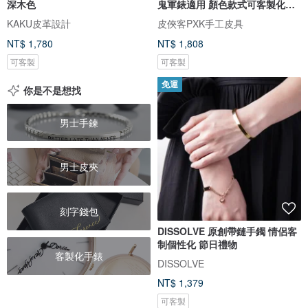
深木色
鬼軍錶適用 顏色款式可客製化可
刻字
KAKU皮革設計
皮俠客PXK手工皮具
NT$ 1,780
NT$ 1,808
可客製
可客製
免運
你是不是想找
男士手鍊
男士皮夾
刻字錢包
DISSOLVE 原創帶鏈手鐲 情侶客
制個性化 節日禮物
客製化手錶
DISSOLVE
NT$ 1,379
可客製