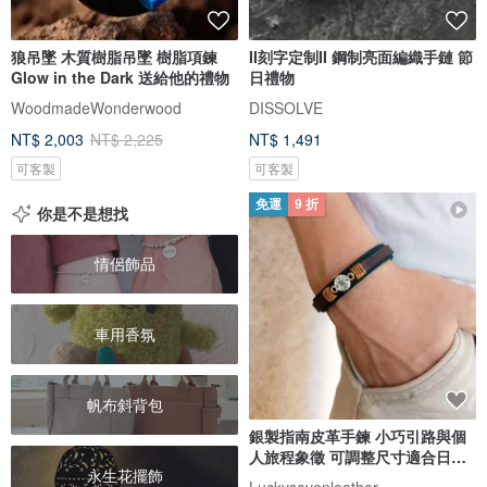
狼吊墜 木質樹脂吊墜 樹脂項鍊
II刻字定制II 鋼制亮面編織手鏈 節
Glow in the Dark 送給他的禮物
日禮物
WoodmadeWonderwood
DISSOLVE
NT$ 2,003
NT$ 2,225
NT$ 1,491
可客製
可客製
免運
9 折
你是不是想找
情侶飾品
車用香氛
帆布斜背包
銀製指南皮革手鍊 小巧引路與個
人旅程象徵 可調整尺寸適合日常
永生花擺飾
佩
Luckysevenleather