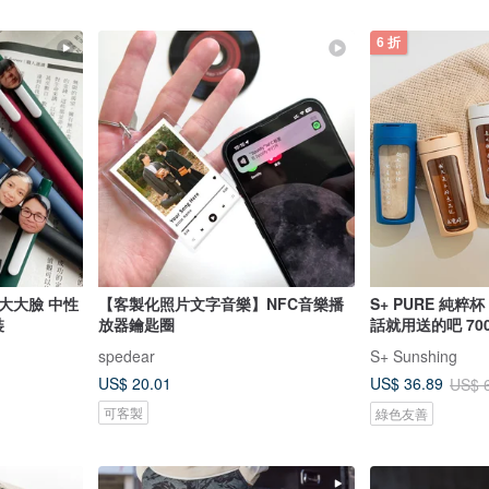
6 折
大大臉 中性
【客製化照片文字音樂】NFC音樂播
S+ PURE 純粹
包裝
放器鑰匙圈
話就用送的吧 700
spedear
S+ Sunshing
US$ 20.01
US$ 36.89
US$ 
可客製
綠色友善