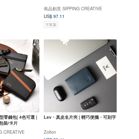
俬品創意 SIPPING CREATIVE
US$ 97.11
可客製
零錢包| 4色可選 |
Lev・真皮名片夾 | 輕巧便攜・可刻字
包裝/卡片
 CREATIVE
Zolton