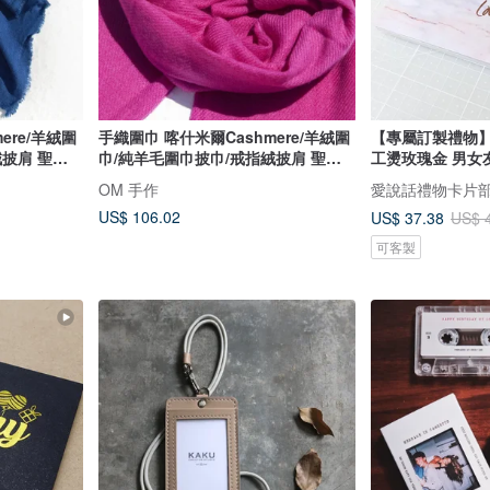
ere/羊絨圍
手織圍巾 喀什米爾Cashmere/羊絨圍
【專屬訂製禮物】
絨披肩 聖誕
巾/純羊毛圍巾披巾/戒指絨披肩 聖誕
工燙玫瑰金 男女友
父親節-魔幻
節禮物 交換禮物 母親節 父親節-熱情
OM 手作
愛說話禮物卡片
桃紅
US$ 106.02
US$ 37.38
US$ 
可客製