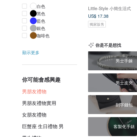
白色
Little-Style 小簡生活式
黑色
US$ 17.38
藍色
獨家販售
銀色
咖啡色
你是不是想找
顯示更多
男士手鍊
你可能會感興趣
男士皮夾
男朋友禮物
男朋友禮物實用
刻字錢包
女朋友禮物
巨蟹座 生日禮物 男
客製化手錶