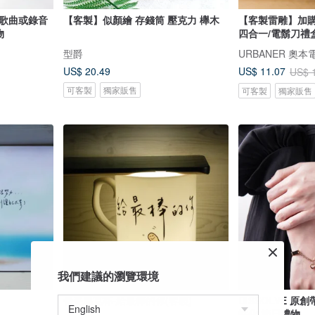
 歌曲或錄音
【客製】似顏繪 存錢筒 壓克力 櫸木
【客製雷雕】加購
物
四合一/電鬍刀禮
型爵
URBANER 奧本
US$ 20.49
US$ 11.07
US$ 
可客製
獨家販售
可客製
獨家販售
我們建議的瀏覽環境
骨瓷馬克杯-給最棒的你(客製)
DISSOLVE 
性化 節日禮物