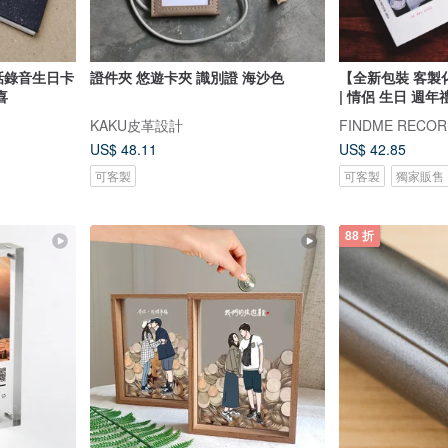
話錄音生日卡
證件夾 悠遊卡夾 識別證 海沙色
【全新包裝 客製
喜
| 情侶 生日 週年
KAKU皮革設計
US$ 48.11
US$ 42.85
可客製
可客製
獨家販售
88 折