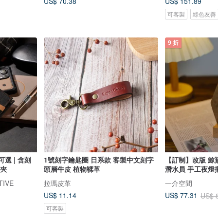
US$ 70.38
US$ 151.89
可客製
綠色友善
9 折
選 | 含刻
1號刻字鑰匙圈 日系款 客製中文刻字
【訂制】改版 鯨
皮夾
頭層牛皮 植物鞣革
潛水員 手工夜燈
TIVE
拉瑪皮革
一介空間
US$ 11.14
US$ 77.31
US$ 
可客製