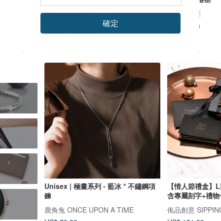
Little-Style 小簡生活式
DISSOLVE
確定
US$ 35.19
US$ 50.13
可客製
獨家販售
可客製
Unisex | 極晝系列 - 藍冰 * 不鏽鋼項
【情人節禮盒】L型
鍊
含專屬刻字+禮物
鹿角兔 ONCE UPON A TIME
俬品創意 SIPPING