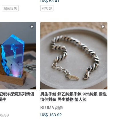
US$ 53.41
獨家販售
可客製
鯊海洋探索系列情侶
男生手鏈 鋒芒純銀手鍊 925純銀 個性
擺件
情侶對鍊 男生禮物 情人節
BLUMA 銀飾
US$ 163.92
85.90