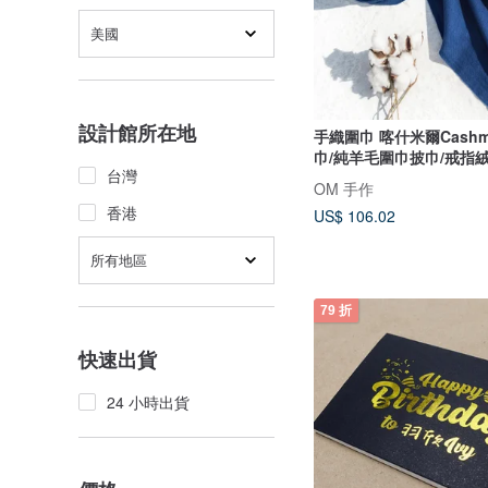
美國
設計館所在地
手織圍巾 喀什米爾Cashm
巾/純羊毛圍巾披巾/戒指
台灣
節禮物 交換禮物 母親節 
OM 手作
藍色
香港
US$ 106.02
所有地區
79 折
快速出貨
24 小時出貨