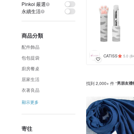
Pinkoi 嚴選
永續生活
商品分類
配件飾品
CATISS
5.0
(8
包包提袋
廚房餐桌
居家生活
找到 2,000+ 件 “
男朋友禮
衣著良品
顯示更多
寄往