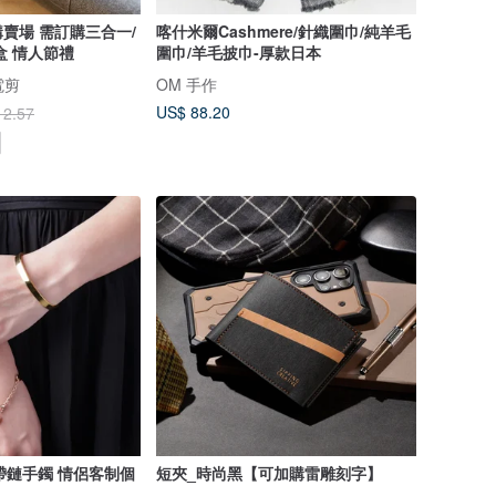
賣場 需訂購三合一/
喀什米爾Cashmere/針織圍巾/純羊毛
盒 情人節禮
圍巾/羊毛披巾-厚款日本
電剪
OM 手作
US$ 88.20
12.57
原創帶鏈手鐲 情侶客制個
短夾_時尚黑【可加購雷雕刻字】