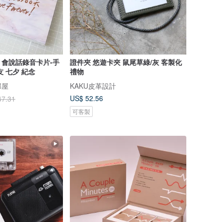
會說話錄音卡片-手
證件夾 悠遊卡夾 鼠尾草綠/灰 客製化
 七夕 紀念
禮物
部屋
KAKU皮革設計
US$ 52.56
47.31
可客製