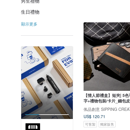
男生禮物
生日禮物
顯示更多
【情人節禮盒】短夾| 5色可
字+禮物包裝/卡片_錢包
俬品創意 SIPPING CREA
US$ 120.71
可客製
獨家販售