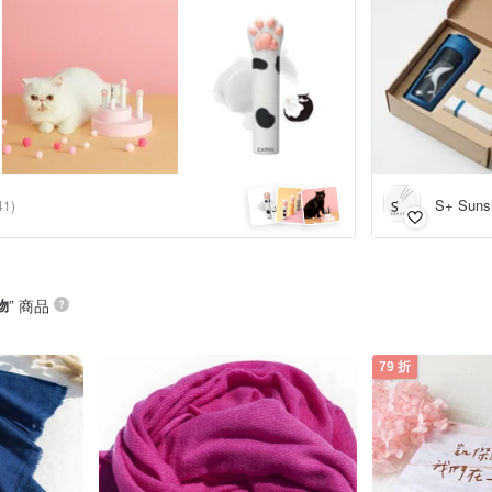
S+ Suns
41)
物
” 商品
79 折