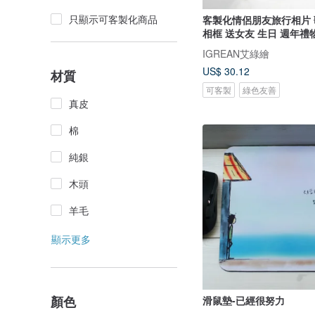
只顯示可客製化商品
客製化情侶朋友旅行相片
相框 送女友 生日 週年禮
IGREAN艾綠繪
US$ 30.12
材質
可客製
綠色友善
真皮
棉
純銀
木頭
羊毛
顯示更多
顏色
滑鼠墊-已經很努力