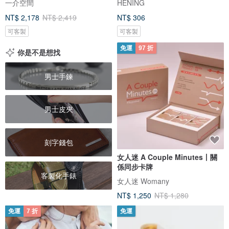
一介空間
HENING
NT$ 2,178
NT$ 2,419
NT$ 306
可客製
可客製
免運
97 折
你是不是想找
男士手鍊
男士皮夾
刻字錢包
女人迷 A Couple Minutes丨關
係同步卡牌
客製化手錶
女人迷 Womany
NT$ 1,250
NT$ 1,280
免運
7 折
免運