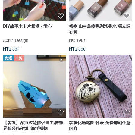
DIY故事木卡片相框 - 愛心
禮物 山林島嶼系列淡香水 獨立調
香師
April4 Design
NC 1981
NT$ 607
NT$ 660
免運
9 折
【客製】深海鯨鯊情侶自由潛/微
客製化鑰匙圈 怀表 免费雕刻任意
景觀裝飾夜燈 /海洋禮物
内容