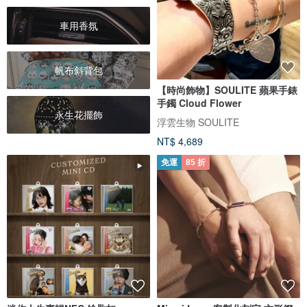
車用香氛
帆布斜背包
【時尚飾物】SOULITE 蘋果手錶
手鐲 Cloud Flower
永生花擺飾
浮雲生物 SOULITE
NT$ 4,689
免運
85 折