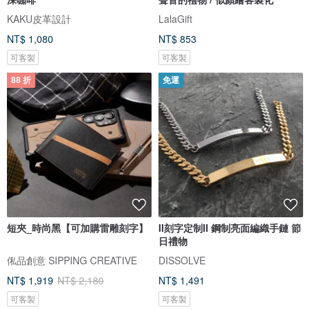
KAKU皮革設計
LalaGift
NT$ 1,080
NT$ 853
可客製
可客製
88 折
免運
短夾_時尚黑【可加購雷雕刻字】
II刻字定制II 鋼制亮面編織手鏈 節
日禮物
俬品創意 SIPPING CREATIVE
DISSOLVE
NT$ 1,919
NT$ 2,180
NT$ 1,491
可客製
可客製