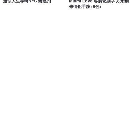
迷你人生專輯NFC 鑰匙扣
Miami Love 客製化刻字 方形鋼
條情侶手鍊 (8色)
Homies photo club
Crudo Leather Craft
NT$ 801
NT$ 2,500
NT$ 2,941
可客製
可客製
泥醉撲克-陪酒員
義大利協會認証植鞣革黑色手縫
BIC-J3系列打火機套
FLOAT
【鞹】手制 kuo's artwork
NT$ 359
NT$ 1,180