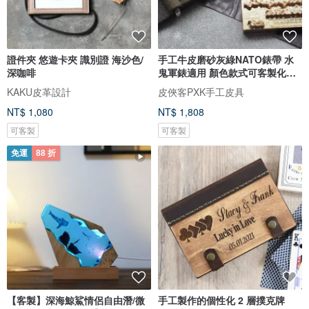
證件夾 悠遊卡夾 識別證 海沙色/
手工牛皮磨砂灰綠NATO錶帶 水
深咖啡
鬼軍錶適用 顏色款式可客製化可
刻字
KAKU皮革設計
皮俠客PXK手工皮具
NT$ 1,080
NT$ 1,808
可客製
可客製
免運
88 折
【客製】深海鯨鯊情侶自由潛/微
手工製作的個性化 2 層撲克牌