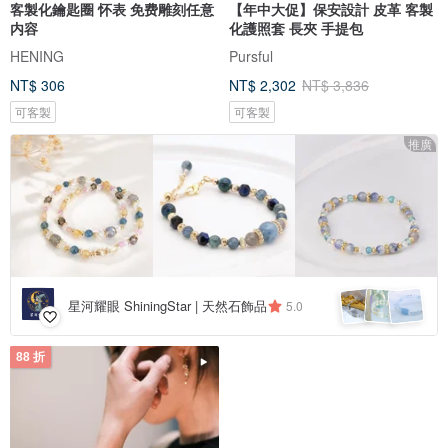
客製化鑰匙圈 怀表 免费雕刻任意
【年中大促】保安設計 皮革 客製
内容
化護照套 長夾 手提包
HENING
Pursful
NT$ 306
NT$ 2,302
NT$ 3,836
可客製
可客製
推廣
星河耀眼 ShiningStar | 天然石飾品
5.0
88 折
免運
9 折