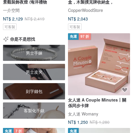
景觀裝飾夜燈 /海洋禮物
盒，木製撲克牌收納盒，
一介空間
CopperWoodStore
NT$ 2,129
NT$ 2,419
NT$ 2,043
可客製
可客製
免運
97 折
你是不是想找
男士手鍊
男士皮夾
刻字錢包
女人迷 A Couple Minutes丨關
係同步卡牌
客製化手錶
女人迷 Womany
NT$ 1,250
NT$ 1,280
免運
7 折
免運