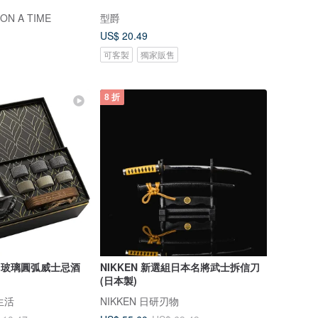
N A TIME
型爵
US$ 20.49
可客製
獨家販售
8 折
. / 玻璃圓弧威士忌酒
NIKKEN 新選組日本名將武士拆信刀
(日本製)
沾生活
NIKKEN 日研刃物