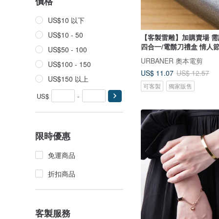
價格
US$10 以下
US$10 - 50
【客製雷雕】加購賣場 需
四合一/電鬍刀禮盒 情人
US$50 - 100
URBANER 奧本電剪
US$100 - 150
US$ 11.07
US$ 12.57
US$150 以上
可客製
獨家販售
US$
-
限時優惠
免運商品
折扣商品
客製服務