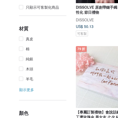
DISSOLVE 原創帶鏈手
只顯示可客製化商品
性化 節日禮物
DISSOLVE
US$ 50.13
材質
可客製
真皮
棉
79 折
純銀
木頭
羊毛
顯示更多
【專屬訂製禮物】會說話
顏色
工燙玫瑰金 男女友 七夕 