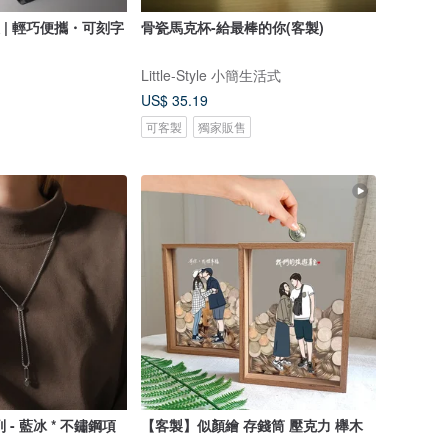
 | 輕巧便攜・可刻字
骨瓷馬克杯-給最棒的你(客製)
Little-Style 小簡生活式
US$ 35.19
可客製
獨家販售
列 - 藍冰 * 不鏽鋼項
【客製】似顏繪 存錢筒 壓克力 櫸木