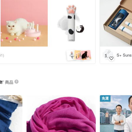
S+ Suns
41)
物
” 商品
免運