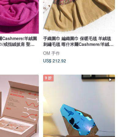
Cashmere/羊絨圍
手織圍巾 編織圍巾 保暖毛毯 羊絨毯
巾/戒指絨披肩 聖誕
刺繡毛毯 喀什米爾Cashmere/羊絨圍
母親節 父親節-熱情
巾/純羊毛圍巾披巾/戒指絨披肩-刺繡
OM 手作
動物
US$ 212.92
9 折