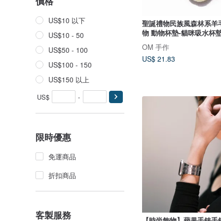
價格
US$10 以下
聖誕禮物民族風森林系羊
物 動物杯墊-貓咪吸水杯
US$10 - 50
OM 手作
US$50 - 100
US$ 21.83
US$100 - 150
US$150 以上
US$
-
限時優惠
免運商品
折扣商品
客製服務
【時尚飾物】蘋果手錶手