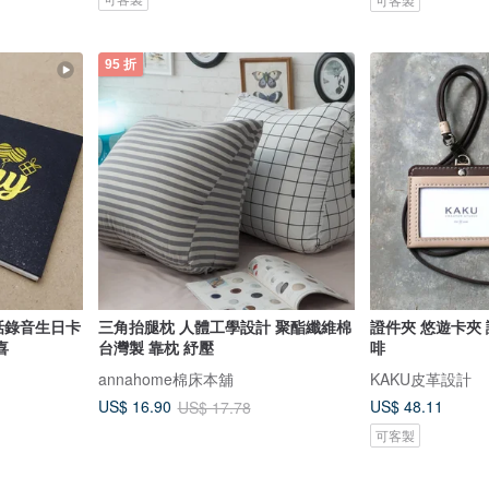
95 折
話錄音生日卡
三角抬腿枕 人體工學設計 聚酯纖維棉
證件夾 悠遊卡夾 
喜
台灣製 靠枕 紓壓
啡
annahome棉床本舖
KAKU皮革設計
US$ 48.11
US$ 16.90
US$ 17.78
可客製