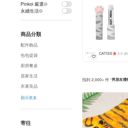
Pinkoi 嚴選
永續生活
商品分類
配件飾品
CATISS
5.0
(8
包包提袋
廚房餐桌
居家生活
找到 2,000+ 件 “
男朋友禮
衣著良品
顯示更多
寄往