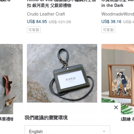
扣 銀河星光 父親節禮物
in the Dark
Crudo Leather Craft
WoodmadeWond
US$ 84.95
US$ 38.16
US$ 121.35
US$ 
可客製
可客製
我們建議的瀏覽環境
畢業禮物/職
證件夾 悠遊卡夾 鼠尾草綠/灰 客製化
【客製】似顏繪 
禮物
KAKU皮革設計
型爵