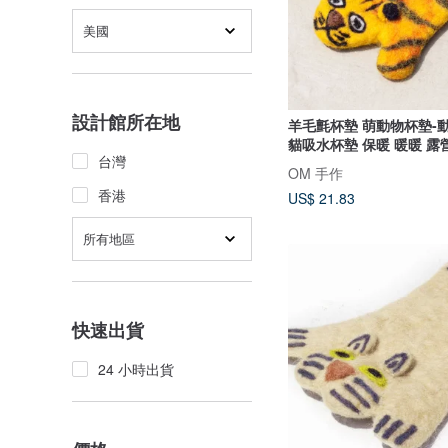
美國
設計館所在地
羊毛氈杯墊 萌動物杯墊-
貓吸水杯墊 保暖 暖暖 露
台灣
必備 父親節禮物 男朋友
OM 手作
物 情人節
香港
US$ 21.83
所有地區
快速出貨
24 小時出貨