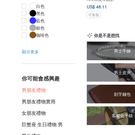
白色
US$ 48.11
黑色
可客製
藍色
銀色
咖啡色
你是不是想找
男士手鍊
顯示更多
男士皮夾
你可能會感興趣
男朋友禮物
刻字錢包
男朋友禮物實用
女朋友禮物
客製化手錶
巨蟹座 生日禮物 男