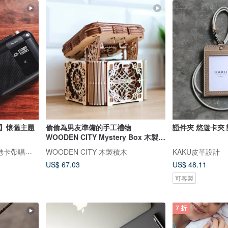
帶】懷舊主題
偷偷為男友準備的手工禮物
證件夾 悠遊卡夾
WOODEN CITY Mystery Box 木製神
秘盒
FINDME RECORDS | 香港卡帶唱片生活店
WOODEN CITY 木製積木
KAKU皮革設計
US$ 67.03
US$ 48.11
可客製
7 折