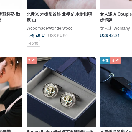
毛氈杯墊 動
北極光 木樹脂首飾 北極光 木樹脂項
女人迷 A Coupl
墊
鍊 山
步卡牌
WoodmadeWonderwood
女人迷 Womany
US$ 42.24
US$ 49.41
US$ 54.90
可客製
7 折
免運
9 折
鐲錶帶
Ritmo di vita 機械機芯不鏽鋼男士袖
木質樹脂吊墜 Auror