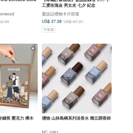
工燙玫瑰金 男女友 七夕 紀念
erwood
愛說話禮物卡片部屋
US$ 37.38
42.40
US$ 47.31
可客製
存錢筒 壓克力 櫸木
禮物 山林島嶼系列淡香水 獨立調香師
NC 1981