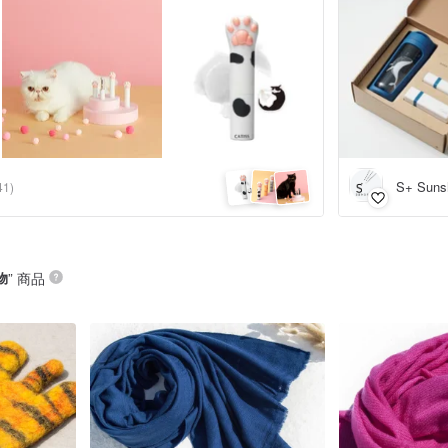
S+ Suns
41)
物
” 商品