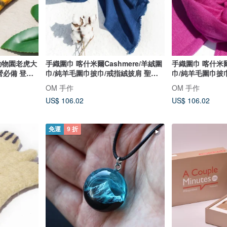
動物園老虎大
手織圍巾 喀什米爾Cashmere/羊絨圍
手織圍巾 喀什米爾
營必備 登山
巾/純羊毛圍巾披巾/戒指絨披肩 聖誕
巾/純羊毛圍巾披
禮物 聖誕禮
節禮物 交換禮物 母親節 父親節-魔幻
節禮物 交換禮物 
OM 手作
OM 手作
藍色
桃紅
US$ 106.02
US$ 106.02
免運
9 折