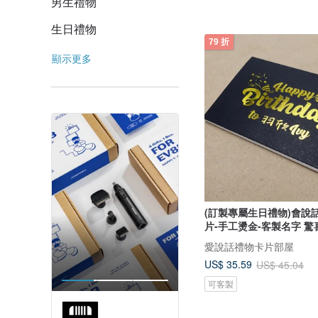
男生禮物
生日禮物
79 折
顯示更多
(訂製專屬生日禮物)會說
片-手工燙金-客製名字 驚
愛說話禮物卡片部屋
US$ 35.59
US$ 45.04
可客製