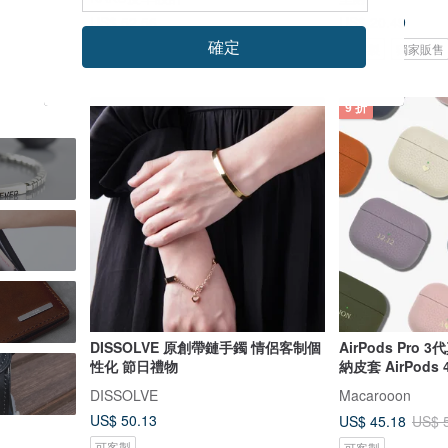
US$ 52.56
US$ 20.49
確定
可客製
可客製
獨家販售
9 折
DISSOLVE 原創帶鏈手鐲 情侶客制個
AirPods Pr
性化 節日禮物
納皮套 AirPods
DISSOLVE
Macarooon
US$ 50.13
US$ 45.18
US$ 
可客製
可客製