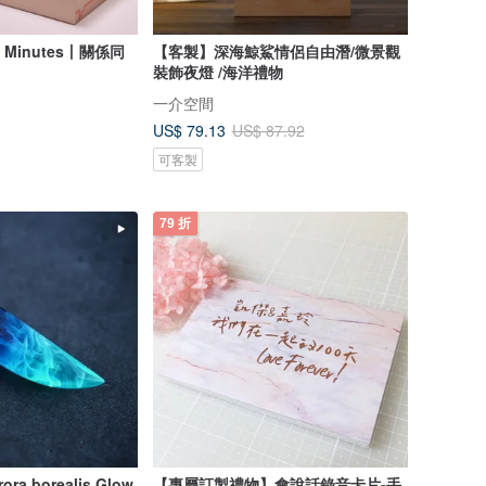
e Minutes丨關係同
【客製】深海鯨鯊情侶自由潛/微景觀
裝飾夜燈 /海洋禮物
一介空間
US$ 79.13
US$ 87.92
可客製
79 折
a borealis Glow
【專屬訂製禮物】會說話錄音卡片-手