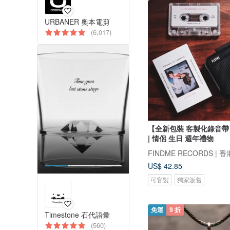
URBANER 奧本電剪
(6,017)
【全新包裝 客製化錄音
| 情侶 生日 週年禮物
US$ 42.85
可客製
獨家販售
免運
9 折
Timestone 石代語彙
(560)