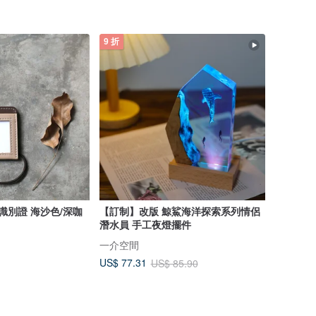
9 折
識別證 海沙色/深咖
【訂制】改版 鯨鯊海洋探索系列情侶
潛水員 手工夜燈擺件
一介空間
US$ 77.31
US$ 85.90