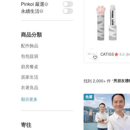
Pinkoi 嚴選
永續生活
商品分類
配件飾品
CATISS
5.0
(8
包包提袋
廚房餐桌
居家生活
找到 2,000+ 件 “
男朋友禮
衣著良品
免運
顯示更多
寄往