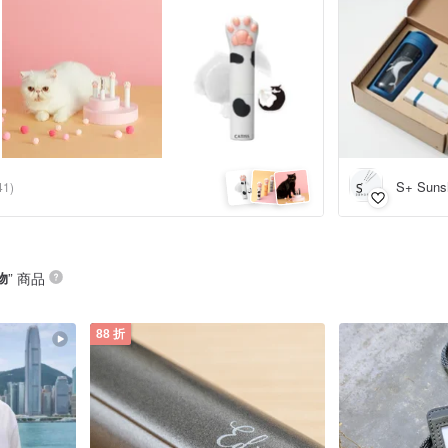
S+ Suns
41)
物
” 商品
88 折