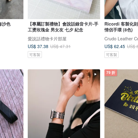
海沙色
【專屬訂製禮物】會說話錄音卡片-手
Ricordi 客製
工燙玫瑰金 男女友 七夕 紀念
情侶手環 (8色)
愛說話禮物卡片部屋
Crudo Leather Cr
US$ 37.38
US$ 62.45
US$ 47.31
US$ 
可客製
可客製
79 折