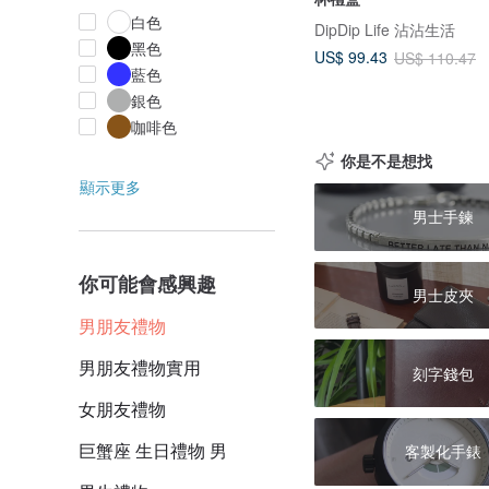
白色
DipDip Life 沾沾生活
黑色
US$ 99.43
US$ 110.47
藍色
銀色
咖啡色
你是不是想找
顯示更多
男士手鍊
你可能會感興趣
男士皮夾
男朋友禮物
男朋友禮物實用
刻字錢包
女朋友禮物
巨蟹座 生日禮物 男
客製化手錶