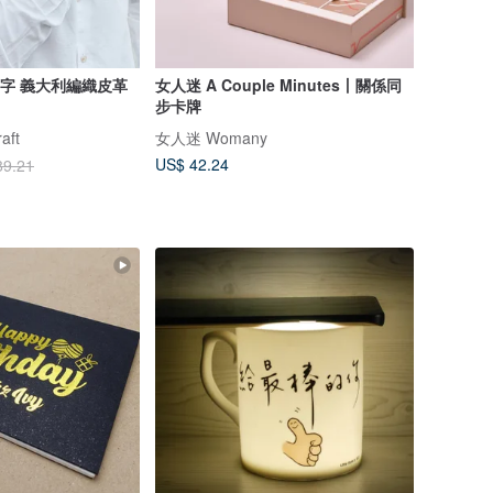
化刻字 義大利編織皮革
女人迷 A Couple Minutes丨關係同
步卡牌
aft
女人迷 Womany
US$ 42.24
89.21