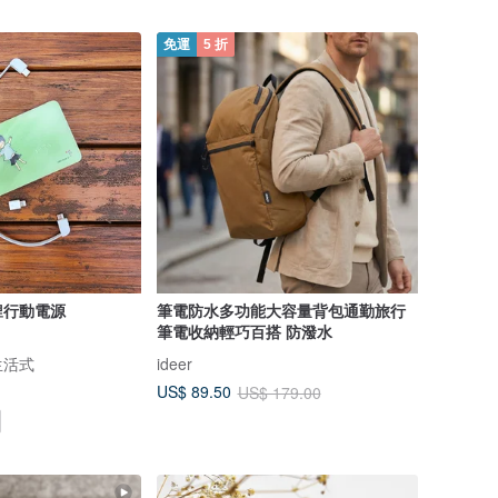
免運
5 折
鋰行動電源
筆電防水多功能大容量背包通勤旅行
筆電收納輕巧百搭 防潑水
簡生活式
ideer
US$ 89.50
US$ 179.00