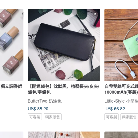
 獨立調香師
【開運錢包】沈默黑。植鞣長夾/皮夾/
自帶雙線可充式
錢包/零錢包
10000mAh(客製)
ButterTwo 奶油兔
Little-Style 小
US$ 88.20
US$ 66.82
可客製
獨家販售
可客製
獨家販售