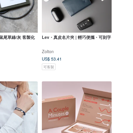
草綠/灰 客製化
Lev・真皮名片夾 | 輕巧便攜・可刻字
Zolton
US$ 53.41
可客製