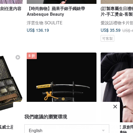
 怀表 免费雕刻任意内容
【時尚飾物】蘋果手錶手鐲錶帶
(訂製專屬生日禮
Arabesque Beauty
片-手工燙金-客製
浮雲生物 SOULITE
愛說話禮物卡片
US$ 136.19
US$ 35.59
US$ 
可客製
8 折
我們建議的瀏覽環境
璃圓弧威士忌酒
NIKKEN 新選組日本名將武士拆信刀
DISSOLVE 
(日本製)
性化 節日禮物