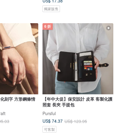
US$ 17.38
獨家販售
6 折
 客製化刻字 方形鋼條情
【年中大促】保安設計 皮革 客製化護
照套 長夾 手提包
aft
Pursful
US$ 74.37
95.03
US$ 123.95
可客製