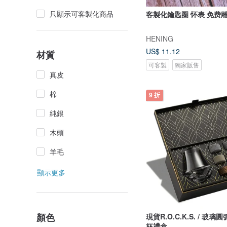
只顯示可客製化商品
客製化鑰匙圈
HENING
US$ 11.12
材質
可客製
獨家販售
真皮
棉
9 折
純銀
木頭
羊毛
顯示更多
顏色
現貨R.O.C.K.S. / 玻
杯禮盒