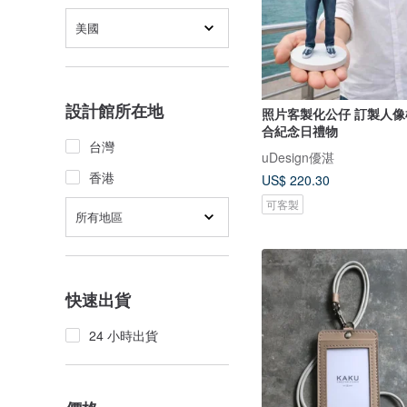
美國
設計館所在地
照片客製化公仔 訂製人像
合紀念日禮物
台灣
uDesign優湛
香港
US$ 220.30
可客製
所有地區
快速出貨
24 小時出貨