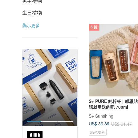
男生禮物
生日禮物
顯示更多
6 折
S+ PURE 純粹杯 | 感
話就用送的吧 700ml
S+ Sunshing
US$ 36.89
US$ 61.47
綠色友善