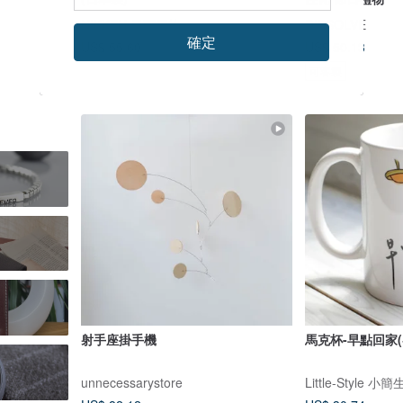
NIKKEN 日研刃物
DISSOLVE
確定
US$ 50.13
US$ 55.60
US$ 69.49
可客製
射手座掛手機
馬克杯-早點回家(
unnecessarystore
Little-Style 小