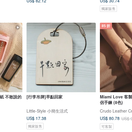
US$ 82.12
US$ 30.74
獨家販售
85 折
恩貼紙 不敢說的
[行李吊牌]早點回家
Miami Love
侶手鍊 (8色)
Little-Style 小簡生活式
Crudo Leather Cr
US$ 17.38
US$ 80.78
US$ 
獨家販售
可客製