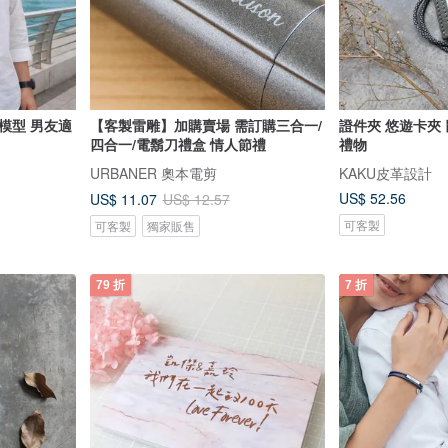
模型 男友適
【客製雷雕】加購賣場 需訂購三合一/
證件夾 悠遊卡夾 鼠尾
四合一/電鬍刀禮盒 情人節禮
禮物
URBANER 奧本電剪
KAKU皮革設計
US$ 52.56
US$ 11.07
US$ 12.57
可客製
可客製
獨家販售
79 折
7 折