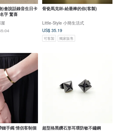
物)會說話錄音生日卡
骨瓷馬克杯-給最棒的你(客製)
名字 驚喜
部屋
Little-Style 小簡生活式
US$ 35.19
45.04
可客製
獨家販售
原創帶鏈手鐲 情侶客制個
超型格黑鑽石形耳環防敏不鏽鋼