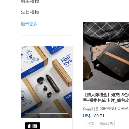
男生禮物
生日禮物
顯示更多
【情人節禮盒】短夾| 5色可
字+禮物包裝/卡片_錢包
俬品創意 SIPPING CREA
US$ 120.71
可客製
獨家販售