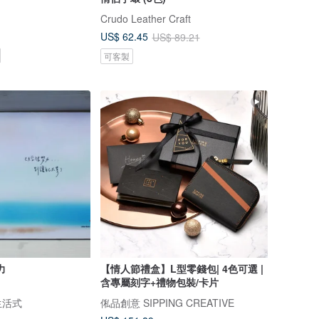
Crudo Leather Craft
US$ 62.45
US$ 89.21
可客製
力
【情人節禮盒】L型零錢包| 4色可選 |
含專屬刻字+禮物包裝/卡片
簡生活式
俬品創意 SIPPING CREATIVE