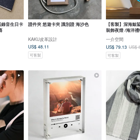
話錄音生日卡
證件夾 悠遊卡夾 識別證 海沙色
【客製】深海鯨鯊
喜
裝飾夜燈 /海洋禮
KAKU皮革設計
一介空間
US$ 48.11
US$ 79.13
US$ 
可客製
可客製