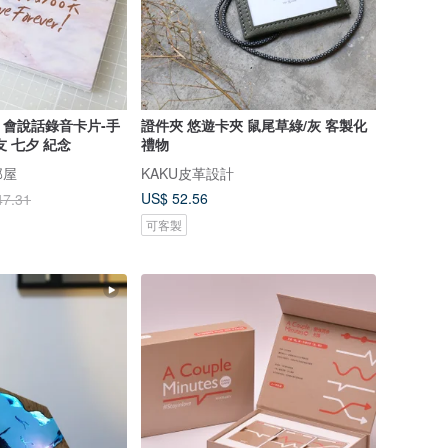
會說話錄音卡片-手
證件夾 悠遊卡夾 鼠尾草綠/灰 客製化
 七夕 紀念
禮物
部屋
KAKU皮革設計
US$ 52.56
47.31
可客製