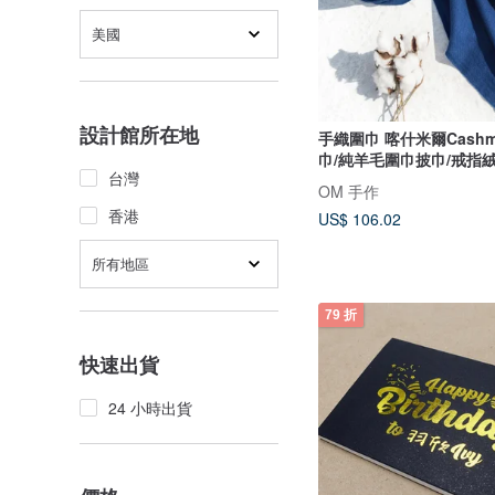
美國
設計館所在地
手織圍巾 喀什米爾Cashm
巾/純羊毛圍巾披巾/戒指
台灣
節禮物 交換禮物 母親節 
OM 手作
藍色
香港
US$ 106.02
所有地區
79 折
快速出貨
24 小時出貨