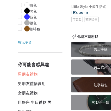
白色
Little-Style 小簡生活式
黑色
US$ 35.19
藍色
可客製
獨家販售
銀色
咖啡色
你是不是想找
顯示更多
男士手鍊
你可能會感興趣
男士皮夾
男朋友禮物
男朋友禮物實用
刻字錢包
女朋友禮物
巨蟹座 生日禮物 男
客製化手錶