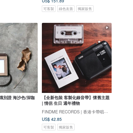
US$ 151.89
可客製
綠色友善
獨家販售
識別證 海沙色/深咖
【全新包裝 客製化錄音帶】懷舊主題
| 情侶 生日 週年禮物
FINDME RECORDS | 香港卡帶唱片生活店
US$ 42.85
可客製
獨家販售