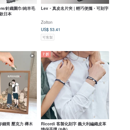
ere/針織圍巾/純羊毛
Lev・真皮名片夾 | 輕巧便攜・可刻字
厚款日本
Zolton
US$ 53.41
可客製
7 折
存錢筒 壓克力 櫸木
Ricordi 客製化刻字 義大利編織皮革
情侶手環 (8色)