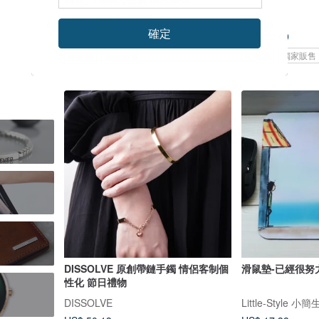
URBANER 奧本電剪
型爵
確定
US$ 20.49
US$ 11.07
US$ 12.57
可客製
獨家販售
可客製
獨家販售
DISSOLVE 原創帶鏈手鐲 情侶客制個
滑鼠墊-已經很努
性化 節日禮物
DISSOLVE
Little-Style 小