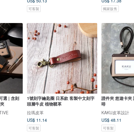
US$ 50.13
US$ 17.38
可客製
獨家販售
選 | 含刻
1號刻字鑰匙圈 日系款 客製中文刻字
證件夾 悠遊卡夾 
皮夾
頭層牛皮 植物鞣革
啡
TIVE
拉瑪皮革
KAKU皮革設計
US$ 11.14
US$ 48.11
可客製
可客製