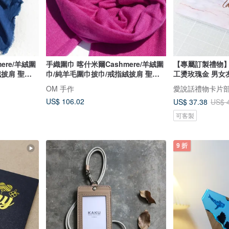
ere/羊絨圍
手織圍巾 喀什米爾Cashmere/羊絨圍
【專屬訂製禮物】
絨披肩 聖誕
巾/純羊毛圍巾披巾/戒指絨披肩 聖誕
工燙玫瑰金 男女友
父親節-魔幻
節禮物 交換禮物 母親節 父親節-熱情
OM 手作
愛說話禮物卡片
桃紅
US$ 106.02
US$ 37.38
US$ 
可客製
9 折