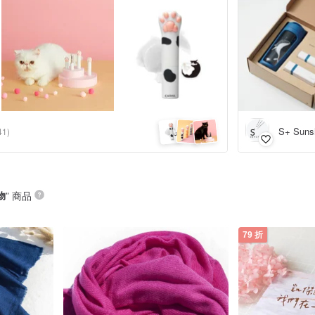
S+ Suns
41)
物
” 商品
79 折