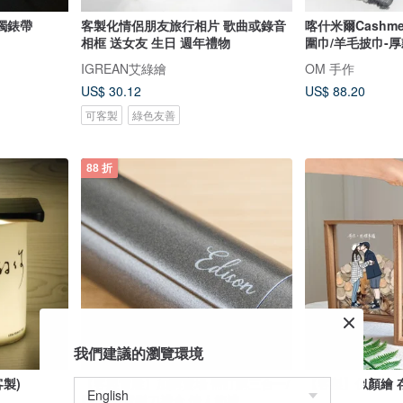
鐲錶帶
客製化情侶朋友旅行相片 歌曲或錄音
喀什米爾Cashm
相框 送女友 生日 週年禮物
圍巾/羊毛披巾-
IGREAN艾綠繪
OM 手作
US$ 30.12
US$ 88.20
可客製
綠色友善
88 折
我們建議的瀏覽環境
製)
【客製雷雕】加購賣場 需訂購三合一/
【客製】似顏繪 
四合一/電鬍刀禮盒 情人節禮