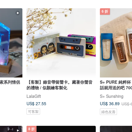
6 折
探索系列情侶
【客製】錄音帶留聲卡。藏著你聲音
S+ PURE 純粹
的禮物 / 似顏繪客製化
話就用送的吧 700
LalaGift
S+ Sunshing
US$ 27.55
US$ 36.89
US$ 
可客製
綠色友善
8 折