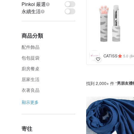
Pinkoi 嚴選
永續生活
商品分類
配件飾品
CATISS
5.0
(8
包包提袋
廚房餐桌
居家生活
找到 2,000+ 件 “
男朋友禮
衣著良品
顯示更多
寄往