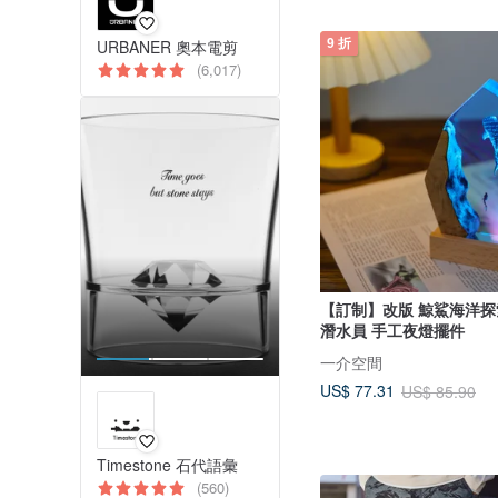
9 折
URBANER 奧本電剪
(6,017)
【訂制】改版 鯨鯊海洋
潛水員 手工夜燈擺件
一介空間
US$ 77.31
US$ 85.90
Timestone 石代語彙
(560)