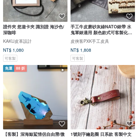
證件夾 悠遊卡夾 識別證 海沙色/
手工牛皮磨砂灰綠NATO錶帶 水
深咖啡
鬼軍錶適用 顏色款式可客製化可
刻字
KAKU皮革設計
皮俠客PXK手工皮具
NT$ 1,080
NT$ 1,808
可客製
可客製
免運
88 折
【客製】深海鯨鯊情侶自由潛/微
1號刻字鑰匙圈 日系款 客製中文