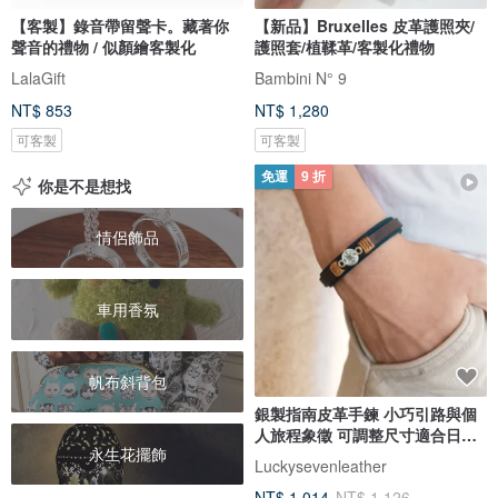
【客製】錄音帶留聲卡。藏著你
【新品】Bruxelles 皮革護照夾/
聲音的禮物 / 似顏繪客製化
護照套/植鞣革/客製化禮物
LalaGift
Bambini N° 9
NT$ 853
NT$ 1,280
可客製
可客製
免運
9 折
你是不是想找
情侶飾品
車用香氛
帆布斜背包
銀製指南皮革手鍊 小巧引路與個
人旅程象徵 可調整尺寸適合日常
永生花擺飾
佩
Luckysevenleather
NT$ 1,014
NT$ 1,126