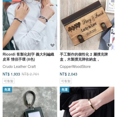
Ricordi 客製化刻字 義大利編織
手工製作的個性化 2 層撲克牌
皮革 情侶手環 (8色)
盒，木製撲克牌收納盒，
Crudo Leather Craft
CopperWoodStore
NT$ 1,933
NT$ 2,761
NT$ 2,043
可客製
可客製
免運
免運