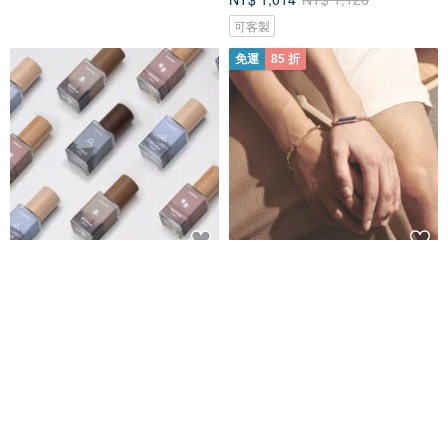
可客製
免運
85 折
禮物 山林島嶼系列淡香水 獨立調
Miami Love 客製化刻字 方形鋼
香師
條情侶手鍊 (8色)
NC 1981
Crudo Leather Craft
NT$ 660
NT$ 2,500
NT$ 2,941
可客製
免運