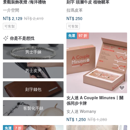
景觀裝飾夜燈 /海洋禮物
刻字 頭層牛皮 植物鞣革
一介空間
拉瑪皮革
NT$ 2,129
NT$ 2,419
NT$ 250
可客製
可客製
免運
97 折
你是不是想找
男士手鍊
男士皮夾
刻字錢包
女人迷 A Couple Minutes丨關
係同步卡牌
客製化手錶
女人迷 Womany
NT$ 1,250
NT$ 1,280
免運
7 折