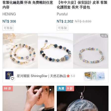
客製化鑰匙圈 怀表 免费雕刻任意
【年中大促】保安設計 皮革 客製
内容
化護照套 長夾 手提包
HENING
Pursful
NT$ 306
NT$ 2,302
NT$ 3,836
可客製
可客製
推廣
星河耀眼 ShiningStar | 天然石飾品
5.0
88 折
免運
9 折