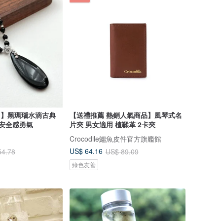
月】黑瑪瑙水滴古典
【送禮推薦 熱銷人氣商品】風琴式名
 安全感勇氣
片夾 男女適用 植鞣革 2卡夾
Crocodile鱷魚皮件官方旗艦館
US$ 64.16
54.78
US$ 89.09
綠色友善