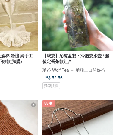
酒杯 婚禮 純手工
【琅茶】沁涼盆栽・冷泡茶水壺 / 超
不敗款(預購)
值定番茶款組合
琅茶 Wolf Tea － 琅琅上口的好茶
US$ 52.56
獨家販售
88 折