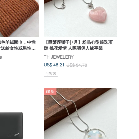
棕色羊絨圍巾，中性
【巨蟹座獅子|7月】粉晶心型銀珠項
合送給女性或男性的
鏈 桃花愛情 人際關係人緣事業
ia
TH JEWELERY
US$ 48.21
US$ 54.78
可客製
88 折