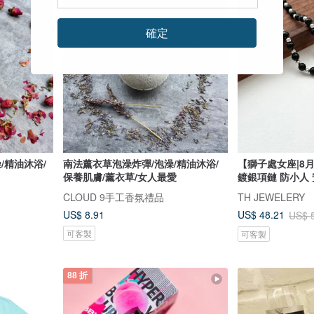
確定
/精油沐浴/
南法薰衣草泡澡炸彈/泡澡/精油沐浴/
【獅子處女座|8
保養肌膚/薰衣草/女人最愛
鍍銀項鏈 防小人
CLOUD 9手工香氛禮品
TH JEWELERY
US$ 8.91
US$ 48.21
US$ 
可客製
可客製
88 折