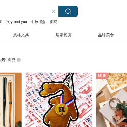
夾
fairy and you
中秋禮盒
皮夾
風格文具
居家餐廚
品味美食
人気
” 商品
85 折