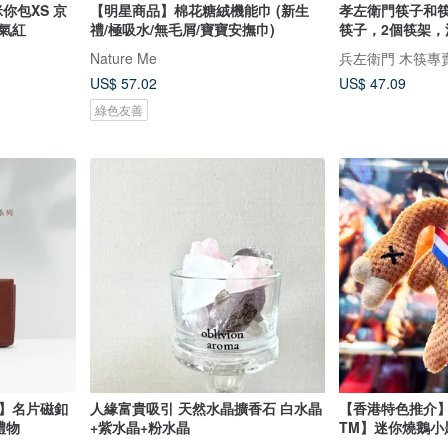
你包XS 京
【明星商品】棉花糖絨機能巾 (新生
孝左衛門筷子和
氣紅
禮/極吸水/無毛屑/寶寶安撫巾)
筷子，2個筷架
山造型的筷架。形
Nature Me
兵左衛門 木筷專
加寬，呈吉祥之
US$ 57.02
US$ 47.09
綠色友善
品】名片磁釦
人緣富貴吸引 天然水晶擴香石 白水晶
【香港特色推介】
禮物
+紫水晶+粉水晶
TM】迷你燒鵝小