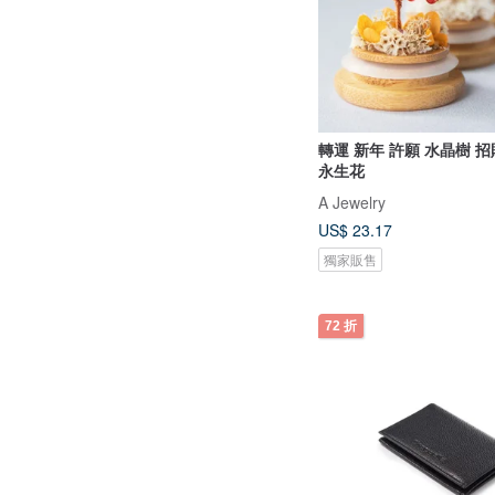
轉運 新年 許願 水晶樹 招
永生花
A Jewelry
US$ 23.17
獨家販售
72 折