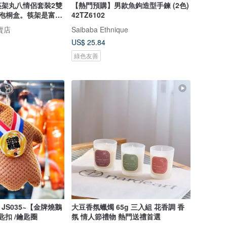
筷架丸八情侶套裝2雙
【熱門預購】男款魚鉤造型手鍊 (2色)
，泡桐盒。筷架是富士
42TZ6102
似漢字“八”，末端
賣店
Saibaba Ethnique
形。
US$ 25.84
綠色友善
JS035~【金牌燒鵝
大豆香氛蠟燭 65g 三入組 花香調 香
匙扣 /鑰匙圈
氛 情人節禮物 熱門送禮首選