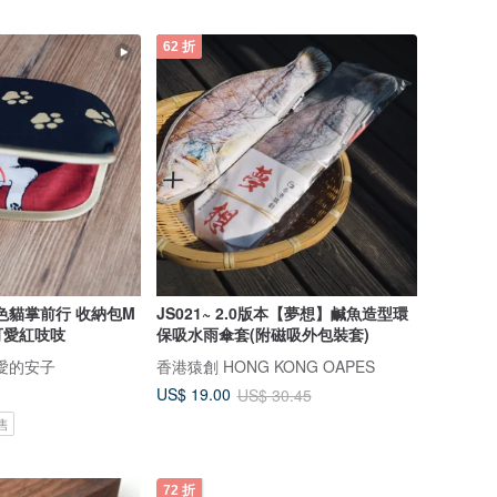
62 折
色貓掌前行 收納包M
JS021~ 2.0版本【夢想】鹹魚造型環
可愛紅吱吱
保吸水雨傘套(附磁吸外包裝套)
 親愛的安子
香港猿創 HONG KONG OAPES
US$ 19.00
US$ 30.45
售
72 折