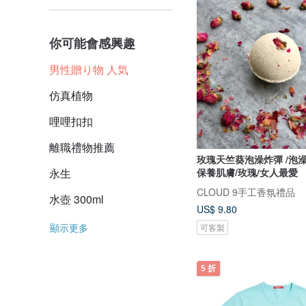
你可能會感興趣
男性贈り物 人気
仿真植物
哩哩扣扣
離職禮物推薦
玫瑰天竺葵泡澡炸彈 /泡澡
永生
保養肌膚/玫瑰/女人最愛
CLOUD 9手工香氛禮品
水壺 300ml
US$ 9.80
顯示更多
可客製
5 折