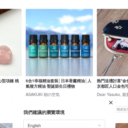
心型項鏈 桃
6合1幸福精油套裝│日本香薰精油│人
熱門送禮討喜*金
氣複方精油 聖誕節生日禮物
京都匠人口金包
ASAKUKI 朝の空気
Dear Yasuko,
US$ 48.66
US$ 74.84
綠色友善
獨家販
我們建議的瀏覽環境
88 折