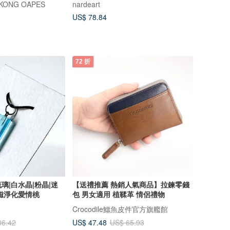
ONG OAPES
nardeart
US$ 78.84
72 折
璃|白水晶|粉晶|迷
【送禮推薦 熱銷人氣商品】拉鍊零錢
磁淨化愛情桃
包 男女適用 植鞣革 情侶禮物
Crocodile鱷魚皮件官方旗艦館
US$ 47.48
36.42
US$ 65.93