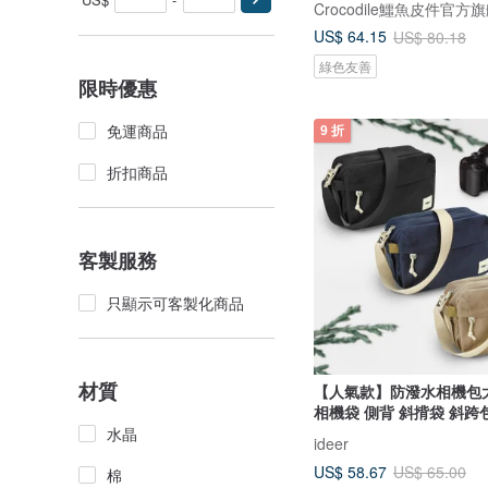
Crocodile鱷魚皮件官方
US$ 64.15
US$ 80.18
綠色友善
限時優惠
免運商品
9 折
折扣商品
客製服務
只顯示可客製化商品
材質
【人氣款】防潑水相機包
相機袋 側背 斜揹袋 斜跨
水晶
ideer
US$ 58.67
US$ 65.00
棉