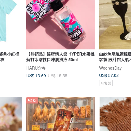
 經典小紅標
【熱銷品】舔密情人節 HYPER水蜜桃
白紗魚尾晚禮服敬
上衣
蘇打水溶性口味潤滑液 50ml
客製 設計館人氣
HARU含春
WednesDay
US$ 57.02
US$ 13.69
US$ 15.55
可客製
62 折