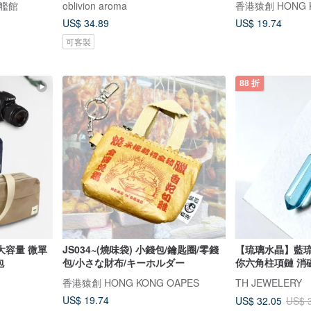
旗艦館
oblivion aroma
香港猿創 HONG K
US$ 34.89
US$ 19.74
可客製
88 折
大容量 微單
JS034~(燒味袋) 小錢包/鑰匙圈/零錢
【琉璃水晶】藍琉
包
包/小さな財布/キーホルダー
你六角柱項鏈 消
香港猿創 HONG KONG OAPES
TH JEWELERY
US$ 19.74
US$ 32.05
US$ 