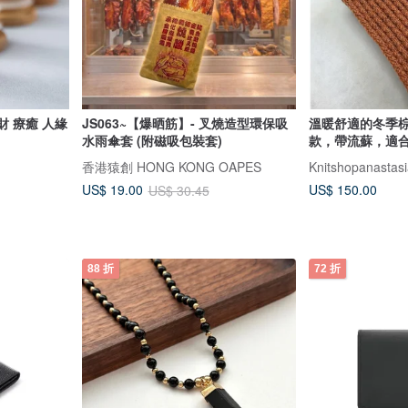
財 療癒 人緣
JS063~【爆晒筋】- 叉燒造型環保吸
溫暖舒適的冬季
水雨傘套 (附磁吸包裝套)
款，帶流蘇，適
禮物
香港猿創 HONG KONG OAPES
Knitshopanastas
US$ 150.00
US$ 19.00
US$ 30.45
88 折
72 折