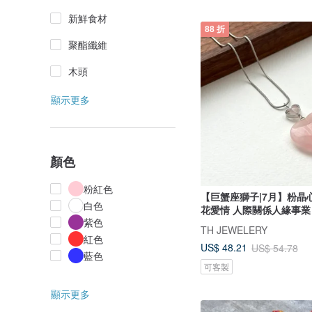
新鮮食材
88 折
聚酯纖維
木頭
顯示更多
顏色
粉紅色
【巨蟹座獅子|7月】粉晶
白色
花愛情 人際關係人緣事業
紫色
TH JEWELERY
紅色
US$ 48.21
US$ 54.78
藍色
可客製
顯示更多