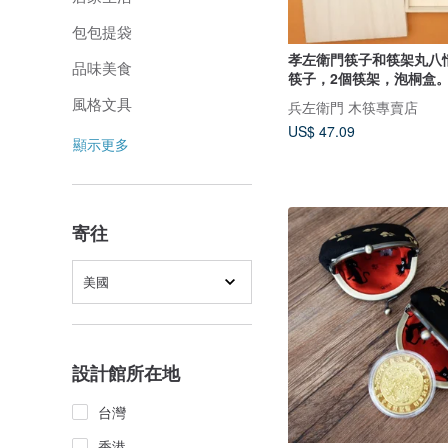
包包提袋
孝左衛門筷子和筷架丸八
品味美食
筷子，2個筷架，泡桐盒
山造型的筷架。形似漢字“
風格文具
兵左衛門 木筷專賣店
加寬，呈吉祥之形。
US$ 47.09
顯示更多
寄往
美國
設計館所在地
台灣
香港