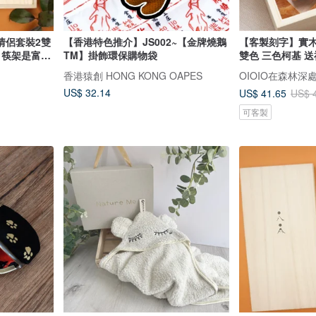
情侶套裝2雙
【香港特色推介】JS002~【金牌燒鵝
【客製刻字】實木
。筷架是富士
TM】掛飾環保購物袋
雙色 三色柯基 送
八”，末端
香港猿創 HONG KONG OAPES
OIOIO在森林深
US$ 32.14
US$ 41.65
US$ 
可客製