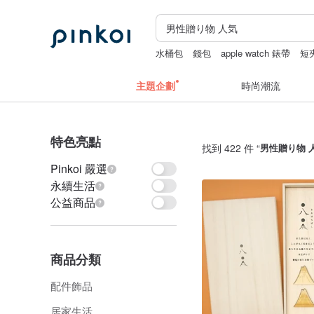
水桶包
錢包
apple watch 錶帶
短
生日禮物
主題企劃
時尚潮流
特色亮點
找到 422 件 “
男性贈り物 
Pinkoi 嚴選
永續生活
公益商品
商品分類
配件飾品
居家生活