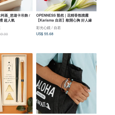
柯基_悠遊卡吊飾 /
OPENNESS 豁然 | 花精香氛噴霧
禮 超人氣
【Karisma 自若】敞開心胸 好人緣
處
彩光心鏡 / 自若
US$ 55.68
49.00