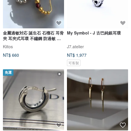
金屬過敏対応 誕生石 石榴石 耳骨
My Symbol - J 古巴純銀耳環
夾 耳夾式耳環 不鏽鋼 防過敏 耳
釘 耳環 夾式耳環
Kiitos
J7.atelier
NT$ 660
NT$ 1,977
可客製
免運