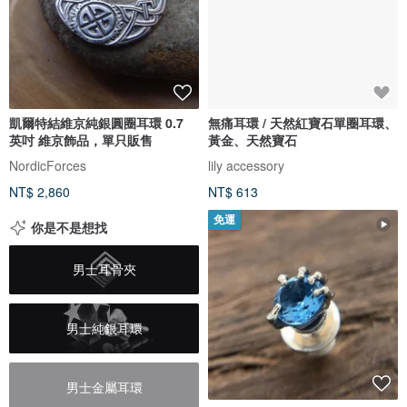
凱爾特結維京純銀圓圈耳環 0.7
無痛耳環 / 天然紅寶石單圈耳環、
英吋 維京飾品，單只販售
黃金、天然寶石
NordicForces
lily accessory
NT$ 2,860
NT$ 613
免運
你是不是想找
男士耳骨夾
男士純銀耳環
男士金屬耳環