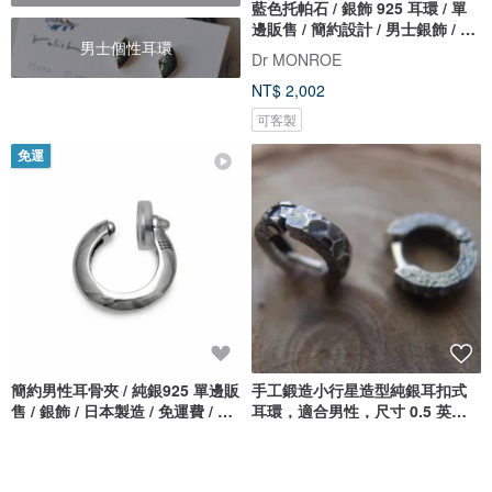
藍色托帕石 / 銀飾 925 耳環 / 單
邊販售 / 簡約設計 / 男士銀飾 / 男
男士個性耳環
性贈禮 / pe29
Dr MONROE
NT$ 2,002
可客製
免運
簡約男性耳骨夾 / 純銀925 單邊販
手工鍛造小行星造型純銀耳扣式
售 / 銀飾 / 日本製造 / 免運費 / 男
耳環，適合男性，尺寸 0.5 英
性禮物 / ER08
吋，一對
Dr MONROE
NordicForces
NT$ 2,238
NT$ 4,346