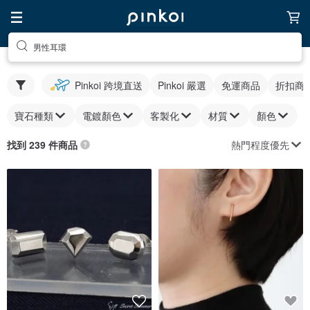
男性耳環
Pinkoi 跨境直送
Pinkoi 嚴選
免運商品
折扣商
寶石種類
電鍍顏色
客製化
材質
顏色
熱門程度優先
找到 239 件商品