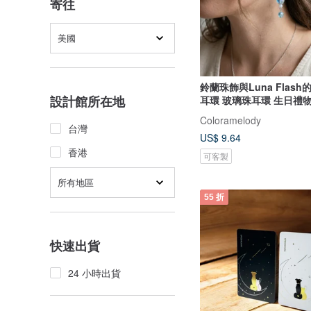
寄往
美國
鈴蘭珠飾與Luna Flas
設計館所在地
耳環 玻璃珠耳環 生日禮物
蘭 抗過敏耳針或耳夾更換
Coloramelody
台灣
US$ 9.64
香港
可客製
所有地區
55 折
快速出貨
24 小時出貨