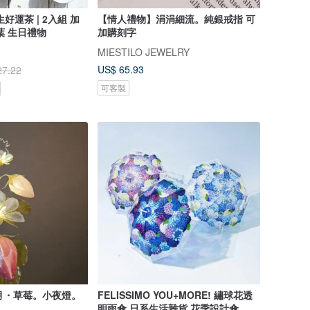
好運茶 | 2入組 加
【情人禮物】涓涓細流。純銀戒指 可
葉 生日禮物
加購刻字
MIESTILO JEWELRY
US$ 65.93
27.22
可客製
月・草莓。小夜燈。
FELISSIMO YOU+MORE! 繡球花透
明雨傘 日系生活雜貨 花季設計傘