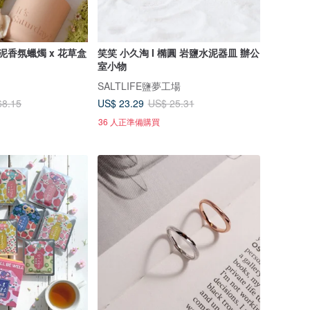
泥香氛蠟燭 x 花草盒
笑笑 小久淘 I 橢圓 岩鹽水泥器皿 辦公
室小物
SALTLIFE鹽夢工場
US$ 23.29
68.15
US$ 25.31
36 人正準備購買