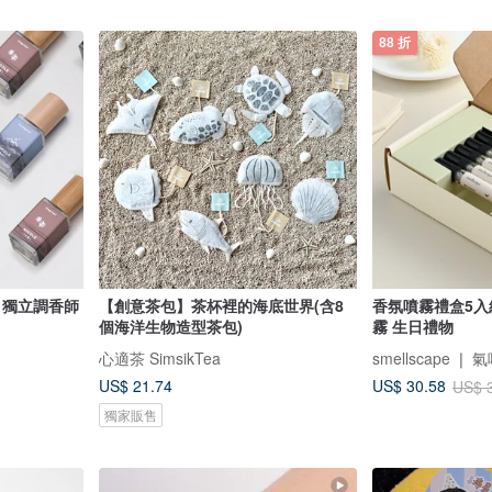
88 折
 獨立調香師
【創意茶包】茶杯裡的海底世界(含8
香氛噴霧禮盒5入
個海洋生物造型茶包)
霧 生日禮物
心適茶 SimsikTea
smellscape 
US$ 21.74
US$ 30.58
US$ 
獨家販售