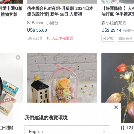
可愛卡通Q版
仿生燭台Puff夜燈-升級版 2024日本
【好運降臨 】人生
優良設計獎| 新年 生日 入厝禮
油打氣 伴手禮茶
日禮物客製
Si Balcón 小陽台
森小姐的茶店
US$ 55.68
US$ 23.14
US$ 
綠色友善
10 人正準備購買
可客製
獨家販售
我們建議的瀏覽環境
日禮物 | 附
永生花玻璃罩.花盅 祝賀花禮 升遷.生
【誕生花燈】12
日禮物.情人節禮物.教師節
生日禮物