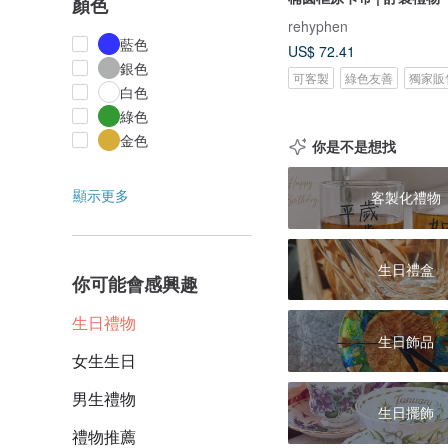
顏色
rehyphen
藍色
US$ 72.41
銀色
可客製
綠色友善
獨家販
白色
綠色
金色
你是不是想找
顯示更多
客製化禮物
生日禮盒
你可能會感興趣
生日禮物
生日飾品
女生生日
男生禮物
生日擺飾
禮物推薦