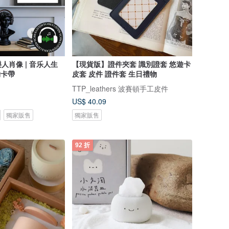
人肖像 | 音乐人生
【現貨版】證件夾套 識別證套 悠遊卡
物卡帶
皮套 皮件 證件套 生日禮物
TTP_leathers 波賽頓手工皮件
US$ 40.09
獨家販售
獨家販售
92 折