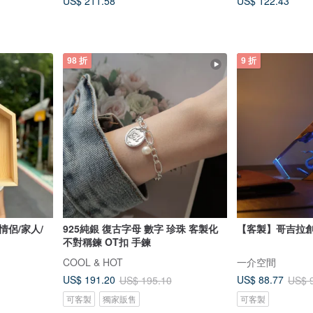
US$ 211.58
US$ 122.43
98 折
9 折
情侶/家人/
925純銀 復古字母 數字 珍珠 客製化
【客製】哥吉拉創
不對稱鍊 OT扣 手鍊
COOL & HOT
一介空間
US$ 191.20
US$ 88.77
US$ 195.10
US$ 
可客製
獨家販售
可客製