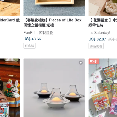
derCard 數
【客製化禮物】Pieces of Life Box
【 花園禮盒 】水
回憶立體相框 送禮
緞帶包裝
FunPrint 客製禮物
It's Saturday!
US$ 43.66
US$ 62.87
US$ 
可客製
綠色友善
85 折