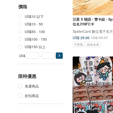
價格
US$10 以下
汪星 X 喵語 - 雙卡組 - Spi
位名片NFC卡
US$10 - 50
SpiderCard 數位電子名片
US$50 - 100
US$ 29.66
US$ 53.37
US$100 - 150
可客製
綠色友善
US$150 以上
US$
-
限時優惠
免運商品
折扣商品