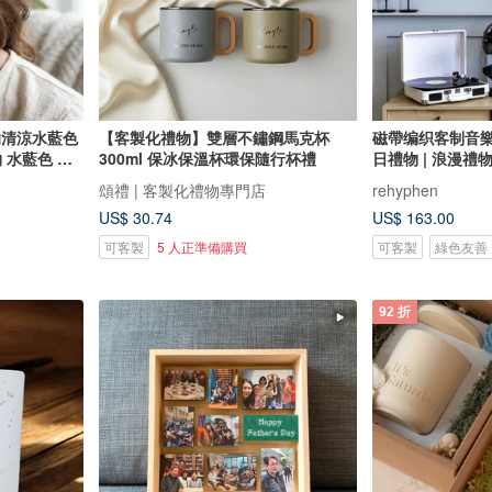
h的清涼水藍色
【客製化禮物】雙層不鏽鋼馬克杯
磁帶编织客制音樂
 水藍色 鈴
300ml 保冰保溫杯環保隨行杯禮
日禮物 | 浪漫禮
頌禮 | 客製化禮物專門店
rehyphen
US$ 30.74
US$ 163.00
可客製
5 人正準備購買
可客製
綠色友善
92 折