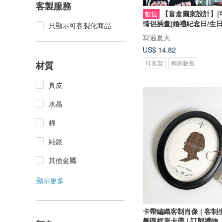
客製服務
【盲盒圖案設計】|
數位
情侶插畫|婚禮紀念日/生
只顯示可客製化商品
寫過夏天
US$ 14.82
可客製
獨家販售
材質
真皮
水晶
棉
純銀
其他金屬
顯示更多
卡帶編織客制肖像 | 客制生
椭圆框原卡帶 | 訂製禮物