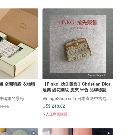
組 空間噴霧 衣物噴
【Pinkoi 搶先販售】Christian Dior
迪奧 緹花圖紋 皮夾 米色 品牌標誌
PVC 零錢包 ds7dx5
VintageShop solo 日本直送中古包專賣店
❘ 氣味構築的景緻
US$ 218.02
34.75
5 人正準備購買