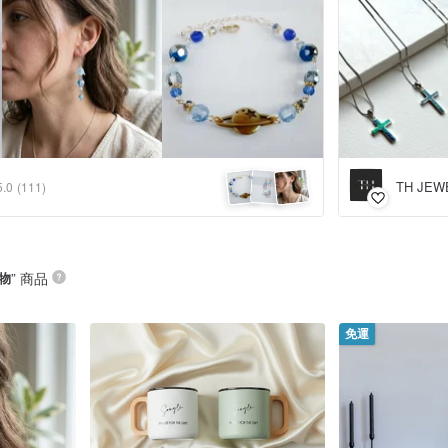
TH JEW
5.0
(111)
物
” 商品
免運