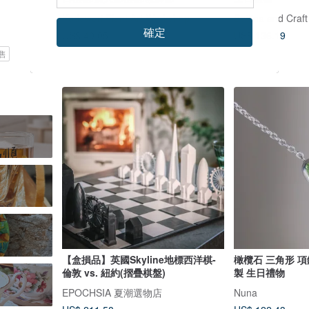
Kodawari Plant Art Workshop
Bettina and Craft
確定
US$ 40.05
US$ 136.19
售
【盒損品】英國Skyline地標西洋棋-
橄欖石 三角形 項
倫敦 vs. 紐約(摺疊棋盤)
製 生日禮物
EPOCHSIA 夏潮選物店
Nuna