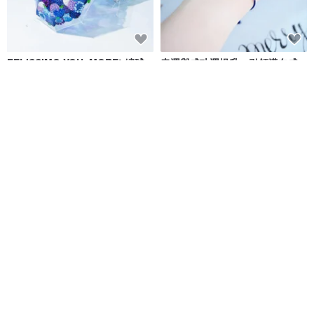
FELISSIMO YOU+MORE! 繡球
幸運與成功運提升・引領邁向成
花透明雨傘 日系生活雜貨 花季設
功的極細青金石手鍊│12月誕生石
計傘
FELISSIMO (授權販售) Pinkoi 品牌形象館
RALULU.SHU
NT$ 860
NT$ 1,788
可客製
【珍珠與礦】兩道彩虹 | 珍珠 半
【誕生花燈】2月・玫瑰花。小夜