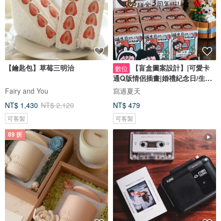
【鑰匙包】草莓三明治
【盲盒圖案設計】|可愛卡
數位
通Q版情侶插畫|婚禮紀念日/生日
禮物客製
Fairy and You
寫過夏天
NT$ 1,430
NT$ 2,120
NT$ 479
可客製
可客製
89 折