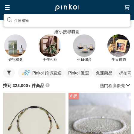
生日禮物
縮小搜尋範圍
香氛禮盒
手作相框
生日燭台
生日擺飾
Pinkoi 跨境直送
Pinkoi 嚴選
免運商品
折扣商
熱門程度優先
找到 328,000+ 件商品
8 折