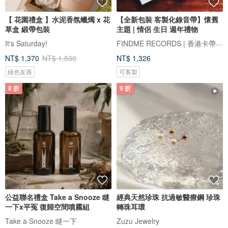
【 花園禮盒 】水泥香氛蠟燭 x 花
【全新包裝 客製化錄音帶】懷舊
草盒 緞帶包裝
主題 | 情侶 生日 週年禮物
FINDME RECORDS | 香港卡帶唱片生活店
It's Saturday!
NT$ 1,370
NT$ 1,530
NT$ 1,326
綠色友善
可客製
8 折
9 折
公益聯名禮盒 Take a Snooze 瞇
經典天然珍珠 抗過敏醫療鋼 珍珠
一下x平冤 復歸空間噴霧組
轉珠耳環
Take a Snooze 瞇一下
Zuzu Jewelry