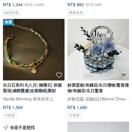
NT$ 1,344
NT$ 1,680
NT$ 882
NT$ 980
綠色友善
獨家販售
免運
生日石系列 II|八月| 橄欖石| 舒緩
鈔票蛋糕/有錢花/生日禮物/驚喜禮
緊張|減輕憂慮|改善睡眠|聚財
物/有錢花/生日驚喜
好飾花森-花藝設計Bonne Chose．Floral Art
Vanilla Morning 香草的早上
NT$ 1,369
NT$ 1,680
可客製
可客製
你是不是想找