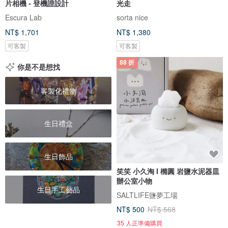
片相機 - 登機證設計
光走
Escura Lab
sorta nice
NT$ 1,701
NT$ 1,380
可客製
可客製
88 折
你是不是想找
客製化禮物
生日禮盒
生日飾品
笑笑 小久淘 I 橢圓 岩鹽水泥器皿
辦公室小物
生日手工藝品
SALTLIFE鹽夢工場
NT$ 500
NT$ 568
35 人正準備購買