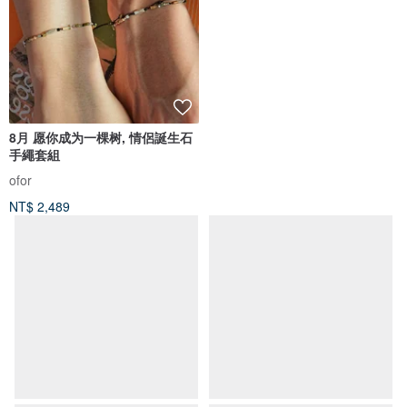
8月 愿你成为一棵树, 情侶誕生石
【盒損品】英國Skyline地標西洋
手繩套組
棋-倫敦 vs. 紐約(摺疊棋盤)
ofor
EPOCHSIA 夏潮選物店
NT$ 2,489
NT$ 4,750
免運