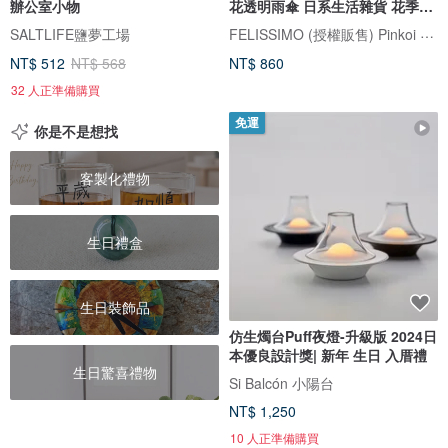
辦公室小物
花透明雨傘 日系生活雜貨 花季設
計傘
FELISSIMO (授權販售) Pinkoi 品牌形象館
SALTLIFE鹽夢工場
NT$ 512
NT$ 568
NT$ 860
32 人正準備購買
免運
你是不是想找
客製化禮物
生日禮盒
生日裝飾品
仿生燭台Puff夜燈-升級版 2024日
本優良設計獎| 新年 生日 入厝禮
生日驚喜禮物
Si Balcón 小陽台
NT$ 1,250
10 人正準備購買