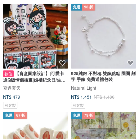
免運
98 折
【盲盒圖案設計】|可愛卡
925純銀 不對稱 雙鍊點點 圈圈 刻
數位
字 手鍊 免費送禮包裝
通Q版情侶插畫|婚禮紀念日/生日
禮物客製
寫過夏天
Natural Light
NT$ 479
NT$ 1,451
NT$ 1,480
可客製
可客製
免運
67 折
免運
79 折