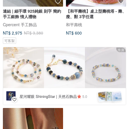
連結 | 細手環 925純銀 刻字 簡約
【和平壽桃】桌上型壽桃塔 - 壽、
手工銀飾 情人禮物
瘦、獸 3字任選
Cpercent 手工飾品
和平壽桃
NT$ 2,975
NT$ 3,380
NT$ 600
可客製
推廣
星河耀眼 ShiningStar | 天然石飾品
5.0