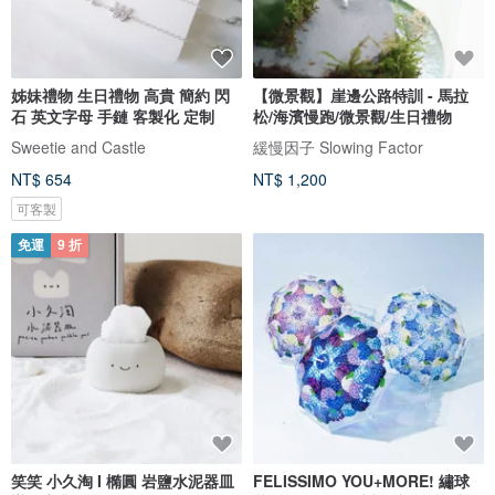
姊妹禮物 生日禮物 高貴 簡約 閃
【微景觀】崖邊公路特訓 - 馬拉
石 英文字母 手鏈 客製化 定制
松/海濱慢跑/微景觀/生日禮物
Sweetie and Castle
緩慢因子 Slowing Factor
NT$ 654
NT$ 1,200
可客製
免運
9 折
笑笑 小久淘 I 橢圓 岩鹽水泥器皿
FELISSIMO YOU+MORE! 繡球