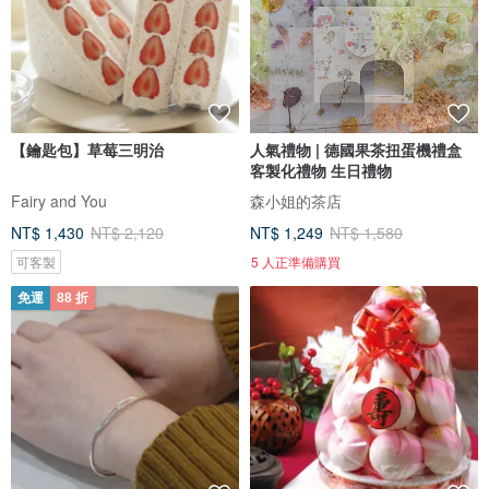
【鑰匙包】草莓三明治
人氣禮物 | 德國果茶扭蛋機禮盒
客製化禮物 生日禮物
Fairy and You
森小姐的茶店
NT$ 1,430
NT$ 2,120
NT$ 1,249
NT$ 1,580
可客製
5 人正準備購買
免運
88 折