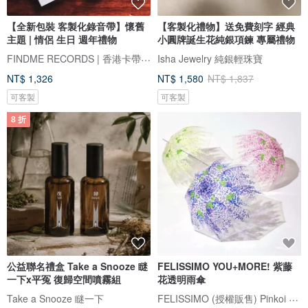
【全新包裝 客製化錄音帶】懷舊
【客製化禮物】送免費刻字 經典
主題 | 情侶 生日 週年禮物
小圓牌誕生花純銀項鍊 專屬禮物
FINDME RECORDS | 香港卡帶唱片生活店
Isha Jewelry 純銀輕珠寶
NT$ 1,326
NT$ 1,580
NT$ 1,837
可客製
可客製
8 折
公益聯名禮盒 Take a Snooze 瞇
FELISSIMO YOU+MORE! 紫藤
一下x平冤 復歸空間噴霧組
花透明雨傘
FELISSIMO (授權販售) Pinkoi 品牌形象館
Take a Snooze 瞇一下