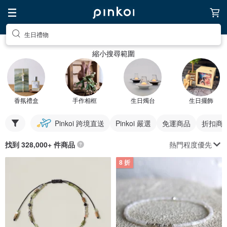
生日禮物
縮小搜尋範圍
香氛禮盒
手作相框
生日燭台
生日擺飾
Pinkoi 跨境直送
Pinkoi 嚴選
免運商品
折扣商
熱門程度優先
找到 328,000+ 件商品
8 折