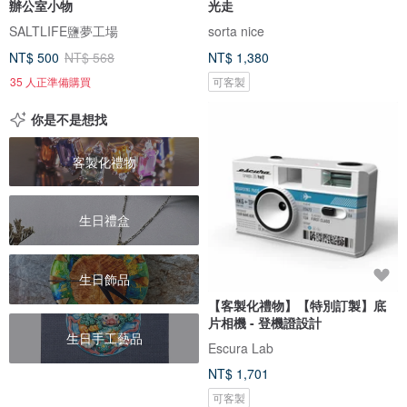
辦公室小物
光走
SALTLIFE鹽夢工場
sorta nice
NT$ 500
NT$ 568
NT$ 1,380
35 人正準備購買
可客製
你是不是想找
客製化禮物
生日禮盒
生日飾品
【客製化禮物】【特別訂製】底
片相機 - 登機證設計
生日手工藝品
Escura Lab
NT$ 1,701
可客製