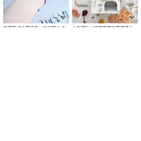
幸運與成功運提升・引領邁向成
人氣禮物 | 德國果茶扭蛋機禮盒
功的極細青金石手鍊│12月誕生石
客製化禮物 生日禮物
RALULU.SHU
森小姐的茶店
NT$ 1,788
NT$ 1,249
NT$ 1,580
可客製
6 人正準備購買
免運
免運
9 折
生日石系列 II|八月| 橄欖石| 舒緩
小微笑純銀手鍊 客製化刻字訂製