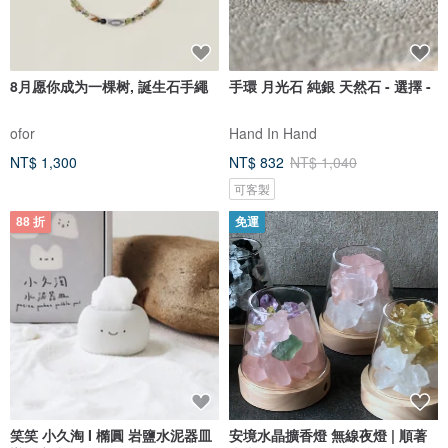
8月愿你成为一棵树, 誕生石手繩
手環 月光石 純銀 天然石 - 選擇 -
ofor
Hand In Hand
NT$ 1,300
NT$ 832
NT$ 1,040
可客製
88 折
免運
笑笑 小久淘 I 橢圓 岩鹽水泥器皿
安境水晶擴香燈 無線夜燈 | 順著