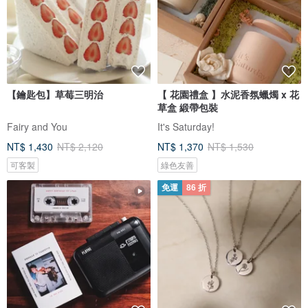
【鑰匙包】草莓三明治
【 花園禮盒 】水泥香氛蠟燭 x 花
草盒 緞帶包裝
Fairy and You
It's Saturday!
NT$ 1,430
NT$ 2,120
NT$ 1,370
NT$ 1,530
可客製
綠色友善
免運
86 折