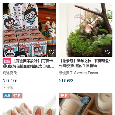
【盲盒圖案設計】|可愛卡
【微景觀】童年之秋 - 苔蘚組盆/
數位
公園/交換禮物/生日禮物
通Q版情侶插畫|婚禮紀念日/生日
禮物客製
寫過夏天
緩慢因子 Slowing Factor
NT$ 479
NT$ 980
可客製
免運
67 折
89 折