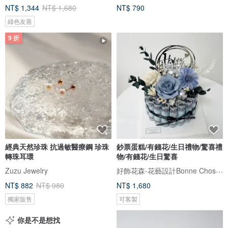
NT$ 1,344
NT$ 1,680
NT$ 790
綠色友善
9 折
經典天然珍珠 抗過敏醫療鋼 珍珠
鈔票蛋糕/有錢花/生日禮物/驚喜禮
轉珠耳環
物/有錢花/生日驚喜
好飾花森-花藝設計Bonne Chose．Floral Art
Zuzu Jewelry
NT$ 882
NT$ 980
NT$ 1,680
獨家販售
可客製
你是不是想找