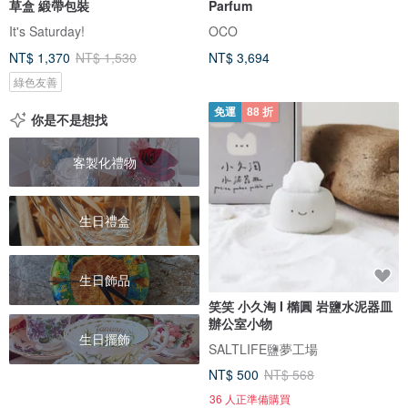
草盒 緞帶包裝
Parfum
It's Saturday!
OCO
NT$ 1,370
NT$ 1,530
NT$ 3,694
綠色友善
免運
88 折
你是不是想找
客製化禮物
生日禮盒
生日飾品
笑笑 小久淘 I 橢圓 岩鹽水泥器皿
辦公室小物
生日擺飾
SALTLIFE鹽夢工場
NT$ 500
NT$ 568
36 人正準備購買