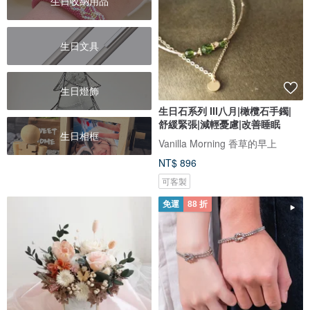
生日收納用品
生日文具
生日燈飾
生日石系列 IIl八月|橄欖石手鐲|
舒緩緊張|減輕憂慮|改善睡眠
生日相框
Vanilla Morning 香草的早上
NT$ 896
可客製
免運
88 折