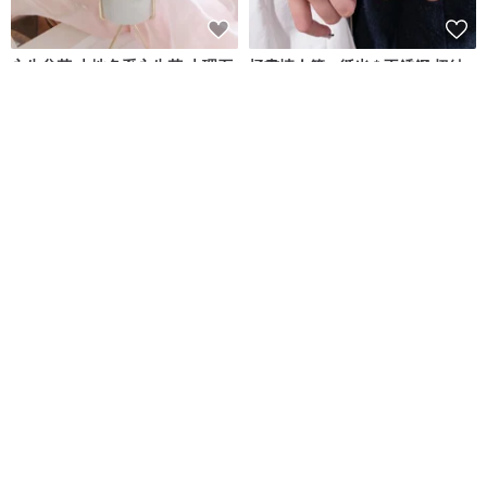
永生盆花 大地色系永生花 大理石
極晝情人節 - 循光 * 不銹鋼 扭結
紋 開幕盆花 祝賀花禮 生日禮物
情侶 中性 對鏈 手鍊
Leisure-r閒暇人‧花藝設計
鹿角兔 ONCE UPON A TIME
NT$ 1,450
NT$ 2,077
NT$ 2,360
可客製
免運
98 折
免運
9 折
925純銀 不對稱 雙鍊點點 圈圈 刻
【客製】深海鯨鯊情侶自由潛/微
字 手鍊 免費送禮包裝
景觀裝飾夜燈 /海洋禮物