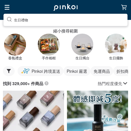
生日禮物
縮小搜尋範圍
香氛禮盒
手作相框
生日燭台
生日擺飾
Pinkoi 跨境直送
Pinkoi 嚴選
免運商品
折扣商
熱門程度優先
找到 329,000+ 件商品