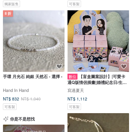
獨家販售
可客製
8 折
手環 月光石 純銀 天然石 - 選擇 -
【盲盒圖案設計】|可愛卡
數位
通Q版情侶插畫|婚禮紀念日/生日
禮物客製
Hand In Hand
寫過夏天
NT$ 832
NT$ 1,040
NT$ 1,112
可客製
可客製
你是不是想找