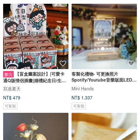
【盲盒圖案設計】|可愛卡
客製化禮物- 可更換照片
數位
Spotify/Youtube音樂版面LED
通Q版情侶插畫|婚禮紀念日/生日
發光相架
禮物客製
寫過夏天
Mini Hands
NT$ 479
NT$ 1,337
可客製
可客製