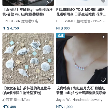
【盒損品】英國Skyline地標西洋
FELISSIMO YOU+MORE! 繡球
棋-倫敦 vs. 紐約(摺疊棋盤)
花透明雨傘 日系生活雜貨 花季設
計傘
FELISSIMO (授權販售) Pinkoi 品牌形象館
EPOCHSIA 夏潮選物店
NT$ 4,750
NT$ 860
免運
【創意茶包】茶杯裡的海底世界
現貨特惠 | 彩虹藍月光石 粉桃紅
(含8個海洋生物造型茶包)
碧璽 14Kgf 包金可調整微笑項鍊
心適茶 SimsikTea
Joyce Wu Handmade Jewelry
NT$ 488
NT$ 1,990