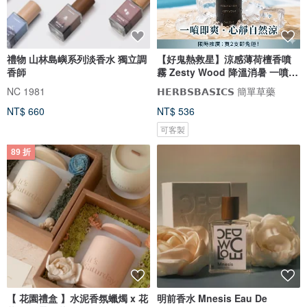
禮物 山林島嶼系列淡香水 獨立調
【好鬼熱救星】涼感薄荷檀香噴
香師
霧 Zesty Wood 降溫消暑 一噴即
爽
NC 1981
𝗛𝗘𝗥𝗕𝗦𝗕𝗔𝗦𝗜𝗖𝗦 簡單草藥
NT$ 660
NT$ 536
可客製
89 折
【 花園禮盒 】水泥香氛蠟燭 x 花
明前香水 Mnesis Eau De