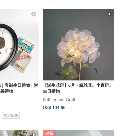
| 客制生日禮物 | 附
【誕生花燈】6月・繡球花。小夜燈。
訂製禮物
生日禮物
Bettina and Craft
US$ 134.66
獨家販售
59 折