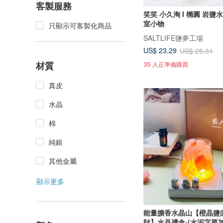
客製服務
笑笑 小久淘 I 橢圓 岩鹽水泥
室小物
只顯示可客製化商品
SALTLIFE鹽夢工場
US$ 23.29
US$ 25.31
材質
35 人正準備購買
真皮
水晶
棉
純銀
其他金屬
顯示更多
能量擴香水晶山【橙晶鹽
財】水晶禮盒-(水泥字要加