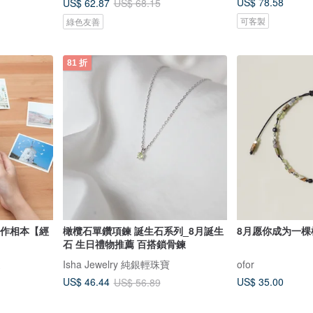
US$ 78.58
US$ 62.87
US$ 68.15
可客製
綠色友善
81 折
背手作相本【經
橄欖石單鑽項鍊 誕生石系列_8月誕生
8月愿你成为一棵
石 生日禮物推薦 百搭鎖骨鍊
家
Isha Jewelry 純銀輕珠寶
ofor
US$ 35.00
US$ 46.44
US$ 56.89