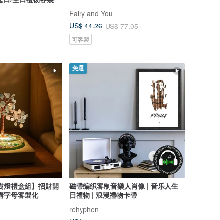
Fairy and You
US$ 44.26
US$ 77.05
可客製
免運
樹燈禮盒組】招財開
磁帶编织客制音樂人肖像 | 音乐人生
購字母客製化
日禮物 | 浪漫禮物卡帶
rehyphen