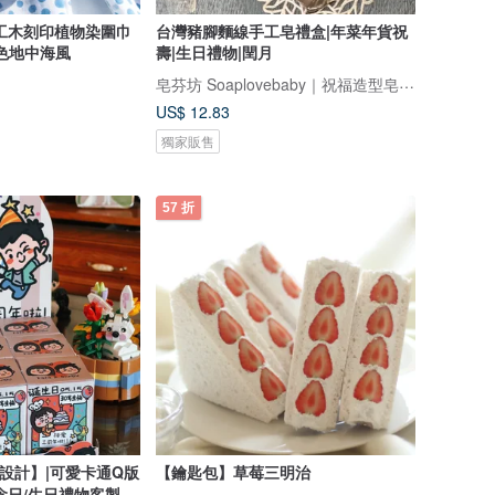
工木刻印植物染圍巾
台灣豬腳麵線手工皂禮盒|年菜年貨祝
色地中海風
壽|生日禮物|閏月
皂芬坊 Soaplovebaby｜祝福造型皂設計館
US$ 12.83
獨家販售
57 折
設計】|可愛卡通Q版
【鑰匙包】草莓三明治
念日/生日禮物客製