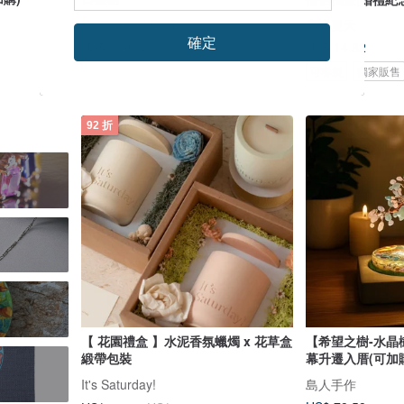
Bettina and Craft
寫過夏天
確定
US$ 119.36
US$ 14.82
可客製
獨家販售
92 折
【 花園禮盒 】水泥香氛蠟燭 x 花草盒
【希望之樹-水晶
緞帶包裝
幕升遷入厝(可加
It's Saturday!
島人手作