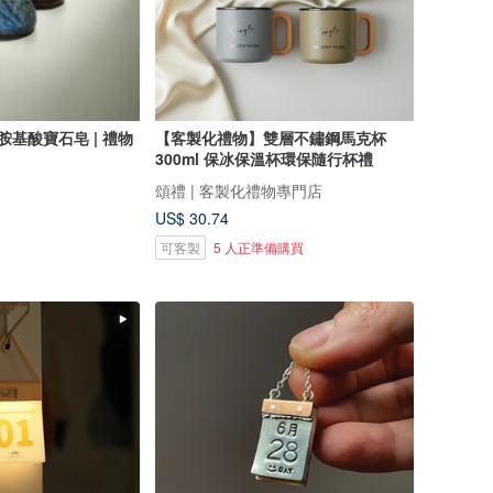
胺基酸寶石皂 | 禮物
【客製化禮物】雙層不鏽鋼馬克杯
300ml 保冰保溫杯環保隨行杯禮
頌禮 | 客製化禮物專門店
US$ 30.74
可客製
5 人正準備購買