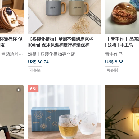
杯隨行杯 似
【客製化禮物】雙層不鏽鋼馬克杯
【 青手作 】晶亮
朋友
300ml 保冰保溫杯隨行杯環保杯
| 送禮 | 手工皂
Design Your Own Wine 香港酒瓶雕刻禮品專門店
頌禮 | 客製化禮物專門店
青手作皂
US$ 30.74
US$ 8.38
可客製
可客製
9 折