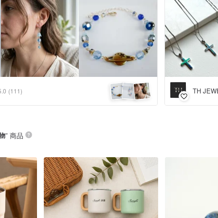
TH JEW
5.0
(111)
物
” 商品