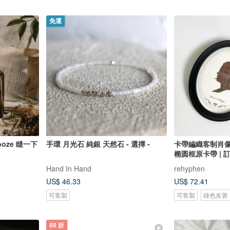
免運
ooze 瞇一下
手環 月光石 純銀 天然石 - 選擇 -
卡帶編織客制肖像 
椭圆框原卡帶 | 
Hand In Hand
rehyphen
US$ 46.33
US$ 72.41
可客製
可客製
綠色友善
88 折