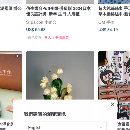
器皿 辦公
仿生燭台Puff夜燈-升級版 2024日本
超大純綿絲巾 手
優良設計獎| 新年 生日 入厝禮
草木染棉絲巾-藍
Si Balcón 小陽台
OM 手作
US$ 55.68
US$ 84.19
綠色友善
6 人正準備購買
我們建議的瀏覽環境
的淨化與招
【誕生花燈】1月•鈴蘭。小夜燈。生
【盲盒圖案
數位
購)
日禮物
情侶插畫|婚禮紀