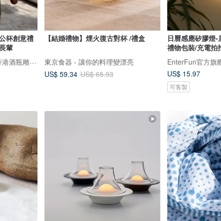
辦公杯創意禮
【結婚禮物】煙火復古對杯 /禮盒
日曆感應矽膠燈-
長輩
禮物包裝/充電拍
Design Your Own Wine 香港酒瓶雕刻禮品專門店
東京食器 - 讓你的料理變漂亮
EnterFun官方
US$ 15.97
US$ 59.34
US$ 65.93
可客製