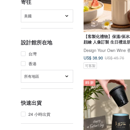
寄往
美國
【客製化禮物】保溫/保冰
設計館所在地
顔繪 人像訂製 生日禮送
台灣
US$ 38.90
US$ 45.76
香港
可客製
所有地區
85 折
快速出貨
24 小時出貨