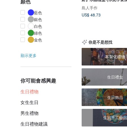
顏色
島人手作
藍色
US$ 48.73
銀色
白色
綠色
金色
你是不是想找
顯示更多
客製化禮物
生日禮盒
你可能會感興趣
生日禮物
生日飾品
女生生日
男生禮物
生日手工藝品
生日禮物建議