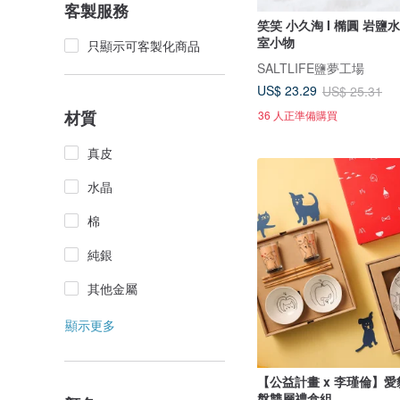
客製服務
笑笑 小久淘 I 橢圓 岩鹽水泥
室小物
只顯示可客製化商品
SALTLIFE鹽夢工場
US$ 23.29
US$ 25.31
材質
36 人正準備購買
真皮
水晶
棉
純銀
其他金屬
顯示更多
【公益計畫 x 李瑾倫】
盤雙層禮盒組