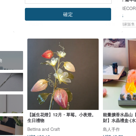
皂芬坊 Soaplovebaby｜祝福造型皂設計館
確定
US$ 12.83
US$ 42.85
獨家販售
可客製
獨家販售
物
【誕生花燈】12月・草莓。小夜燈。
能量擴香水晶山
生日禮物
財】水晶禮盒-(
Bettina and Craft
島人手作