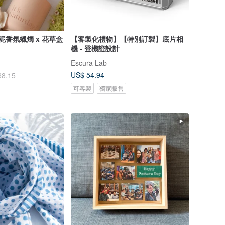
泥香氛蠟燭 x 花草盒
【客製化禮物】【特別訂製】底片相
機 - 登機證設計
Escura Lab
US$ 54.94
68.15
可客製
獨家販售