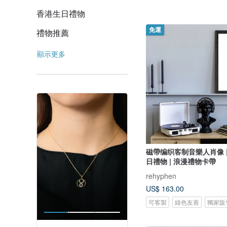
香港生日禮物
免運
禮物推薦
顯示更多
磁帶编织客制音樂人肖像 
日禮物 | 浪漫禮物卡帶
rehyphen
US$ 163.00
可客製
綠色友善
獨家販