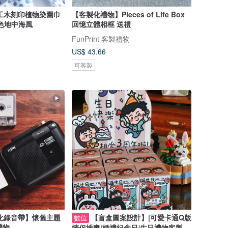
工木刻印植物染圍巾
【客製化禮物】Pieces of Life Box
色地中海風
回憶立體相框 送禮
FunPrint 客製禮物
US$ 43.66
可客製
化錄音帶】懷舊主題
【盲盒圖案設計】|可愛卡通Q版
數位
禮物
情侶插畫|婚禮紀念日/生日禮物客製