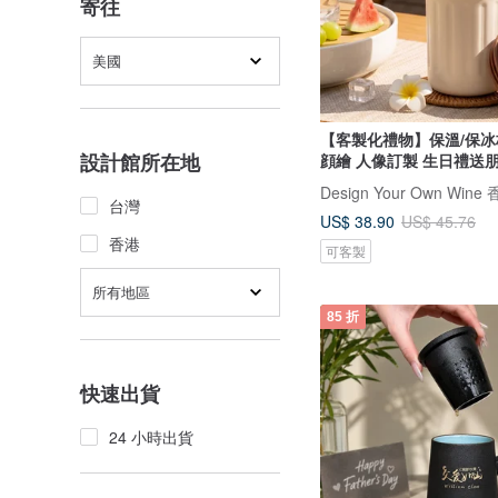
寄往
美國
【客製化禮物】保溫/保冰
設計館所在地
顔繪 人像訂製 生日禮送
台灣
US$ 38.90
US$ 45.76
香港
可客製
所有地區
85 折
快速出貨
24 小時出貨