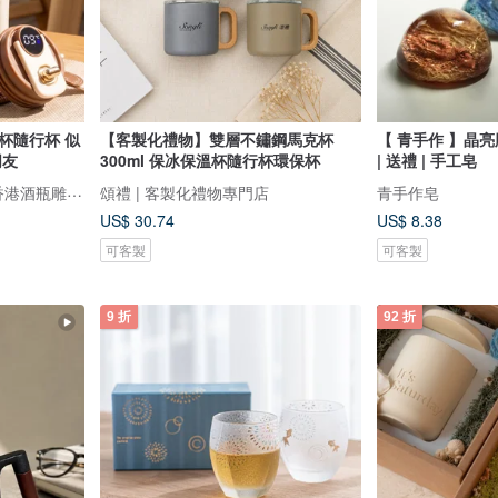
杯隨行杯 似
【客製化禮物】雙層不鏽鋼馬克杯
【 青手作 】晶亮
朋友
300ml 保冰保溫杯隨行杯環保杯
| 送禮 | 手工皂
Design Your Own Wine 香港酒瓶雕刻禮品專門店
頌禮 | 客製化禮物專門店
青手作皂
US$ 30.74
US$ 8.38
可客製
可客製
9 折
92 折