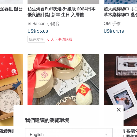
器皿 辦公
仿生燭台Puff夜燈-升級版 2024日本
超大純綿絲巾 手
優良設計獎| 新年 生日 入厝禮
草木染棉絲巾-藍
Si Balcón 小陽台
OM 手作
US$ 55.68
US$ 84.19
綠色友善
6 人正準備購買
我們建議的瀏覽環境
愛貓愛狗圓餐
台灣豬腳麵線手工皂禮盒|年菜年貨祝
【全新包裝 客製
壽|生日禮物|閏月
| 情侶 生日 週年