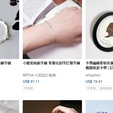
手鍊手鏈
小微笑純銀手鍊 客製化刻字訂製手鍊
卡帶編織客制肖像 
椭圆框原卡帶 | 
ART64 六四設計銀飾
rehyphen
US$ 97.11
US$ 72.41
可客製
可客製
綠色友善