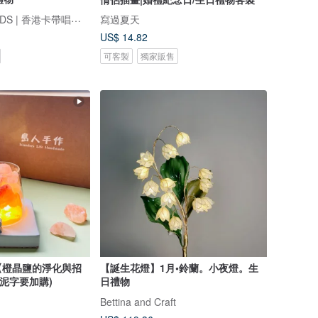
FINDME RECORDS | 香港卡帶唱片生活店
寫過夏天
US$ 14.82
可客製
獨家販售
【橙晶鹽的淨化與招
【誕生花燈】1月•鈴蘭。小夜燈。生
水泥字要加購)
日禮物
Bettina and Craft