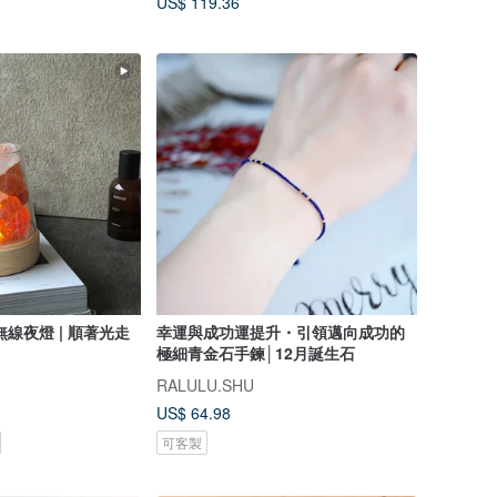
US$ 119.36
線夜燈 | 順著光走
幸運與成功運提升・引領邁向成功的
極細青金石手鍊│12月誕生石
RALULU.SHU
US$ 64.98
可客製