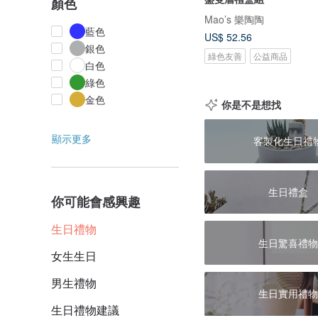
顏色
Mao’s 樂陶陶
藍色
US$ 52.56
銀色
綠色友善
公益商品
白色
綠色
金色
你是不是想找
顯示更多
客製化生日禮
生日禮盒
你可能會感興趣
生日禮物
生日驚喜禮物
女生生日
男生禮物
生日實用禮物
生日禮物建議