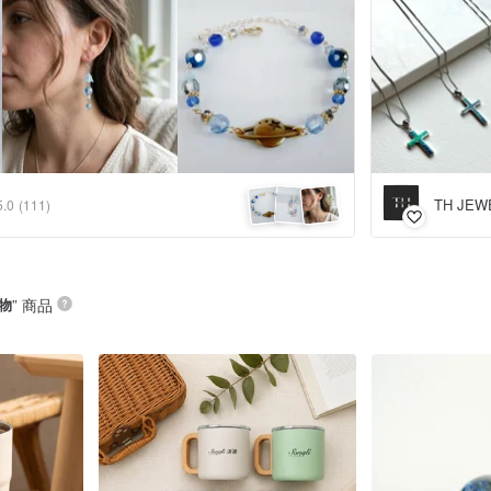
TH JEW
5.0
(111)
物
” 商品