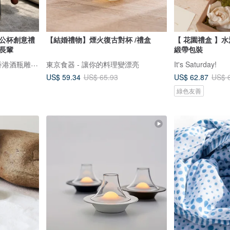
辦公杯創意禮
【結婚禮物】煙火復古對杯 /禮盒
【 花園禮盒 】水
長輩
緞帶包裝
Design Your Own Wine 香港酒瓶雕刻禮品專門店
東京食器 - 讓你的料理變漂亮
It's Saturday!
US$ 59.34
US$ 62.87
US$ 65.93
US$ 
綠色友善