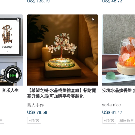
US$ 136.19
US$ 48.73
| 音乐人生
【希望之樹-水晶樹燈禮盒組】招財開
安境水晶擴香燈 無
幕升遷入厝(可加購字母客製化
島人手作
sorta nice
US$ 78.58
US$ 61.47
售
可客製
可客製
獨家販售