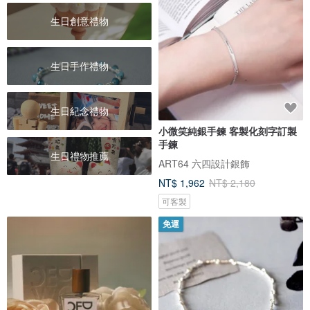
生日創意禮物
生日手作禮物
生日紀念禮物
小微笑純銀手鍊 客製化刻字訂製
手鍊
生日禮物推薦
ART64 六四設計銀飾
NT$ 1,962
NT$ 2,180
可客製
免運