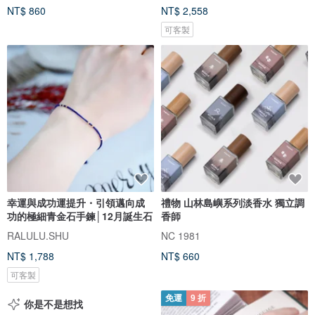
NT$ 860
NT$ 2,558
可客製
幸運與成功運提升・引領邁向成
禮物 山林島嶼系列淡香水 獨立調
功的極細青金石手鍊│12月誕生石
香師
RALULU.SHU
NC 1981
NT$ 1,788
NT$ 660
可客製
免運
9 折
你是不是想找