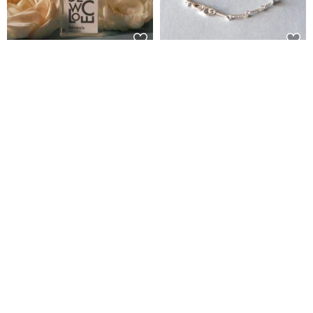
明前香水 Mnesis Eau De
好質感~豬鼻子扣頭純銀手鍊手鏈
Parfum
OCO
沐銀
NT$ 3,694
NT$ 1,180
免運
免運
88 折
14KGF 隨性排列淡水珍珠手鍊
極晝情人節 - 循光 * 不銹鋼 扭結
情侶 中性 對鏈 手鍊