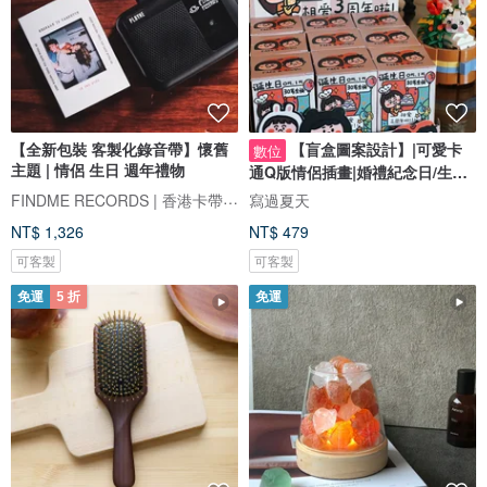
【全新包裝 客製化錄音帶】懷舊
【盲盒圖案設計】|可愛卡
數位
主題 | 情侶 生日 週年禮物
通Q版情侶插畫|婚禮紀念日/生日
禮物客製
FINDME RECORDS | 香港卡帶唱片生活店
寫過夏天
NT$ 1,326
NT$ 479
可客製
可客製
免運
5 折
免運