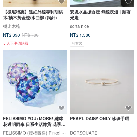
【微瑕特惠】遠紅外線專利胡桃
安境水晶擴香燈 無線夜燈 | 順著
木/柚木黃金梳/水曲柳 (銅針)
光走
樹比木梳
sorta nice
NT$ 390
NT$ 780
NT$ 1,380
5 人正準備購買
可客製
FELISSIMO YOU+MORE! 繡球
PEARL DAISY ONLY 珍珠手環
花透明雨傘 日系生活雜貨 花季設
計傘
FELISSIMO (授權販售) Pinkoi 品牌形象館
DORSQUARE