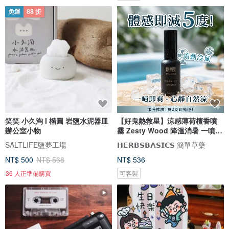
免運
88 折
笑笑 小久淘 I 橢圓 岩鹽水泥器皿
【好鬼熱救星】涼感薄荷檀香噴
辦公室小物
霧 Zesty Wood 降溫消暑 一噴即
爽
SALTLIFE鹽夢工場
𝗛𝗘𝗥𝗕𝗦𝗕𝗔𝗦𝗜𝗖𝗦 簡單草藥
NT$ 500
NT$ 568
NT$ 536
36 人正準備購買
可客製