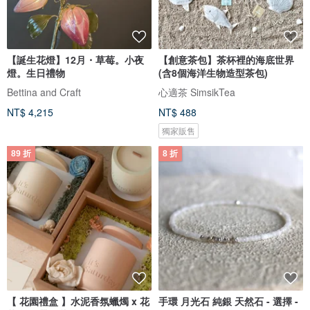
【誕生花燈】12月・草莓。小夜
【創意茶包】茶杯裡的海底世界
燈。生日禮物
(含8個海洋生物造型茶包)
Bettina and Craft
心適茶 SimsikTea
NT$ 4,215
NT$ 488
獨家販售
89 折
8 折
【 花園禮盒 】水泥香氛蠟燭 x 花
手環 月光石 純銀 天然石 - 選擇 -