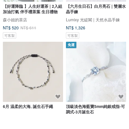
【好運降臨 】人生好運茶 | 2入組
【六月生日石】白月亮石 | 雙層水
加油打氣 伴手禮茶葉 生日禮物
晶手鍊
森小姐的茶店
Lumixy 光緹閣 | 天然水晶手鍊
NT$ 520
NT$ 611
NT$ 1,326
可客製
可客製
免運
6月 温柔的大海, 誕生石手繩
頂級淡色海藍寶5mm純銀戒指-可
調式-3月誕生石
ofor
沐銀
NT$ 1,300
NT$ 1,390