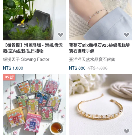
【微景觀】滑麗登場 - 滑板/微景
葡萄石mix橄欖石925純銀蛋糕雙
觀/室內盆栽/生日禮物
寶石圓珠手鍊
緩慢因子 Slowing Factor
熹洋洋天然水晶寶石銀飾
NT$ 1,000
NT$ 880
NT$ 1,000
85 折