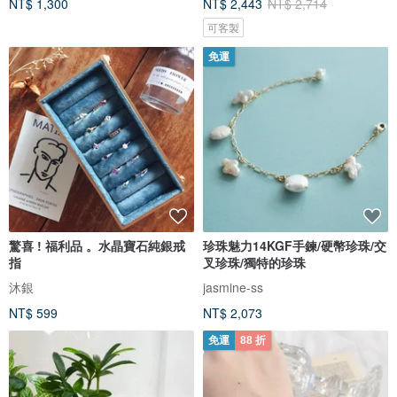
NT$ 1,300
NT$ 2,443
NT$ 2,714
可客製
免運
驚喜 ! 福利品 。水晶寶石純銀戒
珍珠魅力14KGF手鍊/硬幣珍珠/交
指
叉珍珠/獨特的珍珠
沐銀
jasmine-ss
NT$ 599
NT$ 2,073
免運
88 折