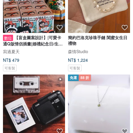
【盲盒圖案設計】|可愛卡
簡約巴洛克珍珠手鏈 閨蜜女生日
數位
禮物
通Q版情侶插畫|婚禮紀念日/生日
禮物客製
寫過夏天
森情Studio
NT$ 479
NT$ 1,224
可客製
可客製
免運
88 折