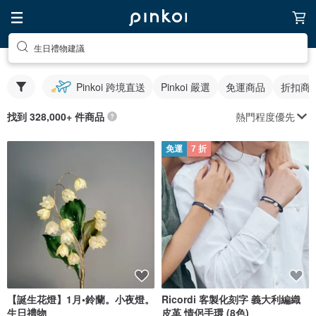
生日禮物建議
Pinkoi 跨境直送
Pinkoi 嚴選
免運商品
折扣商
熱門程度優先
找到 328,000+ 件商品
免運
7 折
【誕生花燈】1月•鈴蘭。小夜燈。
Ricordi 客製化刻字 義大利編織
生日禮物
皮革 情侶手環 (8色)