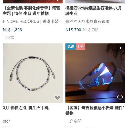
【全新包裝 客製化錄音帶】懷舊
橄欖石925純銀誕生石項鍊-八月
主題 | 情侶 生日 週年禮物
誕生石
FINDME RECORDS | 香港卡帶唱片生活店
熹洋洋天然水晶寶石銀飾
NT$ 1,326
NT$ 700
NT$ 795
可客製
免運
9 折
3月 青春之海, 誕生石手繩
【客製】哥吉拉創意小夜燈 擺件/
禮物
ofor
一介空間