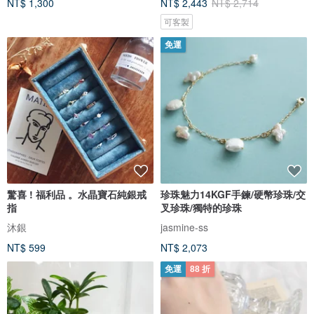
NT$ 1,300
NT$ 2,443
NT$ 2,714
可客製
免運
驚喜 ! 福利品 。水晶寶石純銀戒
珍珠魅力14KGF手鍊/硬幣珍珠/交
指
叉珍珠/獨特的珍珠
沐銀
jasmine-ss
NT$ 599
NT$ 2,073
免運
88 折