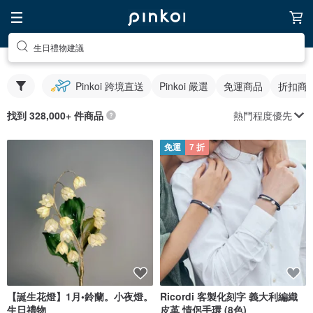
生日禮物建議
Pinkoi 跨境直送
Pinkoi 嚴選
免運商品
折扣商
熱門程度優先
找到 328,000+ 件商品
免運
7 折
【誕生花燈】1月•鈴蘭。小夜燈。
Ricordi 客製化刻字 義大利編織
生日禮物
皮革 情侶手環 (8色)