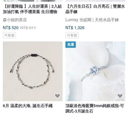
【好運降臨 】人生好運茶 | 2入組
【六月生日石】白月亮石 | 雙層水
加油打氣 伴手禮茶葉 生日禮物
晶手鍊
森小姐的茶店
Lumixy 光緹閣 | 天然水晶手鍊
NT$ 520
NT$ 611
NT$ 1,326
可客製
可客製
免運
6月 温柔的大海, 誕生石手繩
頂級淡色海藍寶5mm純銀戒指-可
調式-3月誕生石
ofor
沐銀
NT$ 1,300
NT$ 1,390