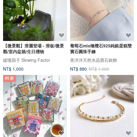
【微景觀】滑麗登場 - 滑板/微景
葡萄石mix橄欖石925純銀蛋糕雙
觀/室內盆栽/生日禮物
寶石圓珠手鍊
緩慢因子 Slowing Factor
熹洋洋天然水晶寶石銀飾
NT$ 1,000
NT$ 880
NT$ 1,000
85 折