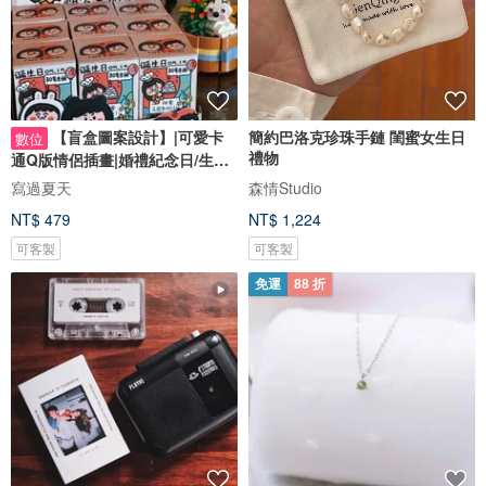
【盲盒圖案設計】|可愛卡
簡約巴洛克珍珠手鏈 閨蜜女生日
數位
禮物
通Q版情侶插畫|婚禮紀念日/生日
禮物客製
寫過夏天
森情Studio
NT$ 479
NT$ 1,224
可客製
可客製
免運
88 折