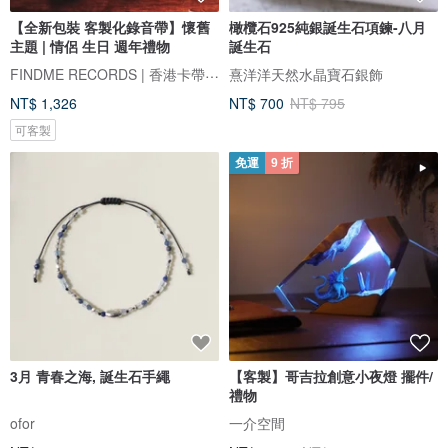
【全新包裝 客製化錄音帶】懷舊
橄欖石925純銀誕生石項鍊-八月
主題 | 情侶 生日 週年禮物
誕生石
FINDME RECORDS | 香港卡帶唱片生活店
熹洋洋天然水晶寶石銀飾
NT$ 1,326
NT$ 700
NT$ 795
可客製
免運
9 折
3月 青春之海, 誕生石手繩
【客製】哥吉拉創意小夜燈 擺件/
禮物
ofor
一介空間