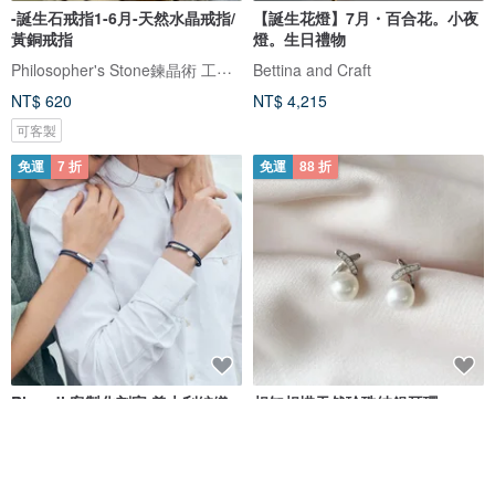
-誕生石戒指1-6月-天然水晶戒指/
【誕生花燈】7月・百合花。小夜
黃銅戒指
燈。生日禮物
Philosopher's Stone鍊晶術 工作室
Bettina and Craft
NT$ 620
NT$ 4,215
可客製
免運
7 折
免運
88 折
Ricordi 客製化刻字 義大利編織
相知相惜天然珍珠純銀耳環
皮革 情侶手環 (8色)
Crudo Leather Craft
Elegant 珍愛宣言
NT$ 1,933
NT$ 2,761
NT$ 1,479
NT$ 1,680