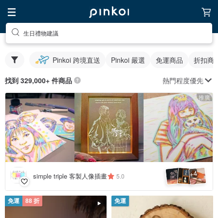
生日禮物建議
Pinkoi 跨境直送
Pinkoi 嚴選
免運商品
折扣商
熱門程度優先
找到 329,000+ 件商品
推廣
4
+
simple triple 客製人像插畫
5.0
免運
88 折
免運