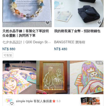
天然水晶手鍊丨客製化下單說明
我的樹長滿了金幣 - 招財樹錢包
生命靈數丨詢問再下單
七夕水晶設計丨QIXI Design Studio
BANGSTREE 瀏海樹
NT$ 880
NT$ 480
可客製
推廣
4
+
simple triple 客製人像插畫
5.0