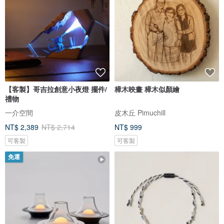
【客製】哥吉拉創意小夜燈 擺件/
樟木映畫 樟木似顏繪
禮物
一介空間
皮木丘 Pimuchill
NT$ 2,389
NT$ 2,714
NT$ 999
可客製
可客製
免運