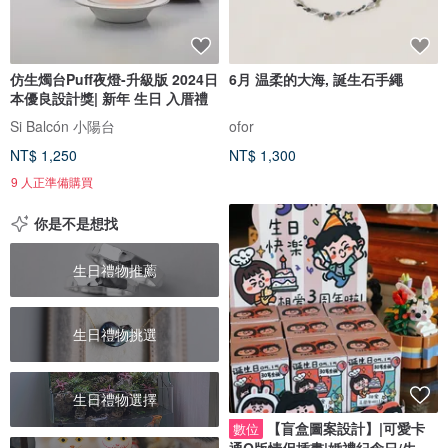
仿生燭台Puff夜燈-升級版 2024日
6月 温柔的大海, 誕生石手繩
本優良設計獎| 新年 生日 入厝禮
Si Balcón 小陽台
ofor
NT$ 1,250
NT$ 1,300
9 人正準備購買
你是不是想找
生日禮物推薦
生日禮物挑選
生日禮物選擇
【盲盒圖案設計】|可愛卡
數位
通Q版情侶插畫|婚禮紀念日/生日