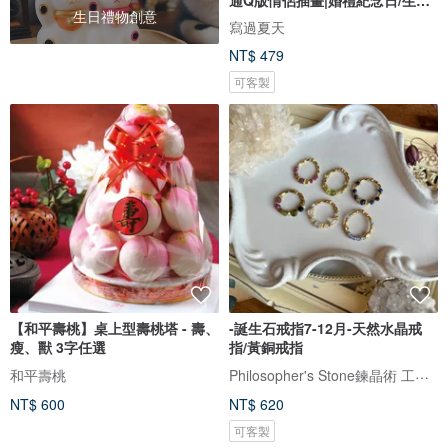
生日禮物創意
禮物客製
寫過夏天
NT$ 479
可客製
【和平壽桃】桌上型壽桃塔 - 壽、
-誕生石戒指7-12月-天然水晶戒
瘦、獸 3字任選
指/黃銅戒指
Philosopher's Stone鍊晶術 工作室
和平壽桃
NT$ 600
NT$ 620
可客製