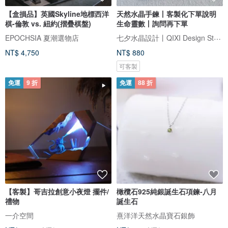
【盒損品】英國Skyline地標西洋
天然水晶手鍊丨客製化下單說明
棋-倫敦 vs. 紐約(摺疊棋盤)
生命靈數丨詢問再下單
七夕水晶設計丨QIXI Design Studio
EPOCHSIA 夏潮選物店
NT$ 4,750
NT$ 880
可客製
免運
9 折
免運
88 折
【客製】哥吉拉創意小夜燈 擺件/
橄欖石925純銀誕生石項鍊-八月
禮物
誕生石
一介空間
熹洋洋天然水晶寶石銀飾