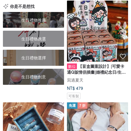
你是不是想找
生日禮物推薦
生日禮物挑選
生日禮物選擇
【盲盒圖案設計】|可愛卡
數位
通Q版情侶插畫|婚禮紀念日/生日
生日禮物創意
禮物客製
寫過夏天
NT$ 479
可客製
免運
7 折