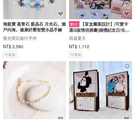
海藍寶 堇青石 藍晶石 月光石。瀨
【盲盒圖案設計】|可愛卡
數位
戶內海。健康紓壓智慧水晶手鍊
通Q版情侶插畫|婚禮紀念日/生日
禮物客製
發光寶石旅行手作
寫過夏天
NT$ 2,580
NT$ 1,112
可客製
可客製
財運 x 橄欖石 葡萄石 珍珠 誕生
客製化無臉畫手工書|生日禮物|情
石【洋桔梗 • 不變的愛】手鍊
人節禮物|似顏繪|A款