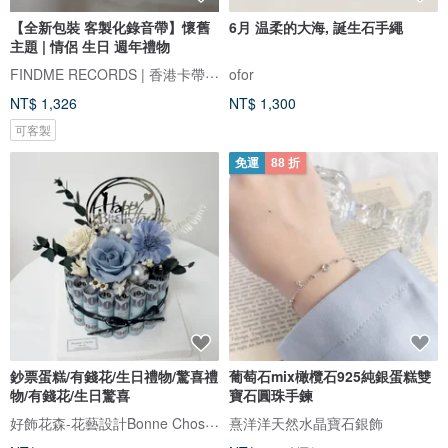
【全新包裝 客製化錄音帶】懷舊
6月 温柔的大海, 誕生石手繩
主題 | 情侶 生日 週年禮物
FINDME RECORDS | 香港卡帶唱片生活店
ofor
NT$ 1,326
NT$ 1,300
可客製
免運
88 折
鈔票蛋糕/有錢花/生日禮物/驚喜禮
葡萄石mix橄欖石925純銀蛋糕雙
物/有錢花/生日驚喜
寶石圓珠手鍊
好飾花森-花藝設計Bonne Chose．Floral Art
熹洋洋天然水晶寶石銀飾