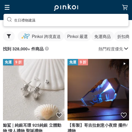
生日禮物建議
Pinkoi 跨境直送
Pinkoi 嚴選
免運商品
折扣商
熱門程度優先
找到 328,000+ 件商品
免運
9 折
免運
9 折
鯨鯊 | 純銀耳環 925純銀 立體動
【客製】哥吉拉創意小夜燈 擺件/
物 情人禮物 聖誕禮物
禮物