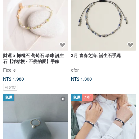
財運 x 橄欖石 葡萄石 珍珠 誕生
3月 青春之海, 誕生石手繩
石【洋桔梗 • 不變的愛】手鍊
Ficelle
ofor
NT$ 1,980
NT$ 1,300
可客製
免運
免運
7 折