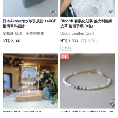
日本Akoya海水珍珠戒指 14KGF
Ricordi 客製化刻字 義大利編織
極簡單珠設計
皮革 情侶手環 (8色)
蘭佩軒 珍珠。手作輕珠寶
Crudo Leather Craft
NT$ 2,100
NT$ 1,933
NT$ 2,761
可客製
8 折
客製化禮物- 可更換照片
手鍊 9月誕生石 藍寶石 珍珠 - 破
Spotify/Youtube音樂版面LED
紀錄 -