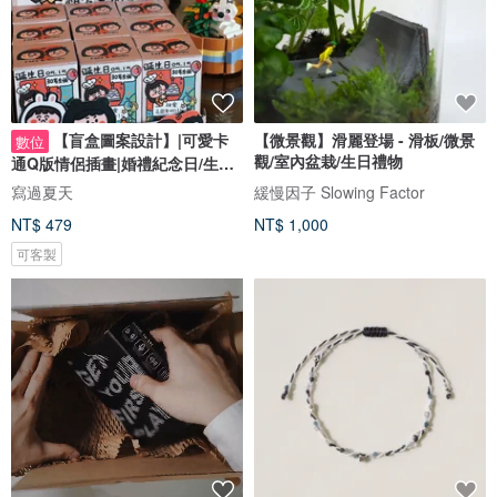
【盲盒圖案設計】|可愛卡
【微景觀】滑麗登場 - 滑板/微景
數位
觀/室內盆栽/生日禮物
通Q版情侶插畫|婚禮紀念日/生日
禮物客製
寫過夏天
緩慢因子 Slowing Factor
NT$ 479
NT$ 1,000
可客製