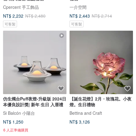
Cpercent 手工飾品
一介空間
NT$ 2,232
NT$ 2,480
NT$ 2,443
NT$ 2,714
可客製
可客製
仿生燭台Puff夜燈-升級版 2024日
【誕生花燈】2月・玫瑰花。小夜
本優良設計獎| 新年 生日 入厝禮
燈。生日禮物
Si Balcón 小陽台
Bettina and Craft
NT$ 1,250
NT$ 3,126
6 人正準備購買