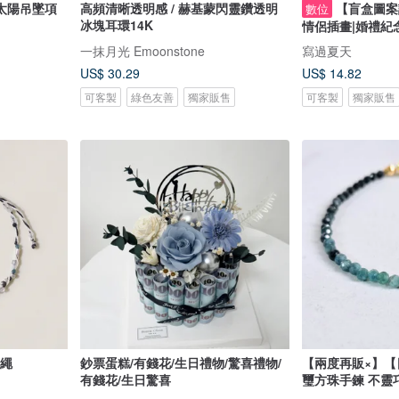
太陽吊墜項
高頻清晰透明感 / 赫基蒙閃靈鑽透明
【盲盒圖案
數位
冰塊耳環14K
情侶插畫|婚禮紀
一抹月光 Emoonstone
寫過夏天
US$ 30.29
US$ 14.82
可客製
綠色友善
獨家販售
可客製
獨家販售
手繩
鈔票蛋糕/有錢花/生日禮物/驚喜禮物/
【兩度再販×】
有錢花/生日驚喜
璽方珠手鍊 不靈
壓力一觸即成式