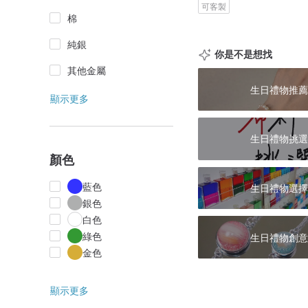
可客製
棉
純銀
你是不是想找
其他金屬
生日禮物推薦
顯示更多
生日禮物挑選
顏色
藍色
生日禮物選擇
銀色
白色
綠色
生日禮物創意
金色
顯示更多