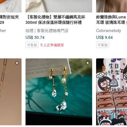
輕薄對折短夾
【客製化禮物】雙層不鏽鋼馬克杯
鈴蘭珠飾與Luna
29
300ml 保冰保溫杯環保隨行杯禮
耳環 玻璃珠耳環 
蘭 抗過敏耳針或
her
頌禮 | 客製化禮物專門店
Coloramelody
US$ 30.74
US$ 9.64
可客製
5 人正準備購買
可客製