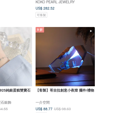
KOKO PEARL JEWELRY
US$ 282.52
可客製
9 折
925純銀蛋糕雙寶石
【客製】哥吉拉創意小夜燈 擺件/禮物
寶石銀飾
一介空間
US$ 88.77
44.55
US$ 98.63