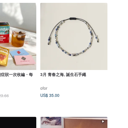
種症狀一次收編・每
3月 青春之海, 誕生石手繩
ofor
US$ 35.00
23.66