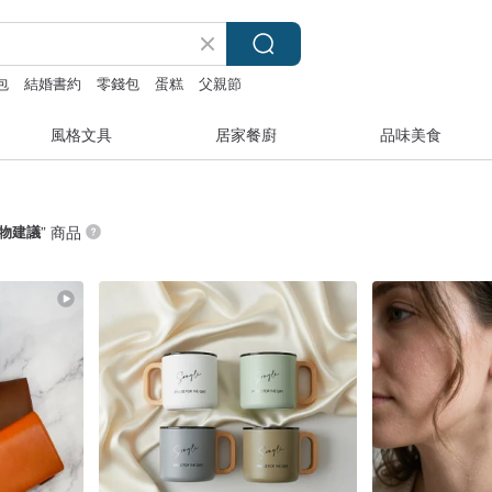
包
結婚書約
零錢包
蛋糕
父親節
風格文具
居家餐廚
品味美食
物建議
” 商品