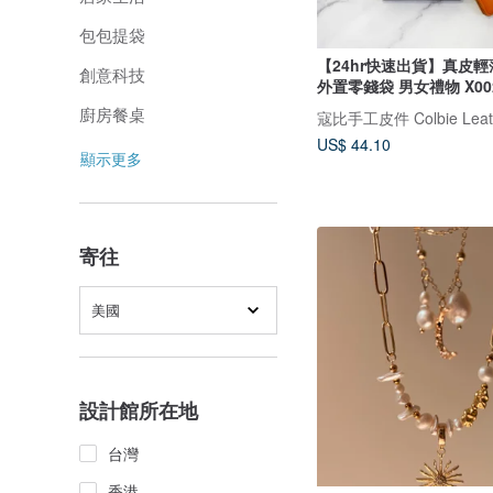
包包提袋
【24hr快速出貨】真皮
創意科技
外置零錢袋 男女禮物 X00
廚房餐桌
寇比手工皮件 Colbie Leat
US$ 44.10
顯示更多
寄往
美國
設計館所在地
台灣
香港