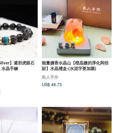
 Silver】避邪虎眼石
能量擴香水晶山【橙晶鹽的淨化與招
製 水晶手鍊
財】水晶禮盒-(水泥字要加購)
島人手作
US$ 48.73