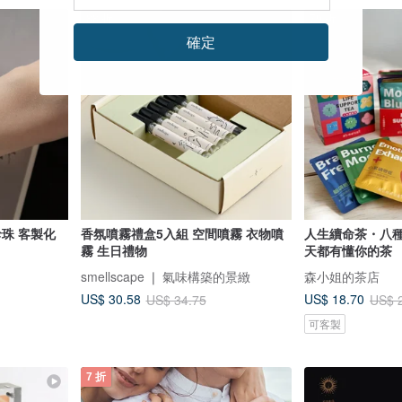
88 折
79 折
確定
珍珠 客製化
香氛噴霧禮盒5入組 空間噴霧 衣物噴
人生續命茶・八
霧 生日禮物
天都有懂你的茶
smellscape ❘ 氣味構築的景緻
森小姐的茶店
US$ 30.58
US$ 18.70
US$ 34.75
US$ 
可客製
7 折