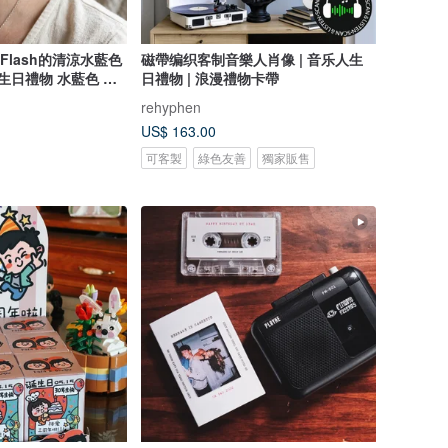
 Flash的清涼水藍色
磁帶编织客制音樂人肖像 | 音乐人生
生日禮物 水藍色 鈴
日禮物 | 浪漫禮物卡帶
耳夾更換
rehyphen
US$ 163.00
可客製
綠色友善
獨家販售