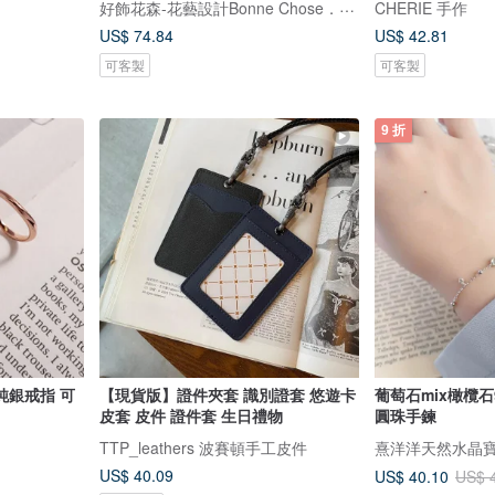
好飾花森-花藝設計Bonne Chose．Floral Art
CHERIE 手作
US$ 74.84
US$ 42.81
可客製
可客製
9 折
純銀戒指 可
【現貨版】證件夾套 識別證套 悠遊卡
葡萄石mix橄欖石
皮套 皮件 證件套 生日禮物
圓珠手鍊
TTP_leathers 波賽頓手工皮件
熹洋洋天然水晶
US$ 40.09
US$ 40.10
US$ 