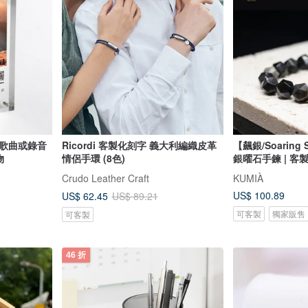
 歌曲或錄音
Ricordi 客製化刻字 義大利編織皮革
【飆銀/Soaring
物
情侶手環 (8色)
銀曜石手鍊 | 客
Crudo Leather Craft
KUMIÀ
US$ 100.89
US$ 62.45
US$ 89.21
可客製
獨家販售
可客製
46 折