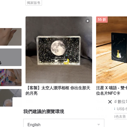
獨家販售
55 折
【客製】太空人漂浮相框 你出生那天
汪星 X 喵語 - 雙卡
的月亮
位名片NFC卡
型爵
SpiderCard 
US$ 33.41
US$ 29.66
US$ 
我們建議的瀏覽環境
可客製
獨家販售
可客製
綠色友善