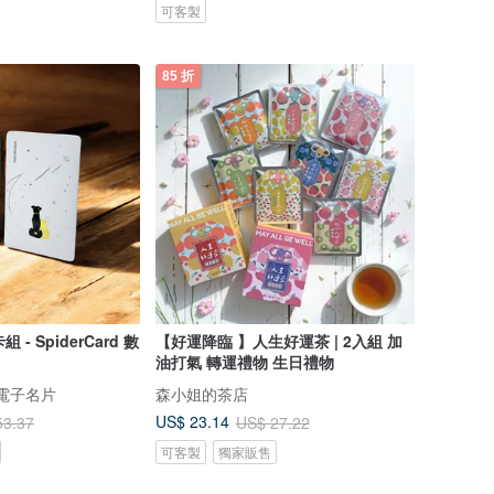
可客製
85 折
組 - SpiderCard 數
【好運降臨 】人生好運茶 | 2入組 加
油打氣 轉運禮物 生日禮物
數位電子名片
森小姐的茶店
US$ 23.14
53.37
US$ 27.22
可客製
獨家販售