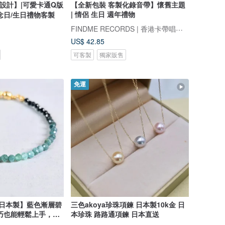
設計】|可愛卡通Q版
【全新包裝 客製化錄音帶】懷舊主題
| 情侶 生日 週年禮物
念日/生日禮物客製
FINDME RECORDS | 香港卡帶唱片生活店
US$ 42.85
可客製
獨家販售
免運
【日本製】藍色漸層碧
三色akoya珍珠項鍊 日本製10k金 日
巧也能輕鬆上手，零
本珍珠 路路通項鍊 日本直送
佩戴