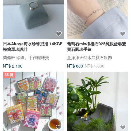
日本Akoya海水珍珠戒指 14KGF
葡萄石mix橄欖石925純銀蛋糕雙
極簡單珠設計
寶石圓珠手鍊
蘭佩軒 珍珠。手作輕珠寶
熹洋洋天然水晶寶石銀飾
NT$ 2,100
NT$ 880
NT$ 1,000
85 折