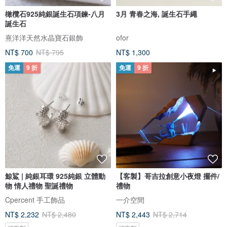
橄欖石925純銀誕生石項鍊-八月
3月 青春之海, 誕生石手繩
誕生石
熹洋洋天然水晶寶石銀飾
ofor
NT$ 700
NT$ 795
NT$ 1,300
免運
9 折
免運
9 折
鯨鯊 | 純銀耳環 925純銀 立體動
【客製】哥吉拉創意小夜燈 擺件/
物 情人禮物 聖誕禮物
禮物
Cpercent 手工飾品
一介空間
NT$ 2,232
NT$ 2,480
NT$ 2,443
NT$ 2,714