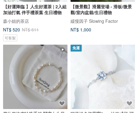
【好運降臨 】人生好運茶 | 2入組
【微景觀】滑麗登場 - 滑板/微景
加油打氣 伴手禮茶葉 生日禮物
觀/室內盆栽/生日禮物
森小姐的茶店
緩慢因子 Slowing Factor
NT$ 520
NT$ 611
NT$ 1,000
可客製
免運
簡約巴洛克珍珠手鏈 閨蜜女生日
頂級淡色海藍寶5mm純銀戒指-可
禮物
調式-3月誕生石
森情Studio
沐銀
NT$ 1,224
NT$ 1,390