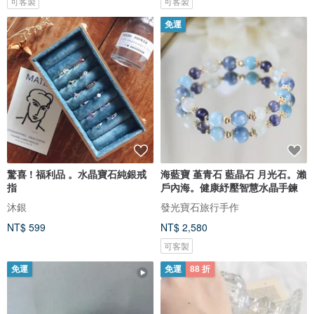
可客製
可客製
免運
驚喜 ! 福利品 。水晶寶石純銀戒
海藍寶 堇青石 藍晶石 月光石。瀨
指
戶內海。健康紓壓智慧水晶手鍊
沐銀
發光寶石旅行手作
NT$ 599
NT$ 2,580
可客製
免運
免運
88 折