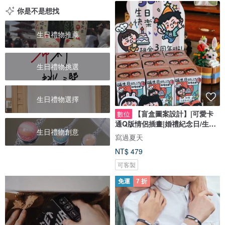
你是不是想找
生日禮物推薦
生日禮物挑選
生日禮物選擇
【盲盒圖案設計】|可愛卡
數位
通Q版情侶插畫|婚禮紀念日/生日
生日禮物創意
禮物客製
寫過夏天
NT$ 479
可客製
免運
7 折