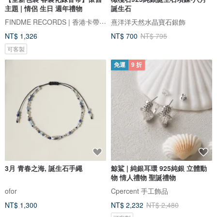
主題 | 情侶 生日 週年禮物
誕生石
FINDME RECORDS | 香港卡帶唱片生活店
熹洋洋天然水晶寶石銀飾
NT$ 1,326
NT$ 700
NT$ 795
可客製
免運
9 折
3月 青春之海, 誕生石手繩
鯨鯊 | 純銀耳環 925純銀 立體動
物 情人禮物 聖誕禮物
ofor
Cpercent 手工飾品
NT$ 1,300
NT$ 2,232
NT$ 2,480