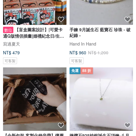
【盲盒圖案設計】|可愛卡
手鍊 9月誕生石 藍寶石 珍珠 - 破
數位
紀錄 -
通Q版情侶插畫|婚禮紀念日/生日
禮物客製
寫過夏天
Hand In Hand
NT$ 479
NT$ 960
NT$ 1,200
可客製
可客製
免運
88 折
【全新包裝 客製化錄音帶】懷舊
橄欖石925純銀誕生石項鍊-八月