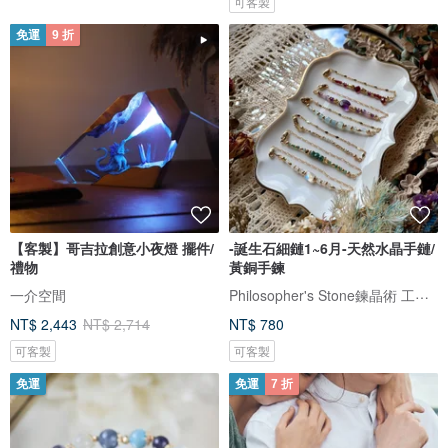
可客製
免運
9 折
【客製】哥吉拉創意小夜燈 擺件/
-誕生石細鏈1~6月-天然水晶手鏈/
禮物
黃銅手鍊
Philosopher's Stone鍊晶術 工作室
一介空間
NT$ 2,443
NT$ 2,714
NT$ 780
可客製
可客製
免運
免運
7 折