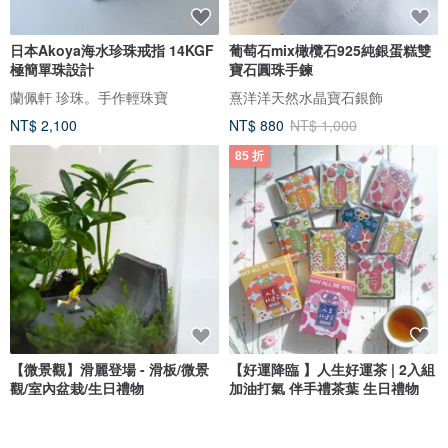
日本Akoya海水珍珠戒指 14KGF
葡萄石mix橄欖石925純銀蛋糕雙
極簡單珠設計
寶石圓珠手鍊
蘭佩軒 珍珠。手作輕珠寶
熹洋洋天然水晶寶石銀飾
NT$ 2,100
NT$ 880
NT$ 1,000
85 折
【微景觀】滑麗登場 - 滑板/微景
【好運降臨 】人生好運茶 | 2入組
觀/室內盆栽/生日禮物
加油打氣 伴手禮茶葉 生日禮物
緩慢因子 Slowing Factor
森小姐的茶店
NT$ 1,000
NT$ 520
NT$ 611