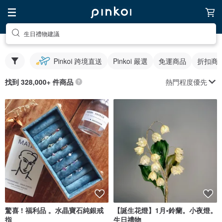
生日禮物建議
Pinkoi 跨境直送
Pinkoi 嚴選
免運商品
折扣商
熱門程度優先
找到 328,000+ 件商品
驚喜 ! 福利品 。水晶寶石純銀戒
【誕生花燈】1月•鈴蘭。小夜燈。
指
生日禮物