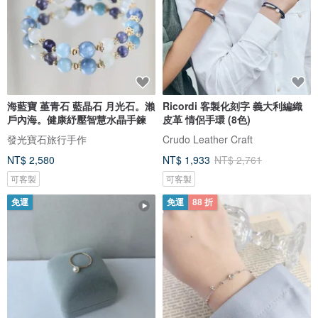
海藍寶 堇青石 藍晶石 月光石。瀨
Ricordi 客製化刻字 義大利編織
戶內海。健康紓壓智慧水晶手鍊
皮革 情侶手環 (8色)
發光寶石旅行手作
Crudo Leather Craft
NT$ 2,580
NT$ 1,933
NT$ 2,761
可客製
可客製
免運
免運
88 折