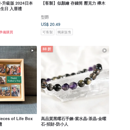
-升級版 2024日本
【客製】似顏繪 存錢筒 壓克力 櫸木
 生日 入厝禮
型爵
US$ 20.49
正準備購買
可客製
獨家販售
88 折
s of Life Box
高品質黑曜石手鍊-紫水晶-茶晶-金曜
 送禮
石-招財-防小人