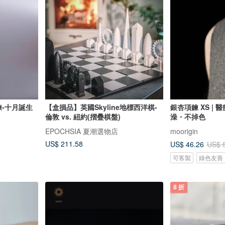
鍊-十月誕生
【盒損品】英國Skyline地標西洋棋-
銀杏項鍊 XS |
倫敦 vs. 紐約(摺疊棋盤)
澡・不掉色
EPOCHSIA 夏潮選物店
moorigin
US$ 211.58
US$ 46.26
US$ 
可客製
綠色友善
8 折