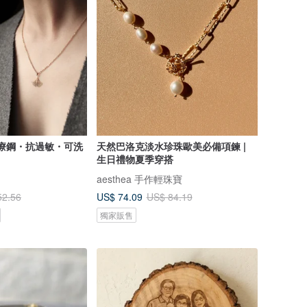
 醫療鋼・抗過敏・可洗
天然巴洛克淡水珍珠歐美必備項鍊 |
生日禮物夏季穿搭
aesthea 手作輕珠寶
US$ 74.09
52.56
US$ 84.19
獨家販售