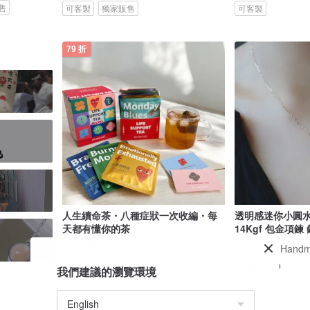
售
可客製
獨家販售
可客製
79 折
人生續命茶・八種症狀一次收編・每
透明感迷你小圓水
天都有懂你的茶
14Kgf 包金項鍊
森小姐的茶店
Joyce Wu Handm
US$ 44.10
US$ 18.70
US$ 23.66
我們建議的瀏覽環境
可客製
可客製