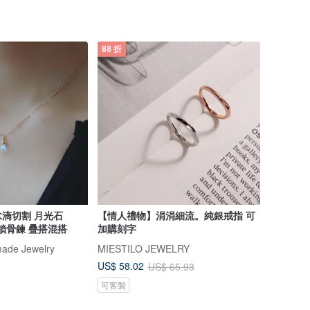
88 折
滴切割 月光石
【情人禮物】涓涓細流。純銀戒指 可
 鎖骨鍊 疊搭混搭
加購刻字
ade Jewelry
MIESTILO JEWELRY
US$ 58.02
US$ 65.93
可客製