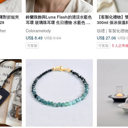
輕薄對折短夾
鈴蘭珠飾與Luna Flash的清涼水藍色
【客製化禮物】
29
耳環 玻璃珠耳環 生日禮物 水藍色 鈴
300ml 保冰保
蘭 抗過敏耳針或耳夾更換
her
Coloramelody
頌禮 | 客製化禮
US$ 8.49
US$ 27.06
US$ 9.64
US$ 
可客製
可客製
5 人正準