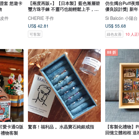
證套 悠遊卡
【兩度再販×】【日本製】藍色漸層碧
仿生燭台Puff夜燈
物
璽方珠手鍊 不靈巧也能輕鬆上手，零
優良設計獎| 新年
壓力一觸即成式佩戴
工皮件
CHERIE 手作
Si Balcón 小陽台
US$ 42.81
US$ 55.68
可客製
綠色友善
10 人
88 折
可愛卡通Q版
驚喜 ! 福利品 。水晶寶石純銀戒指
【客製化禮物】Piece
回憶立體相框
日禮物客製