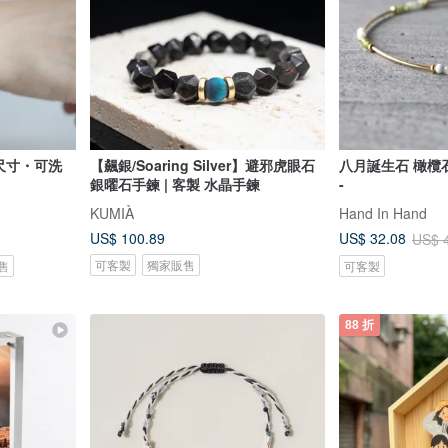
化尺寸・可洗
【飆銀/Soaring Silver】避邪虎眼石
八月誕生石 橄欖石
銀曜石手鍊 | 客製 水晶手鍊
-
KUMIÀ
Hand In Hand
US$ 100.89
US$ 32.08
US$ 
可客製
獨家販售
售
可客製
88 折