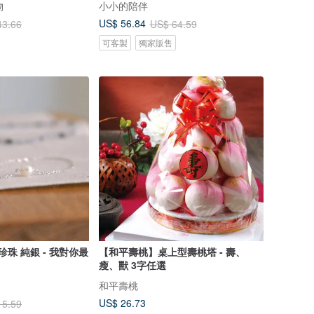
物
小小的陪伴
US$ 56.84
43.66
US$ 64.59
可客製
獨家販售
珍珠 純銀 - 我對你最
【和平壽桃】桌上型壽桃塔 - 壽、
瘦、獸 3字任選
和平壽桃
US$ 26.73
15.59