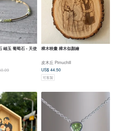
 岫玉 葡萄石 - 天使
樟木映畫 樟木似顏繪
皮木丘 Pimuchill
US$ 44.50
40.09
可客製