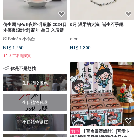
仿生燭台Puff夜燈-升級版 2024日
6月 温柔的大海, 誕生石手繩
本優良設計獎| 新年 生日 入厝禮
Si Balcón 小陽台
ofor
NT$ 1,250
NT$ 1,300
10 人正準備購買
你是不是想找
生日禮物推薦
生日禮物挑選
生日禮物選擇
【盲盒圖案設計】|可愛卡
數位
通Q版情侶插畫|婚禮紀念日/生日