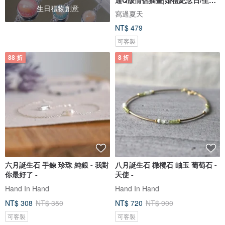
生日禮物創意
禮物客製
寫過夏天
NT$ 479
可客製
88 折
8 折
六月誕生石 手鍊 珍珠 純銀 - 我對
八月誕生石 橄欖石 岫玉 葡萄石 -
你最好了 -
天使 -
Hand In Hand
Hand In Hand
NT$ 308
NT$ 350
NT$ 720
NT$ 900
可客製
可客製