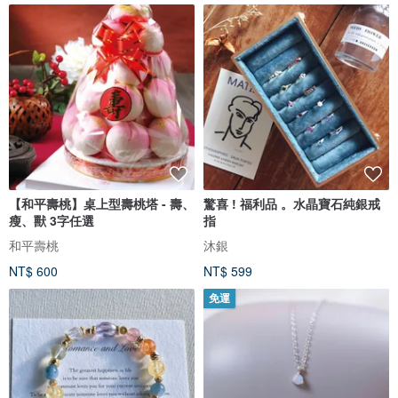
【和平壽桃】桌上型壽桃塔 - 壽、
驚喜 ! 福利品 。水晶寶石純銀戒
瘦、獸 3字任選
指
和平壽桃
沐銀
NT$ 600
NT$ 599
免運