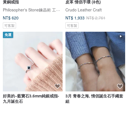
黃銅戒指
皮革 情侶手環 (8色)
Philosopher's Stone鍊晶術 工作室
Crudo Leather Craft
NT$ 620
NT$ 1,933
NT$ 2,761
可客製
可客製
免運
好美的~藍寶石3.6mm純銀戒指-
3月 青春之海, 情侶誕生石手繩套
九月誕生石
組
沐銀
ofor
NT$ 1,180
NT$ 2,489