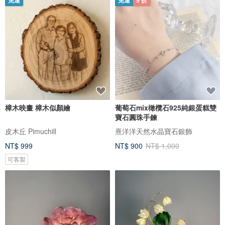
免運
免運
9 折
樟木映畫 樟木似顏繪
葡萄石mix橄欖石925純銀蛋糕雙
寶石圓珠手鍊
皮木丘 Pimuchill
熹洋洋天然水晶寶石銀飾
NT$ 999
NT$ 900
NT$ 1,000
可客製