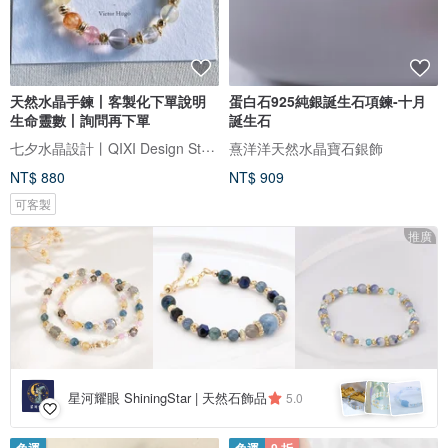
天然水晶手鍊丨客製化下單說明
蛋白石925純銀誕生石項鍊-十月
生命靈數丨詢問再下單
誕生石
七夕水晶設計丨QIXI Design Studio
熹洋洋天然水晶寶石銀飾
NT$ 880
NT$ 909
可客製
推廣
星河耀眼 ShiningStar | 天然石飾品
5.0