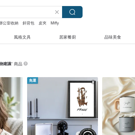
辦公室收納
斜背包
皮夾
Miffy
風格文具
居家餐廚
品味美食
物建議
” 商品
免運