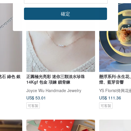
確定
然石 綠色 銀
正圓極光亮彩 迷你三顆淡水珍珠
懸浮系列-永生花
14Kgf 包金 項鍊 鎖骨鍊
燈、藍芽音響
Joyce Wu Handmade Jewelry
YS Florist倚興
US$ 53.01
US$ 111.36
可客製
可客製