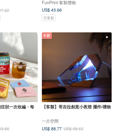
FunPrint 客製禮物
US$ 43.66
27.22
可客製
9 折
種症狀一次收編・每
【客製】哥吉拉創意小夜燈 擺件/禮物
一介空間
US$ 88.77
23.66
US$ 98.63