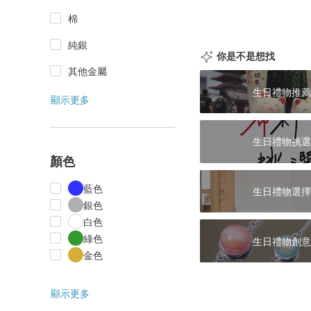
棉
純銀
你是不是想找
其他金屬
生日禮物推薦
顯示更多
生日禮物挑選
顏色
藍色
生日禮物選擇
銀色
白色
綠色
生日禮物創意
金色
顯示更多