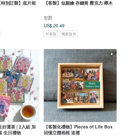
【特別訂製】底片相
【客製】似顏繪 存錢筒 壓克力 櫸木
型爵
US$ 20.49
可客製
獨家販售
好運茶 | 2入組 加
【客製化禮物】Pieces of Life Box
葉 生日禮物
回憶立體相框 送禮