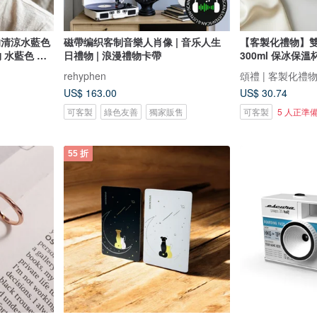
h的清涼水藍色
磁帶编织客制音樂人肖像 | 音乐人生
【客製化禮物】
 水藍色 鈴
日禮物 | 浪漫禮物卡帶
300ml 保冰保
rehyphen
頌禮 | 客製化禮
US$ 163.00
US$ 30.74
可客製
綠色友善
獨家販售
可客製
5 人正準
55 折