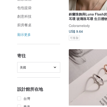
包包提袋
鈴蘭珠飾與Luna Flas
創意科技
耳環 玻璃珠耳環 生日禮物
蘭 抗過敏耳針或耳夾更換
廚房餐桌
Coloramelody
US$ 9.64
顯示更多
可客製
寄往
美國
設計館所在地
台灣
香港