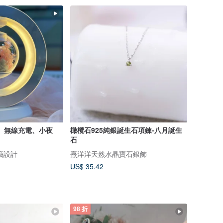
、無線充電、小夜
橄欖石925純銀誕生石項鍊-八月誕生
石
花藝設計
熹洋洋天然水晶寶石銀飾
US$ 35.42
98 折