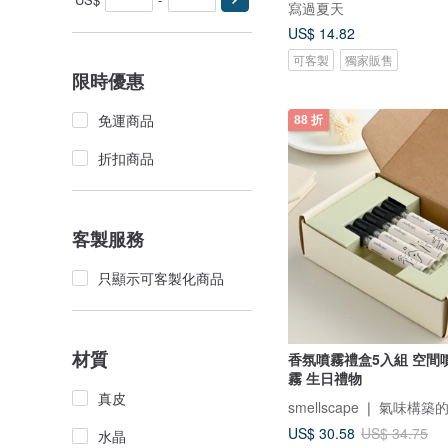
寫過夏天
US$ 14.82
可客製
獨家販售
限時優惠
免運商品
88 折
折扣商品
客製服務
只顯示可客製化商品
材質
香氛噴霧禮盒5入組 空間
霧 生日禮物
真皮
smellscape ❘ 氣味構
US$ 30.58
US$ 34.75
水晶