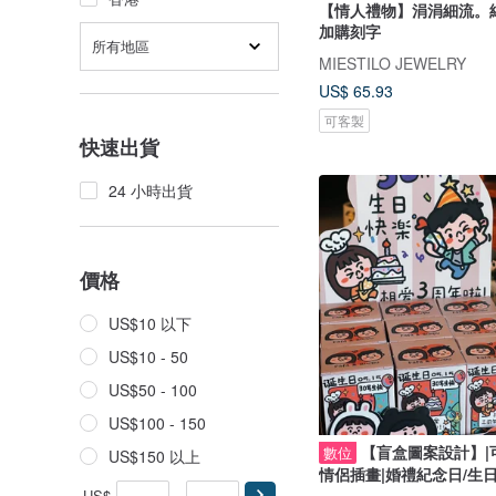
【情人禮物】涓涓細流。
加購刻字
所有地區
MIESTILO JEWELRY
US$ 65.93
可客製
快速出貨
24 小時出貨
價格
US$10 以下
US$10 - 50
US$50 - 100
US$100 - 150
【盲盒圖案設計】|
數位
US$150 以上
情侶插畫|婚禮紀念日/生
US$
-