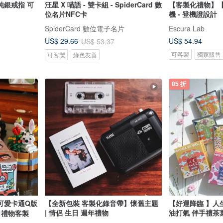
純銀戒指 可
汪星 X 喵語 - 雙卡組 - SpiderCard 數
【客製化禮物】
位名片NFC卡
機 - 登機證設計
SpiderCard 數位電子名片
Escura Lab
US$ 54.94
US$ 29.66
US$ 53.37
可客製
獨家販售
可客製
綠色友善
85 折
可愛卡通Q版
【全新包裝 客製化錄音帶】懷舊主題
【好運降臨 】人生
| 情侶 生日 週年禮物
油打氣 伴手禮茶
日禮物客製