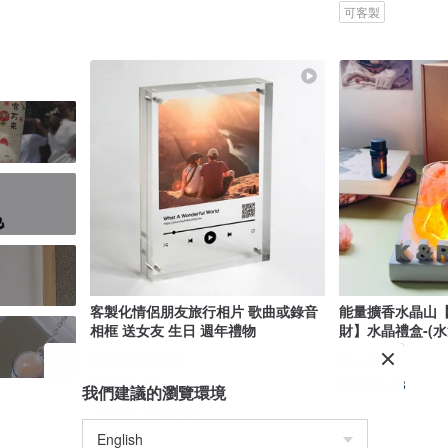
可客製
客製化情侶朋友旅行相片 歌曲或錄音
能量擴香水晶山
相框 送女友 生日 週年禮物
財】水晶禮盒-(
IGREAN艾綠繪
島人手作
US$ 30.12
US$ 48.73
我們建議的瀏覽環境
可客製
綠色友善