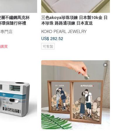
雙層不鏽鋼馬克杯
三色akoya珍珠項鍊 日本製10k金 日
溫杯環保隨行杯禮
本珍珠 路路通項鍊 日本直送
物專門店
KOKO PEARL JEWELRY
US$ 282.52
備購買
可客製