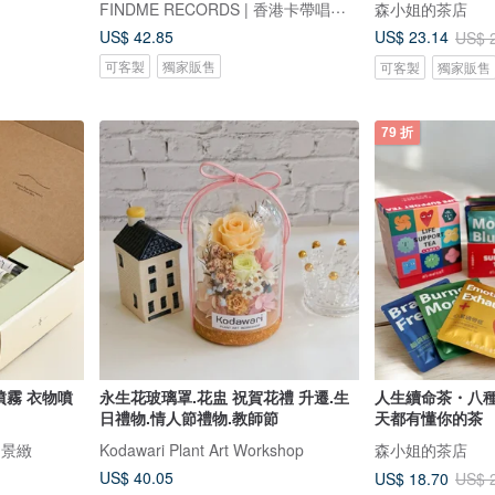
FINDME RECORDS | 香港卡帶唱片生活店
森小姐的茶店
US$ 42.85
US$ 23.14
US$ 
可客製
獨家販售
可客製
獨家販售
79 折
噴霧 衣物噴
永生花玻璃罩.花盅 祝賀花禮 升遷.生
人生續命茶・八
日禮物.情人節禮物.教師節
天都有懂你的茶
築的景緻
Kodawari Plant Art Workshop
森小姐的茶店
US$ 40.05
US$ 18.70
US$ 