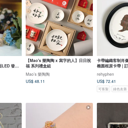
【Mao's 樂陶陶 x 寫字的人】日日祝
卡帶編織客制肖像 
版面LED 發光
福 系列禮盒組
椭圆框原卡帶 | 
Mao’s 樂陶陶
rehyphen
US$ 48.11
US$ 72.41
可客製
綠色友善