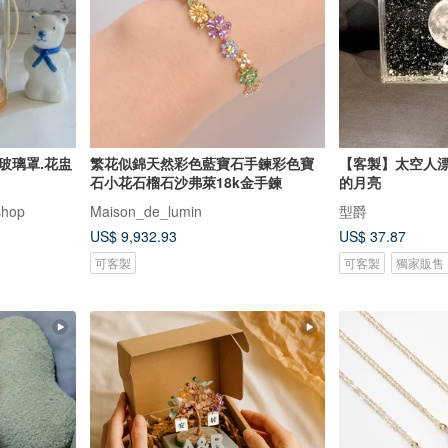
玻璃罩.花盅
繁花似錦天然彩色藍寶石手鍊彩色寶
【客製】太空人漂
石小花石榴石沙弗萊18k金手鍊
的月亮
shop
Maison_de_lumin
型爵
US$ 9,932.93
US$ 37.87
可客製
可客製
獨家販售