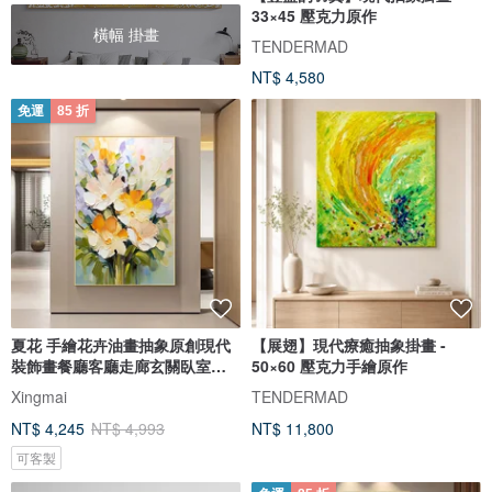
33×45 壓克力原作
橫幅 掛畫
TENDERMAD
NT$ 4,580
免運
85 折
夏花 手繪花卉油畫抽象原創現代
【展翅】現代療癒抽象掛畫 -
裝飾畫餐廳客廳走廊玄關臥室掛
50×60 壓克力手繪原作
畫
Xingmai
TENDERMAD
NT$ 4,245
NT$ 4,993
NT$ 11,800
可客製