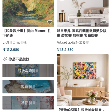
【印象派掛畫】莫內 Monet: 往
旭日東昇-陳武西藝術微噴數位版
下的路
畫 裝飾畫 無框畫 客廳掛畫
LIGHTO 光印樣
Art,set go藝起出發吧
NT$ 2,980
NT$ 2,330
你是不是想找
現代客廳掛畫
客廳 掛畫
基督 掛畫
【豐盈的羽翼】現代抽象掛畫 -