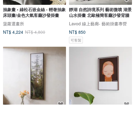
抽象畫 • 綠松石嵌金絲 - 輕奢抽象
靜湖 自然詩境系列 藝術微噴 湖景
床頭畫/金色大氣客廳沙發掛畫
山水掛畫 北歐極簡客廳沙發背牆
菠蘿選畫所
Lavod 線上藝廊- 藝術掛畫專營
NT$ 4,224
NT$ 4,800
NT$ 850
可客製
【攝影掛畫】79.1公尺高-桃山神
【原版】奈良美智.B3 Dead of
木 | TreePorjects
Night
LIGHTO 光印樣
LIGHTO 光印樣