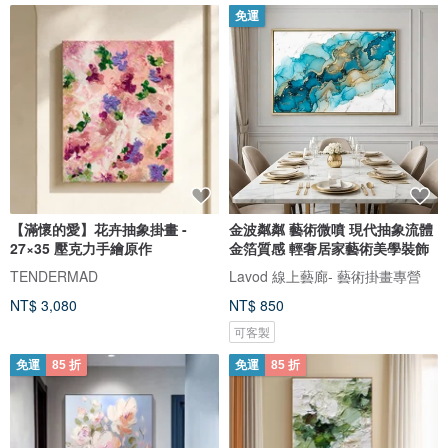
免運
【滿懷的愛】花卉抽象掛畫 -
金波粼粼 藝術微噴 現代抽象流體
27×35 壓克力手繪原作
金箔質感 輕奢居家藝術美學裝飾
TENDERMAD
Lavod 線上藝廊- 藝術掛畫專營
NT$ 3,080
NT$ 850
可客製
免運
85 折
免運
85 折