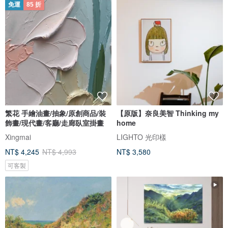
免運
85 折
繁花 手繪油畫/抽象/原創商品/裝
【原版】奈良美智 Thinking my
飾畫/現代畫/客廳/走廊臥室掛畫
home
Xingmai
LIGHTO 光印樣
NT$ 4,245
NT$ 4,993
NT$ 3,580
可客製