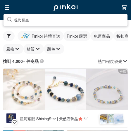
現代 掛畫
Pinkoi 跨境直送
Pinkoi 嚴選
免運商品
折扣商
風格
材質
顏色
熱門程度優先
找到 4,000+ 件商品
推廣
星河耀眼 ShiningStar | 天然石飾品
5.0