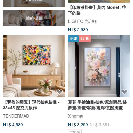
【印象派掛畫】莫內 Monet: 往
下的路
簡約掛畫
LIGHTO 光印樣
NT$ 2,980
免運
85 折
【豐盈的羽翼】現代抽象掛畫 -
夏花 手繪油畫/抽象/原創商品/裝
33×45 壓克力原作
飾畫/掛畫/客廳/走廊/玄關掛畫
TENDERMAD
Xingmai
NT$ 4,580
NT$ 3,299
NT$ 3,881
可客製