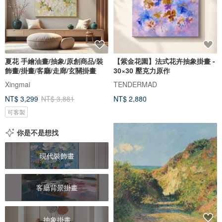
夏花 手繪油畫/抽象/原創商品/裝
【紫金花園】法式花卉抽象掛畫 -
飾畫/掛畫/客廳/走廊/玄關掛畫
30×30 壓克力原作
Xingmai
TENDERMAD
NT$ 3,299
NT$ 3,881
NT$ 2,880
可客製
你是不是想找
現代裝飾畫
客廳背景掛畫
抽象掛畫