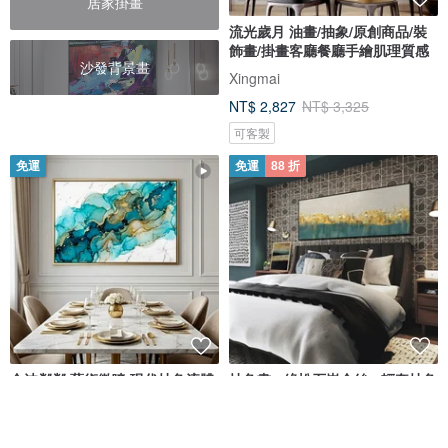
居家掛畫
流光歲月 油畫/抽象/原創商品/裝
飾畫/掛畫客廳餐廳手繪肌理質感
沙發背景畫
Xingmai
NT$ 2,827
NT$ 3,325
可客製
免運
免運
88 折
金波粼粼 藝術微噴 現代抽象流體
抽象畫 • 綠松石嵌金絲 - 輕奢抽象
金箔質感 輕奢居家藝術美學裝飾
床頭畫/金色大氣客廳沙發掛畫
Lavod 線上藝廊- 藝術掛畫專營
菠蘿選畫所