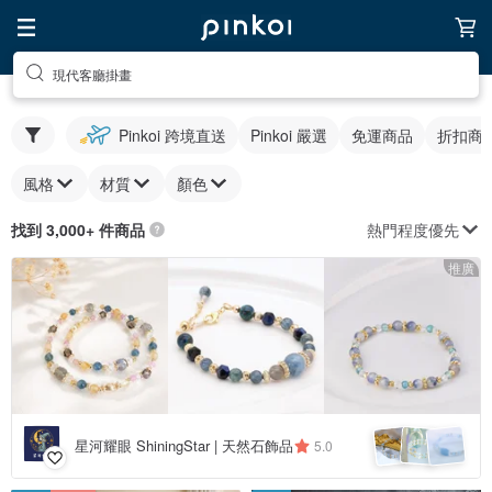
現代客廳掛畫
Pinkoi 跨境直送
Pinkoi 嚴選
免運商品
折扣商
風格
材質
顏色
熱門程度優先
找到 3,000+ 件商品
推廣
星河耀眼 ShiningStar | 天然石飾品
5.0