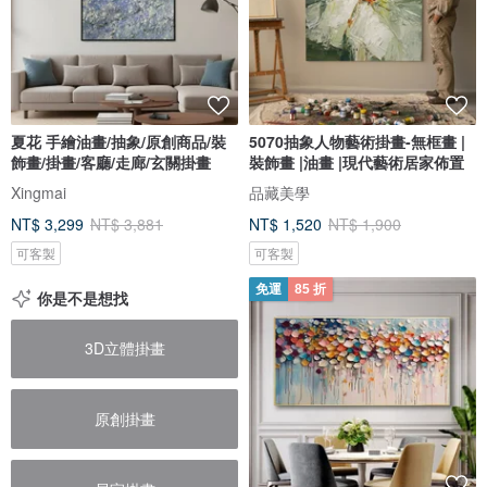
夏花 手繪油畫/抽象/原創商品/裝
5070抽象人物藝術掛畫-無框畫 |
飾畫/掛畫/客廳/走廊/玄關掛畫
裝飾畫 |油畫 |現代藝術居家佈置
Xingmai
品藏美學
NT$ 3,299
NT$ 3,881
NT$ 1,520
NT$ 1,900
可客製
可客製
免運
85 折
你是不是想找
3D立體掛畫
原創掛畫