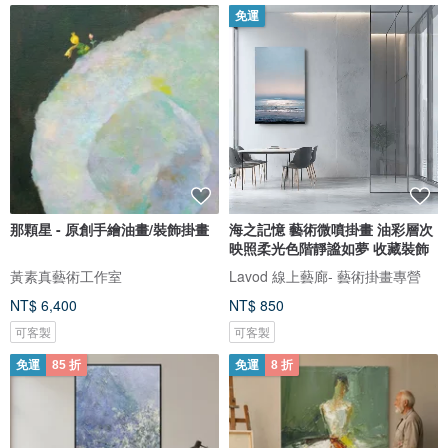
免運
那顆星 - 原創手繪油畫/裝飾掛畫
海之記憶 藝術微噴掛畫 油彩層次
映照柔光色階靜謐如夢 收藏裝飾
黃素真藝術工作室
Lavod 線上藝廊- 藝術掛畫專營
NT$ 6,400
NT$ 850
可客製
可客製
免運
85 折
免運
8 折