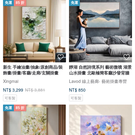
免運
85 折
免運
新生 手繪油畫/抽象/原創商品/裝
靜湖 自然詩境系列 藝術微噴 湖景
飾畫/掛畫/客廳/走廊/玄關掛畫
山水掛畫 北歐極簡客廳沙發背牆
Xingmai
Lavod 線上藝廊- 藝術掛畫專營
NT$ 3,299
NT$ 3,881
NT$ 850
可客製
可客製
免運
85 折