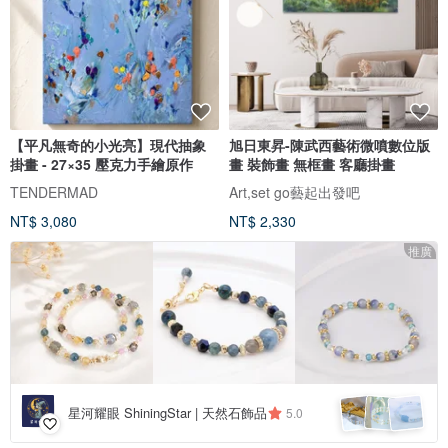
【平凡無奇的小光亮】現代抽象
旭日東昇-陳武西藝術微噴數位版
掛畫 - 27×35 壓克力手繪原作
畫 裝飾畫 無框畫 客廳掛畫
TENDERMAD
Art,set go藝起出發吧
NT$ 3,080
NT$ 2,330
推廣
星河耀眼 ShiningStar | 天然石飾品
5.0