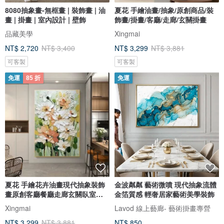
8080抽象畫-無框畫 | 裝飾畫 | 油
夏花 手繪油畫/抽象/原創商品/裝
畫 | 掛畫 | 室內設計 | 壁飾
飾畫/掛畫/客廳/走廊/玄關掛畫
品藏美學
Xingmai
NT$ 2,720
NT$ 3,400
NT$ 3,299
NT$ 3,881
可客製
可客製
免運
85 折
免運
夏花 手繪花卉油畫現代抽象裝飾
金波粼粼 藝術微噴 現代抽象流體
畫原創客廳餐廳走廊玄關臥室掛
金箔質感 輕奢居家藝術美學裝飾
畫
Xingmai
Lavod 線上藝廊- 藝術掛畫專營
NT$ 3,299
NT$ 3,881
NT$ 850