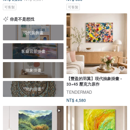
可客製
可客製
你是不是想找
現代裝飾畫
客廳背景掛畫
抽象掛畫
【豐盈的羽翼】現代抽象掛畫 -
33×45 壓克力原作
簡約掛畫
TENDERMAD
NT$ 4,580