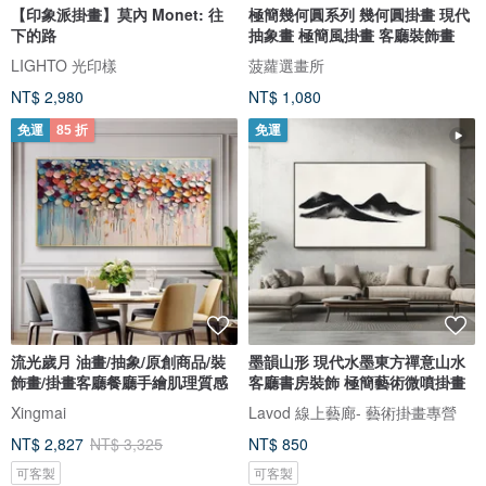
【印象派掛畫】莫內 Monet: 往
極簡幾何圓系列 幾何圓掛畫 現代
下的路
抽象畫 極簡風掛畫 客廳裝飾畫
LIGHTO 光印樣
菠蘿選畫所
NT$ 2,980
NT$ 1,080
免運
85 折
免運
流光歲月 油畫/抽象/原創商品/裝
墨韻山形 現代水墨東方禪意山水
飾畫/掛畫客廳餐廳手繪肌理質感
客廳書房裝飾 極簡藝術微噴掛畫
Xingmai
Lavod 線上藝廊- 藝術掛畫專營
NT$ 2,827
NT$ 3,325
NT$ 850
可客製
可客製