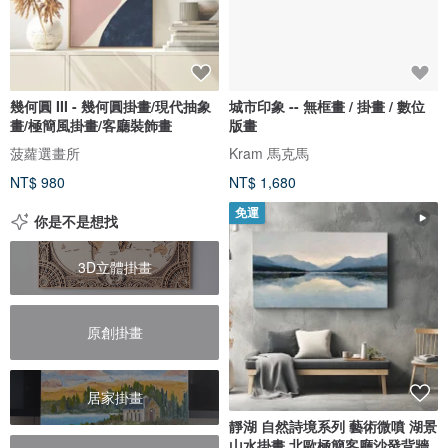
幾何圓 III - 幾何圓掛畫/現代抽象
城市印象 -- 無框畫 / 掛畫 / 數位
畫/極簡風掛畫/客廳裝飾畫
版畫
菠蘿選畫所
Kram 馬克馬
NT$ 980
NT$ 1,680
免運
你是不是想找
3D立體掛畫
原創掛畫
居家掛畫
靜湖 自然詩境系列 藝術微噴 湖景
山水掛畫 北歐極簡客廳沙發背牆