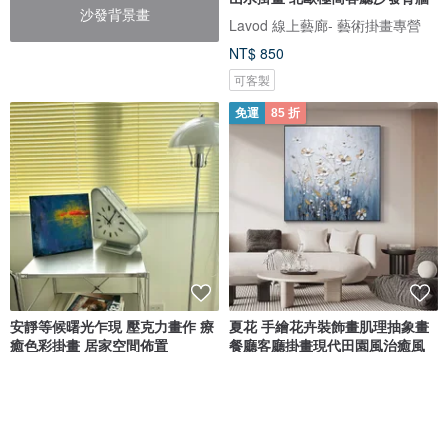
沙發背景畫
Lavod 線上藝廊- 藝術掛畫專營
NT$ 850
可客製
免運
85 折
安靜等候曙光乍現 壓克力畫作 療
夏花 手繪花卉裝飾畫肌理抽象畫
癒色彩掛畫 居家空間佈置
餐廳客廳掛畫現代田園風治癒風
Lulu 繪生活
Xingmai
NT$ 2,800
NT$ 3,299
NT$ 3,881
可客製