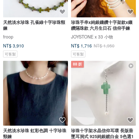
天然淡水珍珠 孔雀綠十字珍珠頸
珍珠手串x純銀鑲鑽十字架款x鑲
鍊
鑽隔珠款 六月生日石 信仰手鍊
froop
JOYSTONE x 33 小物
NT$ 3,910
NT$ 1,716
NT$ 1,950
可客製
可客製
88 折
天然淡水珍珠 虹彩色調 十字珍珠
珍珠十字架水晶信仰耳環 長版垂
頸鍊
墜耳洞式 925純銀鍍白金 5色選1