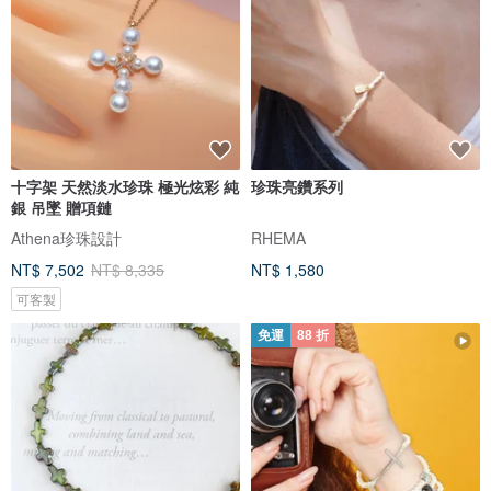
十字架 天然淡水珍珠 極光炫彩 純
珍珠亮鑽系列
銀 吊墜 贈項鏈
Athena珍珠設計
RHEMA
NT$ 7,502
NT$ 8,335
NT$ 1,580
可客製
免運
88 折