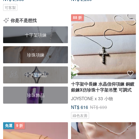
可客製
88 折
你是不是想找
十字架項鍊
珍珠項鍊
十字架飾品
十字架中長鍊 水晶信仰項鍊 銅鍍
銀鍊X仿珍珠十字架吊墜 可調式
珍珠飾品
JOYSTONE x 33 小物
NT$ 616
NT$ 699
綠色友善
免運
9 折