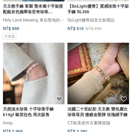
天主教手鍊 客製 聖本篤十字架搭
【SoLight鹽青】質感珍珠十字架
配銀灰色施華洛世奇珍珠
手鍊 SL356
8250052
Holy Land blessing 來自聖地的祝福
SoLight鹽青福音文創禮品
NT$ 899
NT$ 616
NT$ 699
可客製
天然淡水珍珠 十字珍珠手鍊
法國二十世紀初 天主教 雙色層次
k14gf 歐若拉色 再次販售
珍珠母貝 微鍍金聖牌 玫瑰經手鍊
froop
CT歐美老件古董雜貨舖
NT$ 2,968
NT$ 2,280