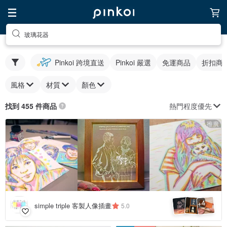
玻璃花器
Pinkoi 跨境直送
Pinkoi 嚴選
免運商品
折扣商
風格
材質
顏色
熱門程度優先
找到 455 件商品
推廣
4
+
simple triple 客製人像插畫
5.0