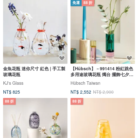
免運
88 折
金魚花瓶 迷你尺寸 紅色 | 手工製
【Hübsch】－991414 粉紅跳色
玻璃花瓶
多用途玻璃花瓶 燭台 擺飾七夕禮
物
KJ's Glass
Hübsch Taiwan
NT$ 825
NT$ 2,552
NT$ 2,900
88 折
88 折