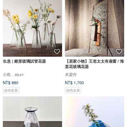
生息 | 錐形玻璃試管花器
【居家小物】王老太太有扇窗 / 海
棠花玻璃花器
小島．ɪsʟᴇᴛ
木梁作
NT$ 880
NT$ 1,700
綠色友善
綠色友善