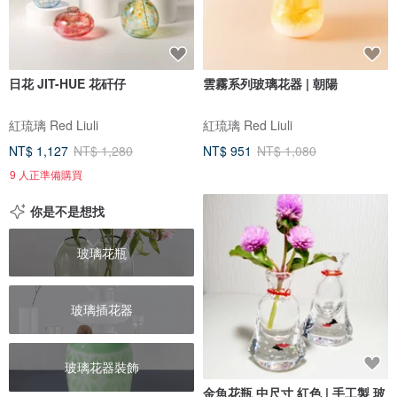
日花 JIT-HUE 花矸仔
雲霧系列玻璃花器 | 朝陽
紅琉璃 Red Liuli
紅琉璃 Red Liuli
NT$ 1,127
NT$ 1,280
NT$ 951
NT$ 1,080
9 人正準備購買
你是不是想找
玻璃花瓶
玻璃插花器
玻璃花器裝飾
金魚花瓶 中尺寸 紅色 | 手工製 玻