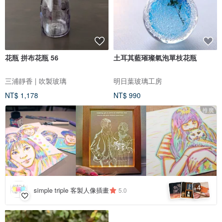
花瓶 拼布花瓶 56
土耳其藍璀璨氣泡單枝花瓶
三浦靜香 | 吹製玻璃
明日葉玻璃工房
NT$ 1,178
NT$ 990
推廣
4
+
simple triple 客製人像插畫
5.0