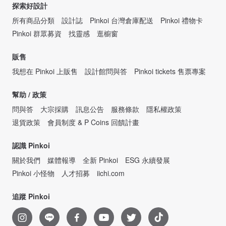
探索好設計
所有商品分類
設計誌
Pinkoi 台灣倉庫配送
Pinkoi 禮物卡
Pinkoi 群眾募資
找靈感
逛櫥窗
販售
我想在 Pinkoi 上販售
設計館問與答
Pinkoi tickets 售票專案
幫助 / 政策
問與答
大宗採購
訊息公告
服務條款
隱私權政策
退貨政策
會員制度 & P Coins 回饋計畫
認識 Pinkoi
關於我們
媒體報導
全新 Pinkoi
ESG 永續發展
Pinkoi 小怪物
人才招募
iichi.com
追蹤 Pinkoi