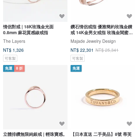
情侶對戒 | 18K玫瑰金光面
鑽石情侶戒指 優雅簡約玫瑰金鑚
0.8mm 麻花質感線戒指
戒 14K金男女戒指 玫瑰金閨蜜對
戒
The Layers
Majade Jewelry Design
NT$ 1,326
NT$ 22,301
NT$ 25,341
可客製
可客製
免運
8 折
免運
立體排鑽無限純銀戒 | 輕珠寶感。
【日本直送 二手美品】8號 蒂芙