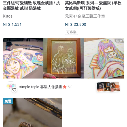
三件組/可愛細緻 玫瑰金戒指 / 抗
莫比烏斯環 系列— 愛無限 (單枚
金屬過敏 戒指 防過敏
女戒價)(可訂製對戒)
Kiitos
元素47金屬工藝工作室
NT$ 1,531
NT$ 23,800
可客製
推廣
4
+
simple triple 客製人像插畫
5.0
免運