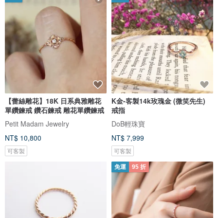
【蕾絲雕花】18K 日系典雅雕花
K金-客製14k玫瑰金 (微笑先生)
單鑽鍊戒 鑽石鍊戒 雕花單鑽鍊戒
戒指
Petit Madam Jewelry
DoB輕珠寶
NT$ 10,800
NT$ 7,999
可客製
可客製
免運
95 折