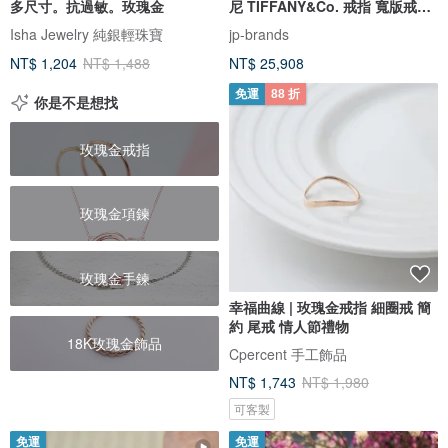
多尺寸。抗過敏。玫瑰金
尼 TIFFANY&Co. 戒指 寬版戒指
K18玫瑰金 精品珠寶
Isha Jewelry 純銀輕珠寶
jp-brands
NT$ 1,204
NT$ 1,488
NT$ 25,908
免運
88 折
你是不是想找
玫瑰金戒指
玫瑰金項鍊
玫瑰金手鍊
幸福曲線 | 玫瑰金戒指 細圈戒 簡
約 尾戒 情人節禮物
18K玫瑰金飾品
Cpercent 手工飾品
NT$ 1,743
NT$ 1,980
可客製
免運
免運