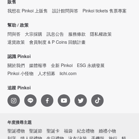
販售
我想在 Pinkoi 上販售
設計館問與答
Pinkoi tickets 售票專案
幫助 / 政策
問與答
大宗採購
訊息公告
服務條款
隱私權政策
退貨政策
會員制度 & P Coins 回饋計畫
認識 Pinkoi
關於我們
媒體報導
全新 Pinkoi
ESG 永續發展
Pinkoi 小怪物
人才招募
iichi.com
追蹤 Pinkoi
年度搜尋主題
聖誕禮物
聖誕節
聖誕卡
福袋
紀念禮物
婚禮小物
刻字
情人節禮物
生日禮物
泳衣/泳裝
手機殼
旅行
貓