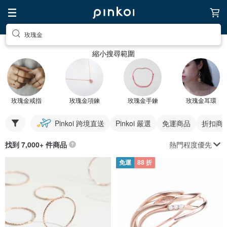
玫瑰金
縮小搜尋範圍
玫瑰金戒指
玫瑰金項鍊
玫瑰金手鍊
玫瑰金耳環
Pinkoi 跨境直送
Pinkoi 嚴選
免運商品
折扣商
熱門程度優先
找到 7,000+ 件商品
免運
88 折