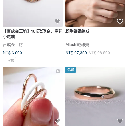
【言成金工坊】18K玫瑰金。麻花
粉剛鑲鑽線戒
小尾戒
言成金工坊
Miashi輕珠寶
NT$ 6,000
NT$ 27,360
NT$ 28,800
可客製
免運