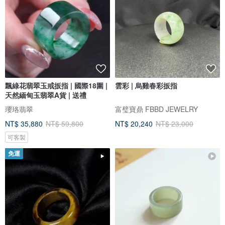
飄綠花翡翠玉戒扳指 | 國際18圍 |
雲彩 | 烏雞春彩扳指
天然緬甸玉翡翠A貨 | 送禮
瓔珞翡翠
富璧寶鼎 FBBD JEWELRY
NT$ 35,880
NT$ 59,800
NT$ 20,240
NT$ 23,000
可客製
免運