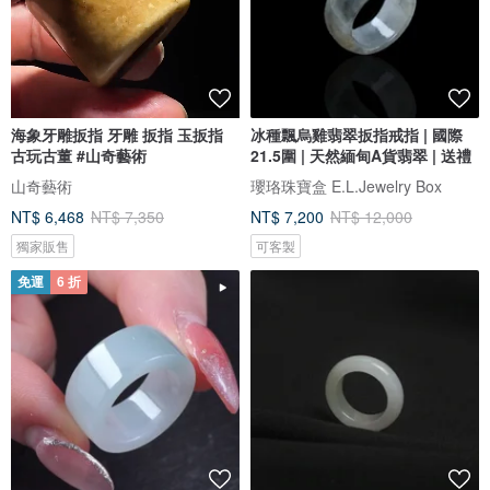
海象牙雕扳指 牙雕 扳指 玉扳指
冰種飄烏雞翡翠扳指戒指 | 國際
古玩古董 #山奇藝術
21.5圍 | 天然緬甸A貨翡翠 | 送禮
山奇藝術
瓔珞珠寶盒 E.L.Jewelry Box
NT$ 6,468
NT$ 7,350
NT$ 7,200
NT$ 12,000
獨家販售
可客製
免運
6 折