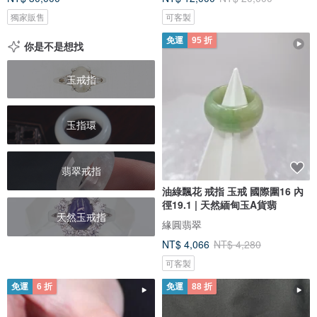
獨家販售
可客製
免運
95 折
你是不是想找
玉戒指
玉指環
翡翠戒指
油綠飄花 戒指 玉戒 國際圍16 內
徑19.1 | 天然緬甸玉A貨翡
天然玉戒指
緣圓翡翠
NT$ 4,066
NT$ 4,280
可客製
免運
6 折
免運
88 折