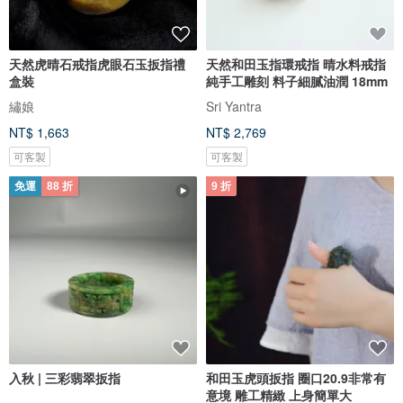
天然虎晴石戒指虎眼石玉扳指禮
天然和田玉指環戒指 晴水料戒指
盒裝
純手工雕刻 料子細膩油潤 18mm
繡娘
Sri Yantra
NT$ 1,663
NT$ 2,769
可客製
可客製
免運
88 折
9 折
入秋 | 三彩翡翠扳指
和田玉虎頭扳指 圈口20.9非常有
意境 雕工精緻 上身簡單大