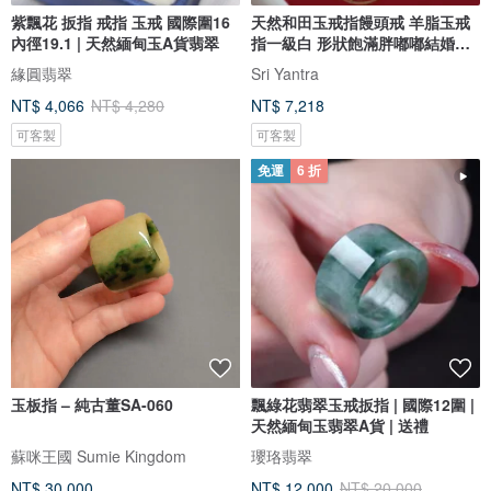
紫飄花 扳指 戒指 玉戒 國際圍16
天然和田玉戒指饅頭戒 羊脂玉戒
內徑19.1 | 天然緬甸玉A貨翡翠
指一級白 形狀飽滿胖嘟嘟結婚禮
物
緣圓翡翠
Sri Yantra
NT$ 4,066
NT$ 4,280
NT$ 7,218
可客製
可客製
免運
6 折
玉板指 – 純古董SA-060
飄綠花翡翠玉戒扳指 | 國際12圍 |
天然緬甸玉翡翠A貨 | 送禮
蘇咪王國 Sumie Kingdom
瓔珞翡翠
NT$ 30,000
NT$ 12,000
NT$ 20,000