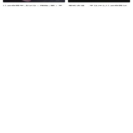
冰種翡翠玉戒扳指 | 國際9圍 | 天
優雅浪漫 x 天然緬甸冰種翡翠扳
然緬甸玉翡翠A貨 | 送禮
指 l 天然翡翠 l 戒指
瓔珞翡翠
瑾榛松榕
NT$ 29,880
NT$ 49,800
NT$ 7,800
可客製
可客製
免運
頂級黑瑪瑙 玉瓍 戒環 招財 去負
天然和田玉戒指指環 六字真言戒
能量 事業成功 耳環 單品 禮物
指 玉質細膩 純手工精雕 直徑
18mm
LINFINITY 大千設計無限創藝
Sri Yantra