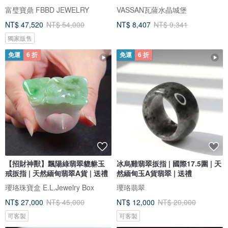
富璧寶鼎 FBBD JEWELRY
VASSAN瓦薩水晶城堡
NT$ 47,520
NT$ 54,000
NT$ 8,407
NT$ 9,341
獨家販售
免運
6 折
免運
6 折
【招財神獸】飄陽綠翡翠貔貅玉
冰烏雞翡翠扳指 | 國際17.5圍 | 天
戒扳指 | 天然緬甸翡翠A貨 | 送禮
然緬甸玉A貨翡翠 | 送禮
瓔珞珠寶盒 E.L.Jewelry Box
瓔珞翡翠
NT$ 27,000
NT$ 45,000
NT$ 12,000
NT$ 20,000
可客製
可客製