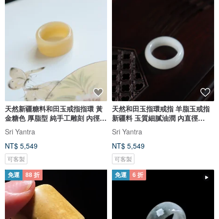
天然新疆糖料和田玉戒指指環 黃
天然和田玉指環戒指 羊脂玉戒指
金糖色 厚脂型 純手工雕刻 內徑
新疆料 玉質細膩油潤 內直徑
17
18mm
Sri Yantra
Sri Yantra
NT$ 5,549
NT$ 5,549
可客製
可客製
免運
88 折
免運
6 折