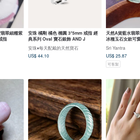
貨翡翠細糯紫
安珠 橘剛 橘色 橢圓 3*5mm 戒指 經
天然A貨藍水翡
戒指
典系列 Oval 寶石銀飾 AND J
冰種玉石女款可
安珠♦️每天配戴的天然寶石
Sri Yantra
US$ 44.10
US$ 25.87
可客製