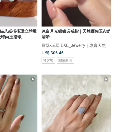
翠貓爪戒指指環立體雕
冰白月光銀鑲嵌戒指 | 天然緬甸玉A貨
愛時尚玉指環
翡翠
賞翠•玩翠 EXE_Jewelry｜專賣天然翡翠
US$ 306.46
可客製
獨家販售