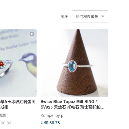
排序
熱門程度優先
甸翡翠A玉冰玻紅翡蛋面
Swiss Blue Topaz Mill RING /
k戒指
SV925 天然石 托帕石 瑞士藍托帕石
藍色
安翡翠
Kumpel by p
US$ 66.78
100.89