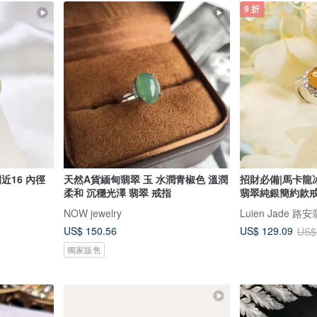
9 折
近16 內徑
天然A貨緬甸翡翠 玉 水潤青椒色 溫潤
招財必備|馬卡龍
柔和 沉穩光澤 翡翠 戒指
翡翠純銀簡約款
NOW jewelry
Luien Jade 路
US$ 150.56
US$ 129.09
US$
獨家販售