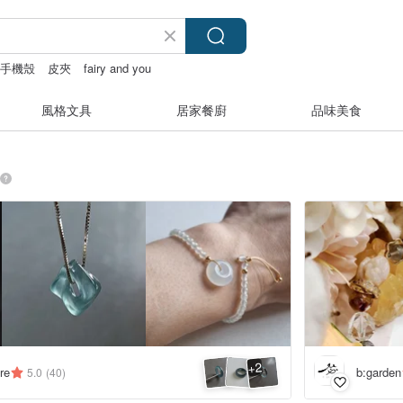
手機殼
皮夾
fairy and you
風格文具
居家餐廚
品味美食
2
+
re
b:garden
5.0
(40)