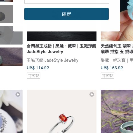
確定
台灣墨玉戒指 | 黑魅・藏翠 | 玉識形態
天然緬甸玉 翡翠 
JadeStyle Jewelry
翡翠 戒指 玉 戒
玉識形態 JadeStyle Jewelry
樂藏｜輕珠寶｜
US$ 114.92
US$ 163.92
可客製
可客製