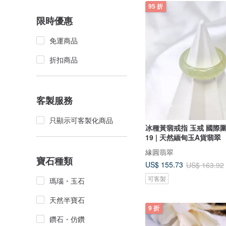
95 折
限時優惠
免運商品
折扣商品
客製服務
只顯示可客製化商品
冰種黃翡戒指 玉戒 國際圍
19 | 天然緬甸玉A貨翡翠
緣圓翡翠
寶石種類
US$ 155.73
US$ 163.92
可客製
瑪瑙・玉石
天然半寶石
9 折
鑽石・仿鑽