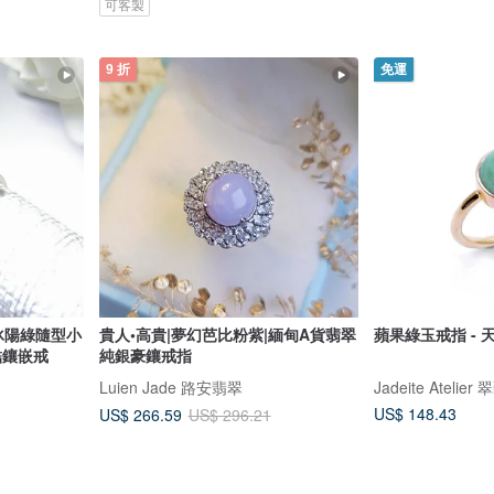
可客製
9 折
免運
冰陽綠隨型小
貴人•高貴|夢幻芭比粉紫|緬甸A貨翡翠
蘋果綠玉戒指 - 天
結鑲嵌戒
純銀豪鑲戒指
Luien Jade 路安翡翠
Jadeite Atelier 
US$ 148.43
US$ 266.59
US$ 296.21