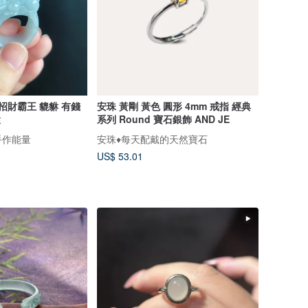
招財霸王 貔貅 有錢
安珠 黃剛 黃色 圓形 4mm 戒指 經典
環
系列 Round 寶石銀飾 AND JE
手作能量
安珠♦️每天配戴的天然寶石
US$ 53.01