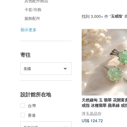
其他配件飾品
卡套/吊飾
找到 3,000+ 件 “
玉戒指
”
服飾配件
顯示更多
寄往
美國
設計館所在地
天然緬甸 玉 翡翠 花開富貴
戒指 冰種翡翠 蘋果綠 戒
台灣
淳玉晶品坊
香港
US$ 124.72