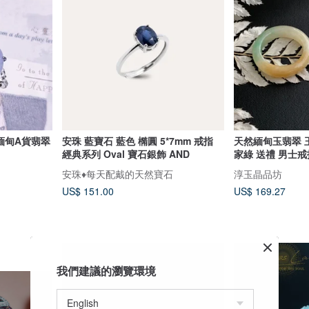
緬甸A貨翡翠
安珠 藍寶石 藍色 橢圓 5*7mm 戒指
天然緬甸玉翡翠 玉
經典系列 Oval 寶石銀飾 AND
家綠 送禮 男士戒
安珠♦️每天配戴的天然寶石
淳玉晶品坊
US$ 151.00
US$ 169.27
我們建議的瀏覽環境