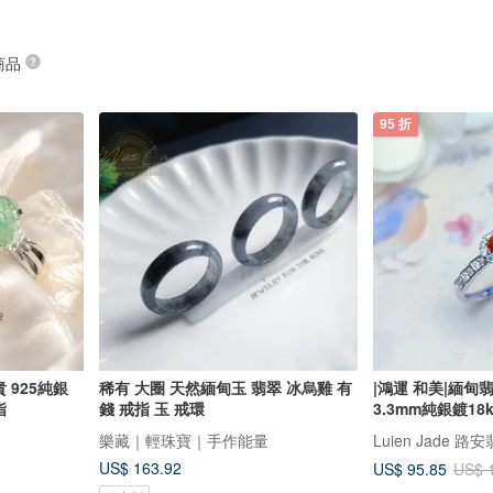
 商品
95 折
 925純銀
稀有 大圈 天然緬甸玉 翡翠 冰烏雞 有
|鴻運 和美|緬
指
錢 戒指 玉 戒環
3.3mm純銀鍍18
樂藏｜輕珠寶｜手作能量
Luien Jade 路
US$ 163.92
US$ 95.85
US$ 