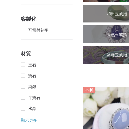
和田玉戒指
客製化
可雷射刻字
天然玉戒指
材質
冰種玉戒指
玉石
寶石
純銀
95 折
半寶石
水晶
顯示更多