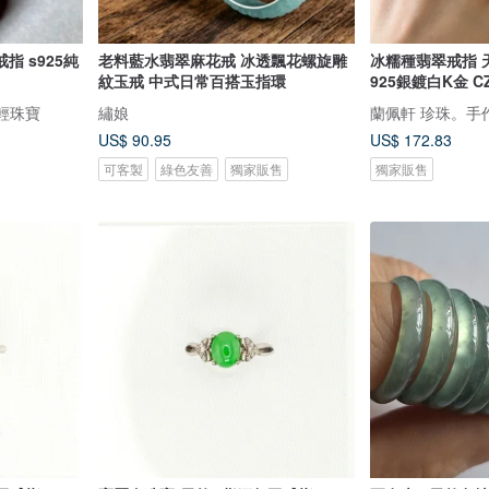
指 s925純
老料藍水翡翠麻花戒 冰透飄花螺旋雕
冰糯種翡翠戒指 
紋玉戒 中式日常百搭玉指環
925銀鍍白K金 
翠輕珠寶
繡娘
蘭佩軒 珍珠。手
US$ 90.95
US$ 172.83
可客製
綠色友善
獨家販售
獨家販售