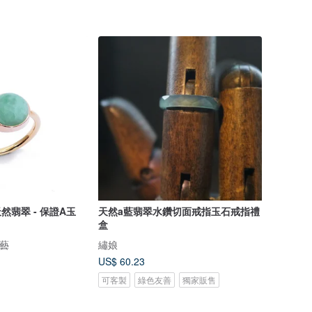
然翡翠 - 保證A玉
天然a藍翡翠水鑽切面戒指玉石戒指禮
盒
翠藝
繡娘
US$ 60.23
可客製
綠色友善
獨家販售