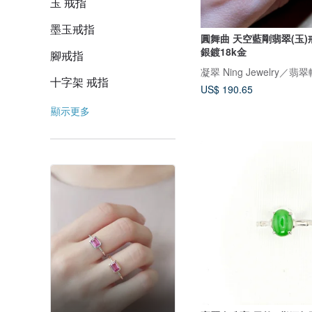
玉 戒指
墨玉戒指
圓舞曲 天空藍剛翡翠(玉)戒
銀鍍18k金
腳戒指
凝翠 Ning Jewelry／翡
十字架 戒指
US$ 190.65
顯示更多