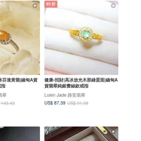
95 折
冰芬達黃翡|緬甸A貨
健康•招財|高冰放光木那綠蛋面|緬甸A
戒指
貨翡翠純銀蕾絲款戒指
安翡翠
Luien Jade 路安翡翠
US$ 87.39
 143.43
US$ 91.98