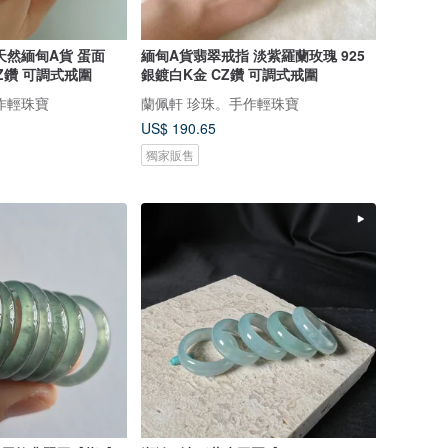
天然緬甸A貨 蛋面
緬甸A貨翡翠戒指 淡紫羅蘭玫瑰 925
CZ鑽 可調式戒圍
銀鍍白K金 CZ鑽 可調式戒圍
作輕珠寶
蘭佩軒 珍珠。手作輕珠寶
US$ 190.65
獨家販售