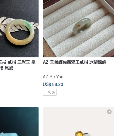
戒 戒指 三彩玉 皇
AZ 天然緬甸翡翠玉戒指 冰翡飄綠
指 尾戒
AZ Re.You
US$ 88.20
可客製