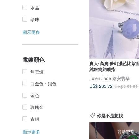
水晶
珍珠
顯示更多
電鍍顏色
貴人•高貴|夢幻濃芭比紫|
純銀簡約戒指
無電鍍
Luien Jade 路安翡翠
白金色・銀色
US$ 235.72
US$ 261.91
金色
玫瑰金
你是不是想找
古銅
翡翠戒指
顯示更多