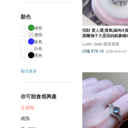
顏色
綠色
招財 貴人運|貴氣|緬甸A
透明
羅蘭鴿子大蛋面純銀豪鑲
藍色
Luien Jade 路安翡翠
白色
US$ 579.10
US$ 609.57
黑色
顯示更多
你可能會感興趣
玉戒指
戒指