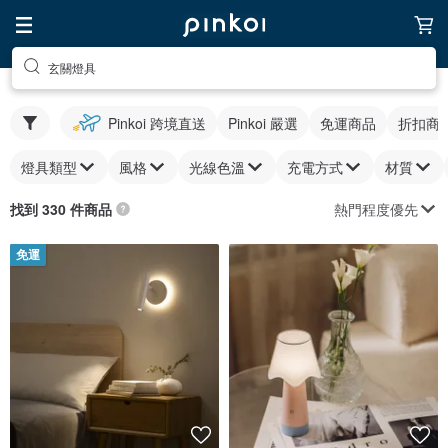
玄關燈具
Pinkoi 跨境直送
Pinkoi 嚴選
免運商品
折扣商
燈具類型
風格
光線色溫
充電方式
材質
熱門程度優先
找到 330 件商品
免運