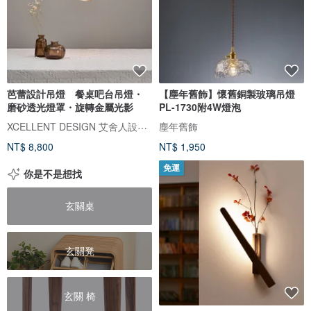
芭蕾設計吊燈 餐桌吧台吊燈・
【塵年舊飾】懷舊銅製玻璃吊燈
磨砂透光燈罩・旋轉金屬光影
PL-1730附4W燈泡
XCELLENT DESIGN 艾舍人設計燈飾
塵年舊飾
NT$ 8,800
NT$ 1,950
免運
你是不是想找
玄關桌
玄關凳
玄關 椅