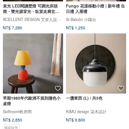
束光 LED閱讀壁燈 可調光床頭
Fungo 花漾移動小燈 | 新年禮 生
燈・雙光源背光・臥室走廊玄關
日禮 入厝禮
燈
XCELLENT DESIGN 艾舍人設計燈飾
Si Balcón 小陽台
NT$ 7,280
NT$ 1,250
早期1980年代歐洲不規則撞色小
一盞東西 (L) / 共3色
桌燈
Softroom軟房間
KIMU design 柒木設計
NT$ 2,850
NT$ 9,800
獨家販售