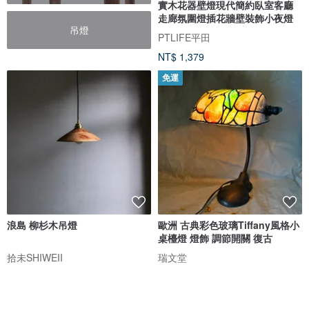
實木花器壁燈現代簡約臥室客廳
走廊氛圍燈插花牆壁裝飾小夜燈
吊燈
PTLIFE平田
NT$ 1,379
免運
浪島 柳杉木吊燈
歐洲 古典彩色玻璃Tiffany風格小
桌檯燈 燈飾 調節開關 復古
拾未SHIWEII
瑞文堂
NT$ 5,800
NT$ 5,600
免運