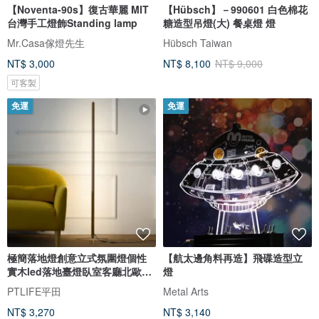
【Noventa-90s】復古華麗 MIT
【Hübsch】－990601 白色棉花
台灣手工燈飾Standing lamp
糖造型吊燈(大) 餐桌燈 燈
Mr.Casa傢燈先生
Hübsch Taiwan
NT$ 3,000
NT$ 8,100
NT$ 9,000
可客製
免運
免運
極簡落地燈創意立式氛圍燈個性
【航太邊角料再造】飛碟造型立
實木led落地臺燈臥室客廳北歐燈
燈
具
PTLIFE平田
Metal Arts
NT$ 3,270
NT$ 3,140