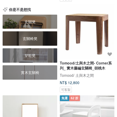
你是不是想找
玄關凳
玄關椅凳
穿鞋凳
Tomood/土與木之間- Corner系
列_ 實木藤編玄關椅_胡桃木
實木玄關椅
Tomood/ 土與木之間
NT$ 12,800
可客製
免運
62 折