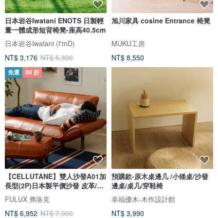
日本岩谷Iwatani ENOTS 日製輕
旭川家具 cosine Entrance 椅凳
量一體成形短背椅凳-座高40.5cm
日本岩谷Iwatani (I′mD)
MUKU工房
NT$ 3,176
NT$ 5,390
NT$ 8,550
免運
88 折
【CELLUTANE】雙人沙發A01加
預購款-原木桌邊几 /小矮桌/沙發
長型(2P)日本製平價沙發 皮革/燈
邊桌/桌几/穿鞋椅
芯絨
FULUX 弗洛克
幸福優木-木作設計館
NT$ 6,952
NT$ 7,900
NT$ 3,990