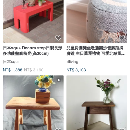
日本squ+ Decora step日製長形
兒童房圓凳坐墩蒲團沙發腳踏擱
多功能墊腳椅凳(高30cm)
腳蹬 生日喬遷禮物 可愛北歐風靠
包
日本squ+
Sliving
NT$ 1,888
NT$ 3,190
NT$ 3,103