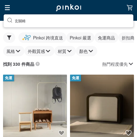
玄關椅
Pinkoi 跨境直送
Pinkoi 嚴選
免運商品
折扣商
風格
外觀質感
材質
顏色
熱門程度優先
找到 330 件商品
免運
免運