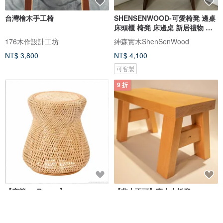
台灣檜木手工椅
SHENSENWOOD-可愛椅凳 邊桌
床頭櫃 椅凳 床邊桌 新居禮物 入
厝禮
176木作設計工坊
紳森實木ShenSenWood
NT$ 3,800
NT$ 4,100
可客製
9 折
【窩籐 ouRattan】
【非木不可】實木小板凳
SUNFLOWER 籘編簡約茶几/凳
窩籐 ouRattan
Just Wood 非木不可