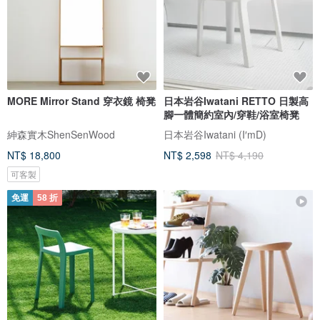
MORE Mirror Stand 穿衣鏡 椅凳
日本岩谷Iwatani RETTO 日製高
腳一體簡約室內/穿鞋/浴室椅凳
紳森實木ShenSenWood
日本岩谷Iwatani (I′mD)
NT$ 18,800
NT$ 2,598
NT$ 4,190
可客製
免運
58 折