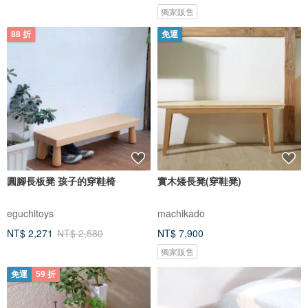
獨家販售
88 折
免運
圓腳長板凳 孩子的穿鞋椅
實木矮長凳(穿鞋凳)
eguchitoys
machikado
NT$ 2,271
NT$ 2,580
NT$ 7,900
獨家販售
免運
59 折