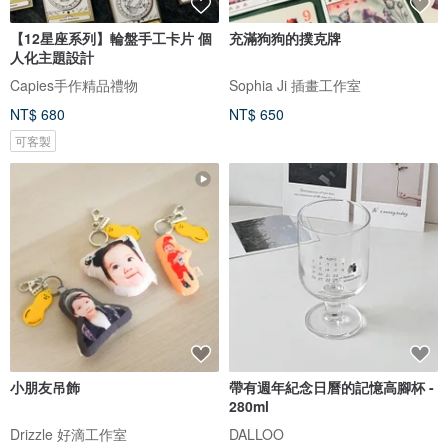
【12星座系列】輪盤手工卡片 個
充滿狗狗的撲克牌
人化主題設計
Capies手作精品禮物
Sophia Ji 插畫工作室
NT$ 680
NT$ 650
可客製
小朋友吊飾
帶有週年紀念日曆的記憶高腳杯 -
280ml
Drizzle 好滴工作室
DALLOO