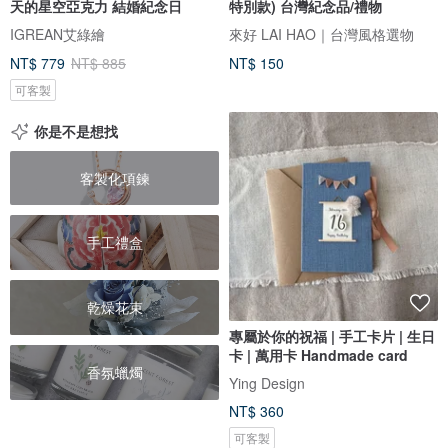
天的星空亞克力 結婚紀念日
特別款) 台灣紀念品/禮物
IGREAN艾綠繪
來好 LAI HAO｜台灣風格選物
NT$ 779
NT$ 885
NT$ 150
可客製
你是不是想找
客製化項鍊
手工禮盒
乾燥花束
專屬於你的祝福 | 手工卡片 | 生日
卡 | 萬用卡 Handmade card
香氛蠟燭
Ying Design
NT$ 360
可客製