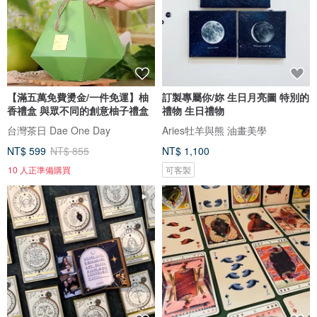
【滿五萬免費燙金/一件免運】柚
訂製專屬你/妳 生日月亮圖 特別的
香禮盒 與眾不同的創意柚子禮盒
禮物 生日禮物
台灣茶日 Dae One Day
Aries牡羊與熊 油畫美學
NT$ 599
NT$ 855
NT$ 1,100
10 人正準備購買
可客製