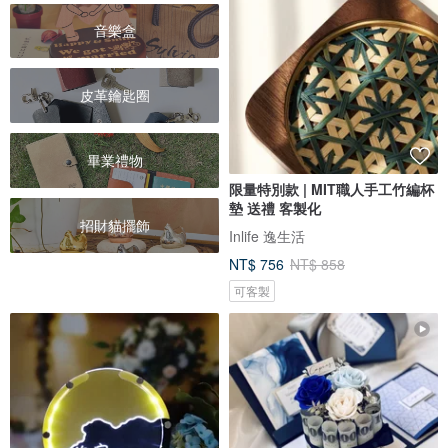
音樂盒
皮革鑰匙圈
畢業禮物
限量特別款 | MIT職人手工竹編杯
墊 送禮 客製化
招財貓擺飾
Inlife 逸生活
NT$ 756
NT$ 858
可客製