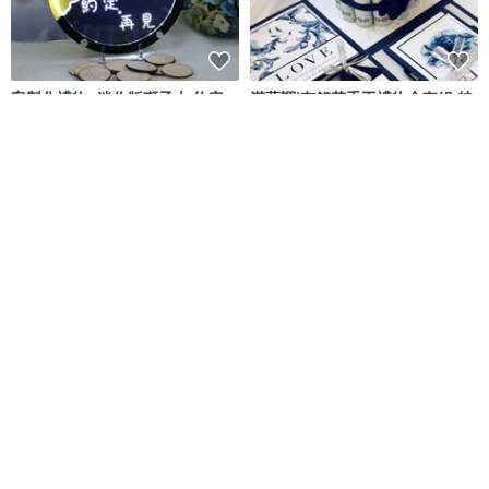
客製化禮物- 迷你版獅子山 約定
湛藍調|有錢花手工禮物盒套組 特
再見 移民禮物 心意 LED小夜燈
別款式
Mini Hands
Capies手作精品禮物
NT$ 1,400
NT$ 1,860
可客製
可客製
免運
7 折
免運
7 折
【滿五萬免費燙金/一件免運】黑
【滿五萬免費燙金/一件免運】月