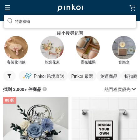
特別禮物
縮小搜尋範圍
客製化項鍊
乾燥花束
香氛蠟燭
音樂盒
Pinkoi 跨境直送
Pinkoi 嚴選
免運商品
折扣商
熱門程度優先
找到 2,000+ 件商品
88 折