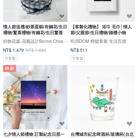
情人節送禮/鈔票蛋糕/有錢花/生日
【客製化禮物】 浴巾 毛巾│情人
禮物/驚喜禮物/有錢花/生日驚喜
節/父親節/生日禮物/婚禮小物
好飾花森-花藝設計Bonne Chose．Floral Art
KUSDOM 輕鬆客製 生活百貨
NT$ 1,479
NT$ 1,680
NT$ 511
可客製
可客製
88 折
七夕情人節禮物 訂製紀念日那一
台灣城市紀念啤酒杯/玻璃杯(台北