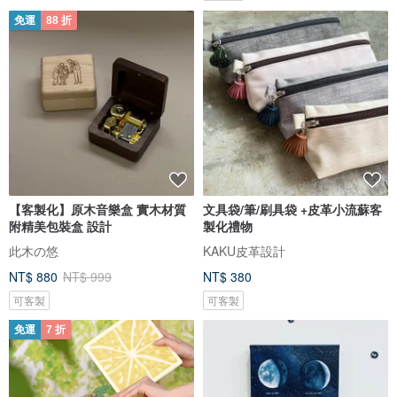
免運
88 折
【客製化】原木音樂盒 實木材質
文具袋/筆/刷具袋 +皮革小流蘇客
附精美包裝盒 設計
製化禮物
此木の悠
KAKU皮革設計
NT$ 880
NT$ 999
NT$ 380
可客製
可客製
免運
7 折