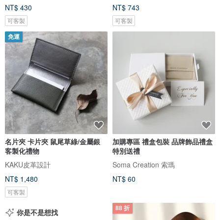
NT$ 430
NT$ 743
可客製
可客製
免運
名片夾 卡片夾 鼠尾草綠/金屬銀
加購專區 禮盒包裝 品牌飾品禮盒
客製化禮物
特別送禮
KAKU皮革設計
Soma Creation 索瑪
NT$ 1,480
NT$ 60
可客製
88 折
你是不是想找