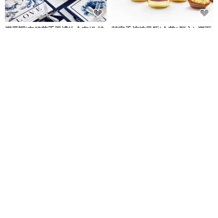
湛藍調|有錢花手工禮物盒套組 特
囍字香檳糖果瓶(金莎2顆入)-滿百
別款式
份免費印名字 婚禮小物 桌上禮
Capies手作精品禮物
幸福朵朵 婚禮小物・花束禮物
NT$ 1,860
NT$ 45
可客製
-客製化個人禮物- 富士山 迷你版
帶有週年紀念日曆的記憶高腳杯 -
LED 小夜燈
280ml