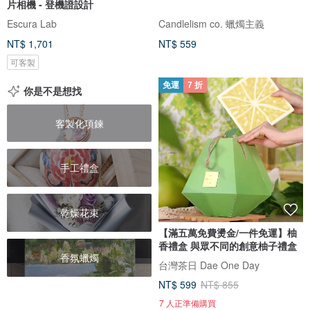
片相機 - 登機證設計
Escura Lab
Candlelism co. 蠟燭主義
NT$ 1,701
NT$ 559
可客製
免運
7 折
你是不是想找
客製化項鍊
手工禮盒
乾燥花束
【滿五萬免費燙金/一件免運】柚
香禮盒 與眾不同的創意柚子禮盒
香氛蠟燭
台灣茶日 Dae One Day
NT$ 599
NT$ 855
7 人正準備購買