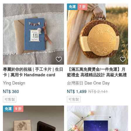
免運
7 折
專屬於你的祝福 | 手工卡片 | 生日
【滿五萬免費燙金/一件免運】月
卡 | 萬用卡 Handmade card
籃禮盒 高檔精品設計 高級大氣禮
Ying Design
台灣茶日 Dae One Day
NT$ 360
NT$ 1,499
NT$ 2,141
可客製
可客製
免運
9 折