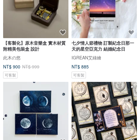
【客製化】原木音樂盒 實木材質
七夕情人節禮物 訂製紀念日那一
附精美包裝盒 設計
天的星空亞克力 結婚紀念日
此木の悠
IGREAN艾綠繪
NT$ 900
NT$ 999
NT$ 885
可客製
可客製