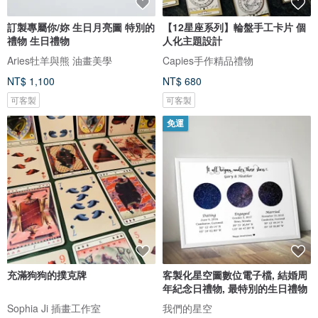
訂製專屬你/妳 生日月亮圖 特別的
【12星座系列】輪盤手工卡片 個
禮物 生日禮物
人化主題設計
Aries牡羊與熊 油畫美學
Capies手作精品禮物
NT$ 1,100
NT$ 680
可客製
可客製
免運
充滿狗狗的撲克牌
客製化星空圖數位電子檔, 結婚周
年紀念日禮物, 最特別的生日禮物
Sophia Ji 插畫工作室
我們的星空