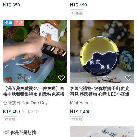
NT$ 650
NT$ 499
可客製
免運
7 折
【滿五萬免費燙金/一件免運】四
客製化禮物- 迷你版獅子山 約定
格中秋戳戳樂禮盒 創意特色茶禮
再見 移民禮物 心意 LED小夜燈
台灣茶日 Dae One Day
Mini Hands
NT$ 499
NT$ 712
NT$ 1,400
可客製
可客製
你是不是想找