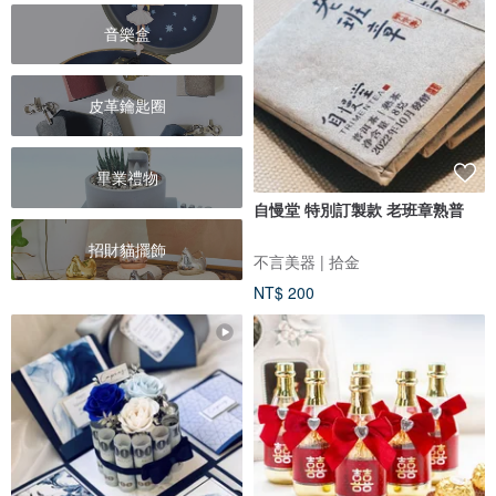
音樂盒
皮革鑰匙圈
畢業禮物
自慢堂 特別訂製款 老班章熟普
招財貓擺飾
不言美器 | 拾金
NT$ 200