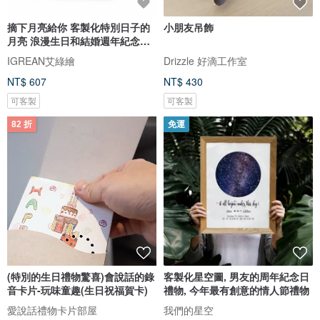
摘下月亮給你 客製化特別日子的
小朋友吊飾
月亮 浪漫生日和結婚週年紀念禮
物
IGREAN艾綠繪
Drizzle 好滴工作室
NT$ 607
NT$ 430
可客製
可客製
82 折
免運
(特別的生日禮物驚喜)會說話的錄
客製化星空圖, 男友的周年紀念日
音卡片-玩味童趣(生日祝福賀卡)
禮物, 今年最有創意的情人節禮物
愛說話禮物卡片部屋
我們的星空