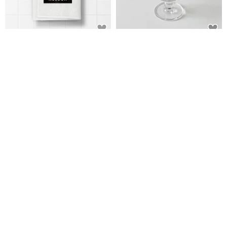
【客製化禮物】 浴巾 毛巾│情人
帶有週年紀念日曆的記憶高腳杯 -
節/父親節/生日禮物/婚禮小物
280ml
KUSDOM 輕鬆客製 生活百貨
DALLOO
NT$ 511
NT$ 743
可客製
可客製
KL-晶漾字母燈
七夕情人節禮物 訂製紀念日那一