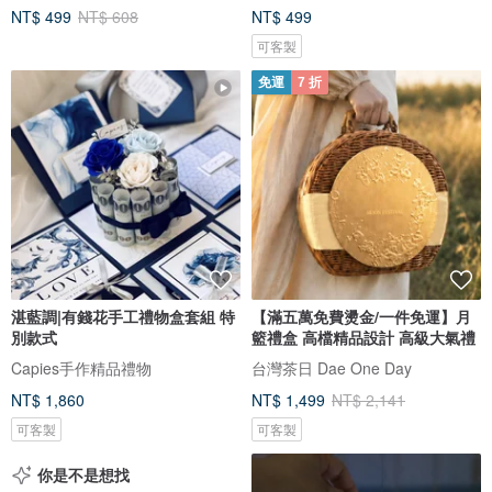
NT$ 499
NT$ 608
NT$ 499
可客製
免運
7 折
湛藍調|有錢花手工禮物盒套組 特
【滿五萬免費燙金/一件免運】月
別款式
籃禮盒 高檔精品設計 高級大氣禮
Capies手作精品禮物
台灣茶日 Dae One Day
NT$ 1,860
NT$ 1,499
NT$ 2,141
可客製
可客製
你是不是想找