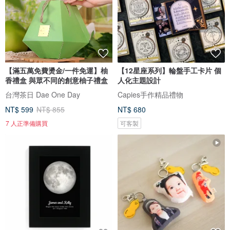
【滿五萬免費燙金/一件免運】柚
【12星座系列】輪盤手工卡片 個
香禮盒 與眾不同的創意柚子禮盒
人化主題設計
台灣茶日 Dae One Day
Capies手作精品禮物
NT$ 599
NT$ 855
NT$ 680
7 人正準備購買
可客製