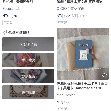
片相機 - 登機證設計
吊飾 / 精緻木質文創 質感禮物
Escura Lab
OIOIO在森林深處
NT$ 1,701
NT$ 935
NT$ 1,100
可客製
可客製
你是不是想找
客製化項鍊
手工禮盒
乾燥花束
專屬於你的祝福 | 手工卡片 | 生日
卡 | 萬用卡 Handmade card
香氛蠟燭
Ying Design
NT$ 360
可客製