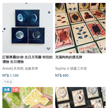
訂製專屬你/妳 生日月亮圖 特別的
充滿狗狗的撲克牌
禮物 生日禮物
Aries牡羊與熊 油畫美學
Sophia Ji 插畫工作室
NT$ 1,100
NT$ 650
可客製
免運
7 折